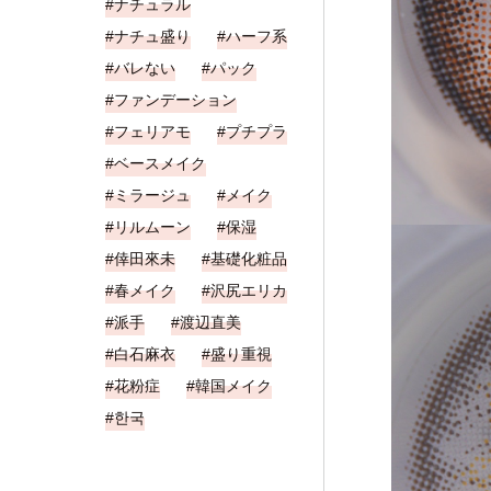
ナチュラル
ナチュ盛り
ハーフ系
バレない
パック
ファンデーション
フェリアモ
プチプラ
ベースメイク
ミラージュ
メイク
リルムーン
保湿
倖田來未
基礎化粧品
春メイク
沢尻エリカ
派手
渡辺直美
白石麻衣
盛り重視
花粉症
韓国メイク
한국