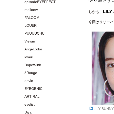
やり過ぎず
episodeEYEFFECT
melloew
LIL
しかも、
FALOOM
今回はリリーバニ
LOUER
PUUUUCHU
Viewm
AngelColor
loveil
DopeWink
éRouge
envie
EYEGENIC
ARTIRAL
eyelist
LILY BU
Diya