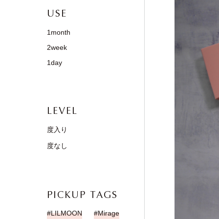
USE
1month
2week
1day
LEVEL
度入り
度なし
PICKUP TAGS
LILMOON
Mirage