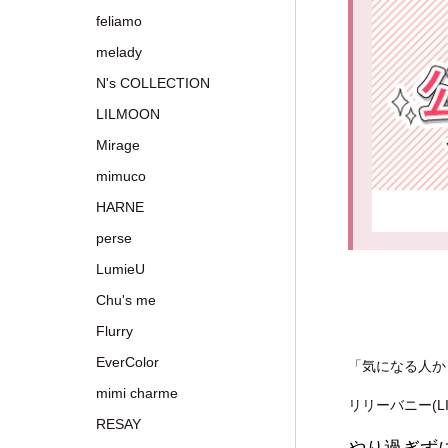
feliamo
melady
N's COLLECTION
LILMOON
Mirage
mimuco
HARNE
perse
LumieU
Chu's me
Flurry
EverColor
「気になる人か
mimi charme
リリーバニー(
RESAY