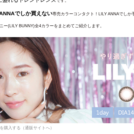
に盛れるトレンドレンズ
です。
Y ANNAでしか買えない
専売カラーコンタクト！LILY ANNAで
ー(LILY BUNNY)全4カラーをまとめてご紹介します。
NNYを購入する（通販サイトへ）