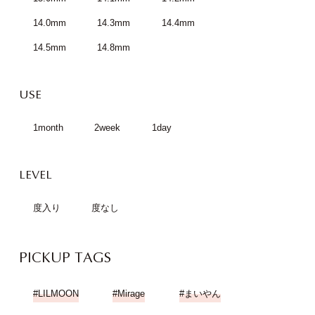
14.0mm
14.3mm
14.4mm
14.5mm
14.8mm
USE
1month
2week
1day
LEVEL
度入り
度なし
PICKUP TAGS
LILMOON
Mirage
まいやん