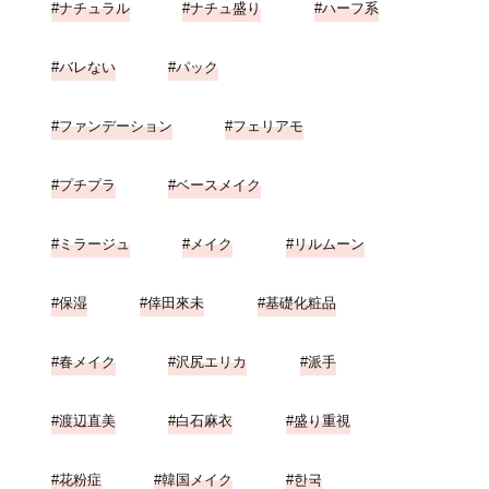
ナチュラル
ナチュ盛り
ハーフ系
バレない
パック
ファンデーション
フェリアモ
プチプラ
ベースメイク
ミラージュ
メイク
リルムーン
保湿
倖田來未
基礎化粧品
春メイク
沢尻エリカ
派手
渡辺直美
白石麻衣
盛り重視
花粉症
韓国メイク
한국