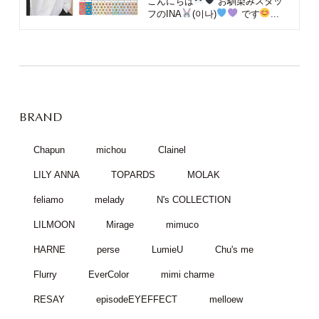
こんにちは
お馴染みスタッ
フのINA
(이나)
です
...
BRAND
Chapun
michou
Clainel
LILY ANNA
TOPARDS
MOLAK
feliamo
melady
N's COLLECTION
LILMOON
Mirage
mimuco
HARNE
perse
LumieU
Chu's me
Flurry
EverColor
mimi charme
RESAY
episodeEYEFFECT
melloew