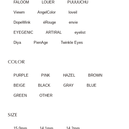
FALOOM
LOUER
PUUUUCHU
Viewm
AngelColor
loveil
DopeWink
éRouge
envie
EYEGENIC
ARTIRAL
eyelist
Diya
PienAge
Twinkle Eyes
COLOR
PURPLE
PINK
HAZEL
BROWN
BEIGE
BLACK
GRAY
BLUE
GREEN
OTHER
SIZE
15.0mm
14.1mm
14.2mm