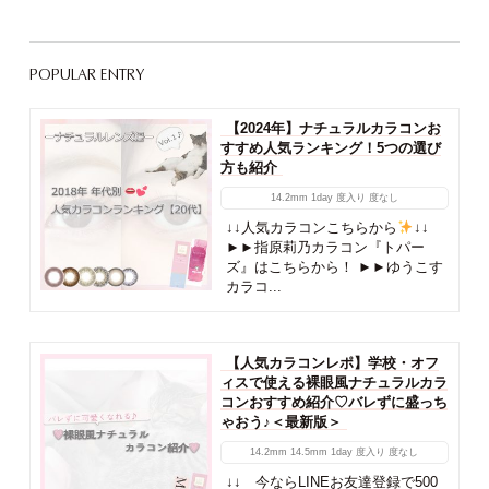
POPULAR ENTRY
【2024年】ナチュラルカラコンお
すすめ人気ランキング！5つの選び
方も紹介
14.2mm
1day
度入り
度なし
↓↓人気カラコンこちらから
↓↓
►►指原莉乃カラコン『トパー
ズ』はこちらから！ ►►ゆうこす
カラコ...
【人気カラコンレポ】学校・オフ
ィスで使える裸眼風ナチュラルカラ
コンおすすめ紹介♡バレずに盛っち
ゃおう♪＜最新版＞
14.2mm
14.5mm
1day
度入り
度なし
↓↓ 今ならLINEお友達登録で500