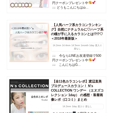
円クーポンプレゼント中
↓↓ どうもこんにちはὠ...
【人気ハーフ系カラコンランキン
グ】自然にナチュラルに♡ハーフ系
の瞳が手に入るカラコンとは!?!?♡
＜2018年最新版＞
14.2mm
14.4mm
14.5mm
1month
1day
度入り
度なし
↓↓ 今ならLINEお友達登録で500
円クーポンプレゼント中
↓↓ こんにちはǴ...
【全11色カラコンレポ】渡辺直美
プロデュースカラコン！ N’s
COLLECTION ワンデー （エヌズコ
レクション 1day） の感想・装着画
像レポ（口コミ）まとめ
14.2mm
1day
度入り
度なし