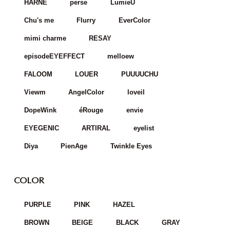
LILY ANNA
TOPARDS
MOLAK
feliamo
melady
N's COLLECTION
LILMOON
Mirage
mimuco
HARNE
perse
LumieU
Chu's me
Flurry
EverColor
mimi charme
RESAY
episodeEYEFFECT
melloew
FALOOM
LOUER
PUUUUCHU
Viewm
AngelColor
loveil
DopeWink
éRouge
envie
EYEGENIC
ARTIRAL
eyelist
Diya
PienAge
Twinkle Eyes