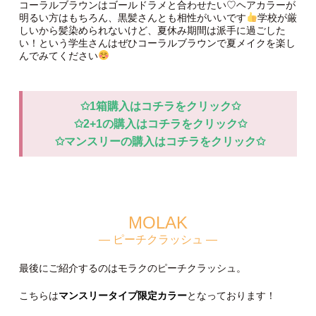
上：クリアレンズ
中：片目装着(向かって左)
下：両目装着
フチがかわいすぎます
サイズ感は裸眼とほぼ変わらない
のに目を引くかわいさ！存在感があります。
コーラルブラウンはゴールドラメと合わせたい♡ヘアカラーが
明るい方はもちろん、黒髪さんとも相性がいいです
学校が厳
しいから髪染められないけど、夏休み期間は派手に過ごした
い！という学生さんはぜひコーラルブラウンで夏メイクを楽し
んでみてください
✩1箱購入はコチラをクリック✩
✩2+1の購入はコチラをクリック✩
✩マンスリーの購入はコチラをクリック✩
MOLAK