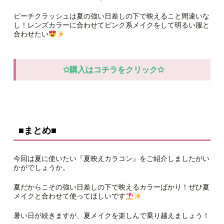
上：クリアレンズ
中：片目装着(向かって左)
下：両目装着
両目着けてみると、みずみずしいのにじゅわっと発色している
のが分かります。キュートな印象のハーフ系カラコン
ピーチクラッシュは夏の強い日差しの下で映えること間違いな
し！レンズカラーに合わせてピンク系メイクをして明るい服と
合わせたい
✩購入はコチラをクリック✩
■まとめ■
今回は夏に使いたい『夏映えカラコン』をご紹介しましたがい