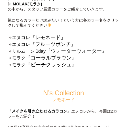
▷
MOLAK(モラク)
の中から、スタッフ厳選カラーをご紹介していきます。
気になるカラーだけ読みたい！という方は各カラー名をクリッ
クして飛んでください
『レモネード』
エヌコレ
✧
『フルーツポンチ』
エヌコレ
✧
『ウォーターウォーター』
リルムーン 1day
✧
『コーラルブラウン』
モラク
✧
『ピーチクラッシュ』
モラク
✧
N’s Collection
— レモネード —
『
メイクを引き立たせるカラコン
』エヌコレから、今回は2カ
ラーをご紹介！