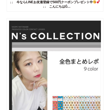
【人気ハーフ系カラコンランキング】自然にナチュラルに♡ハ
ーフ系の瞳が手に入るカラコンとは!?!?♡＜2018年最新版＞
14.2mm
14.4mm
14.5mm
1month
1day
度入り
度なし
↓↓ 今ならLINEお友達登録で500円クーポンプレゼント中
↓↓ こんにちはǴ...