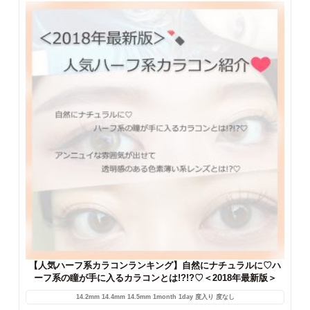
ルカラコンおすすめ紹介♡バレずに盛っちゃおう♪＜最新版＞
14.2mm
14.5mm
1day
度入り
度なし
↓↓ 今ならLINEお友達登録で500円クーポンプレゼント中
↓↓ どうもこんにちはὠ...