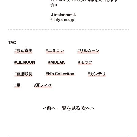
です♡
当店限定発売のカンテリちゃんイメージ
モデルLILY ANNA １day(リリーアンナ
ワンデー)をはじめ、
filename(フェリアモ)、N’s
Collection、LILMOON(リルムーン)のメ
ーカー公式のカラコン通販サイトです＊
カラコン女子のため情報を発信します
☆✧
⇓instagram⇓
@lilyanna.jp
TAG
#渡辺直美
#エヌコレ
#リルムーン
#LILMOON
#MOLAK
#モラク
#宮脇咲良
#N's Collection
#カンテリ
#夏
#夏メイク