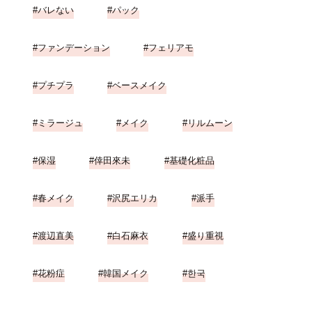
バレない
パック
ファンデーション
フェリアモ
プチプラ
ベースメイク
ミラージュ
メイク
リルムーン
保湿
倖田來未
基礎化粧品
春メイク
沢尻エリカ
派手
渡辺直美
白石麻衣
盛り重視
花粉症
韓国メイク
한국