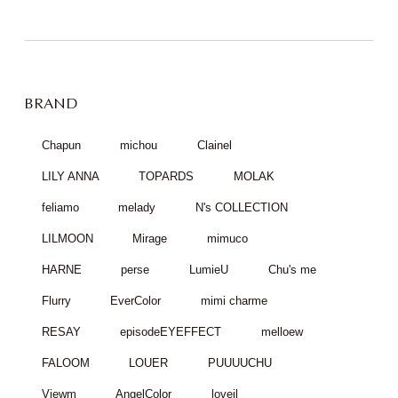
BRAND
Chapun
michou
Clainel
LILY ANNA
TOPARDS
MOLAK
feliamo
melady
N's COLLECTION
LILMOON
Mirage
mimuco
HARNE
perse
LumieU
Chu's me
Flurry
EverColor
mimi charme
RESAY
episodeEYEFFECT
melloew
FALOOM
LOUER
PUUUUCHU
Viewm
AngelColor
loveil