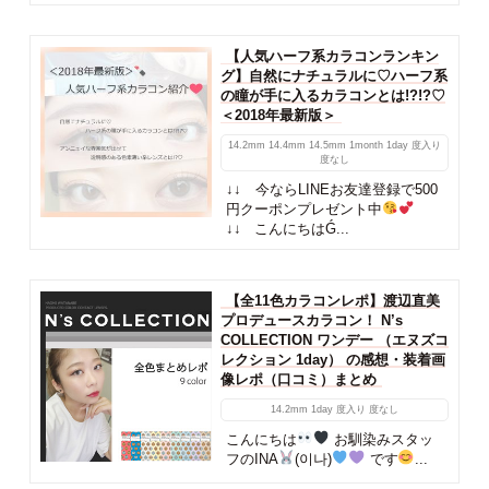
【人気ハーフ系カラコンランキン
グ】自然にナチュラルに♡ハーフ系
の瞳が手に入るカラコンとは!?!?♡
＜2018年最新版＞
14.2mm
14.4mm
14.5mm
1month
1day
度入り
度なし
↓↓ 今ならLINEお友達登録で500
円クーポンプレゼント中
↓↓ こんにちはǴ...
【全11色カラコンレポ】渡辺直美
プロデュースカラコン！ N’s
COLLECTION ワンデー （エヌズコ
レクション 1day） の感想・装着画
像レポ（口コミ）まとめ
14.2mm
1day
度入り
度なし
こんにちは
お馴染みスタッ
フのINA
(이나)
です
...