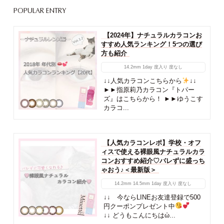
POPULAR ENTRY
【2024年】ナチュラルカラコンお
すすめ人気ランキング！5つの選び
方も紹介
14.2mm
1day
度入り
度なし
↓↓人気カラコンこちらから
↓↓
►►指原莉乃カラコン『トパー
ズ』はこちらから！ ►►ゆうこす
カラコ...
【人気カラコンレポ】学校・オフ
ィスで使える裸眼風ナチュラルカラ
コンおすすめ紹介♡バレずに盛っち
ゃおう♪＜最新版＞
14.2mm
14.5mm
1day
度入り
度なし
↓↓ 今ならLINEお友達登録で500
円クーポンプレゼント中
↓↓ どうもこんにちはὠ...