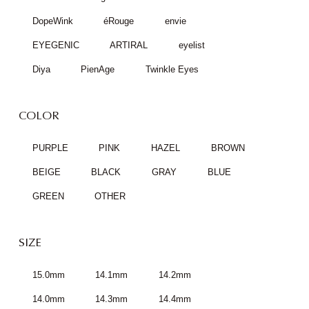
DopeWink
éRouge
envie
EYEGENIC
ARTIRAL
eyelist
Diya
PienAge
Twinkle Eyes
COLOR
PURPLE
PINK
HAZEL
BROWN
BEIGE
BLACK
GRAY
BLUE
GREEN
OTHER
SIZE
15.0mm
14.1mm
14.2mm
14.0mm
14.3mm
14.4mm