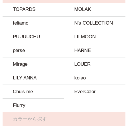
TOPARDS
MOLAK
feliamo
N's COLLECTION
PUUUUCHU
LILMOON
perse
HARNE
Mirage
LOUER
LILY ANNA
koiao
Chu's me
EverColor
Flurry
カラーから探す