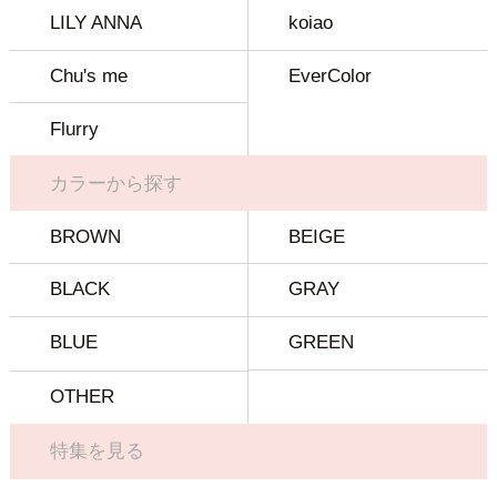
LILY ANNA
koiao
Chu's me
EverColor
Flurry
カラーから探す
BROWN
BEIGE
BLACK
GRAY
BLUE
GREEN
OTHER
特集を見る