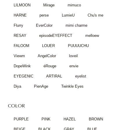
LILMOON
Mirage
mimuco
HARNE
perse
LumieU
Chu's me
Flurry
EverColor
mimi charme
RESAY
episodeEYEFFECT
melloew
FALOOM
LOUER
PUUUUCHU
Viewm
AngelColor
loveil
DopeWink
éRouge
envie
EYEGENIC
ARTIRAL
eyelist
Diya
PienAge
Twinkle Eyes
COLOR
PURPLE
PINK
HAZEL
BROWN
BEIGE
BLACK
GRAY
BLUE