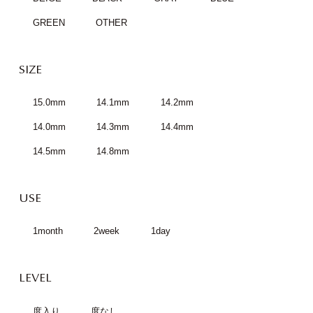
GREEN
OTHER
SIZE
15.0mm
14.1mm
14.2mm
14.0mm
14.3mm
14.4mm
14.5mm
14.8mm
USE
1month
2week
1day
LEVEL
度入り
度なし