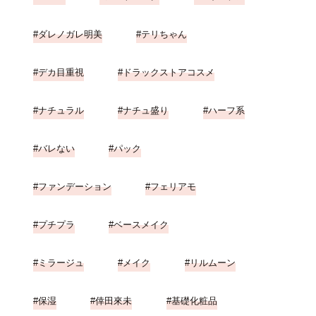
ダレノガレ明美
テリちゃん
デカ目重視
ドラックストアコスメ
ナチュラル
ナチュ盛り
ハーフ系
バレない
パック
ファンデーション
フェリアモ
プチプラ
ベースメイク
ミラージュ
メイク
リルムーン
保湿
倖田來未
基礎化粧品