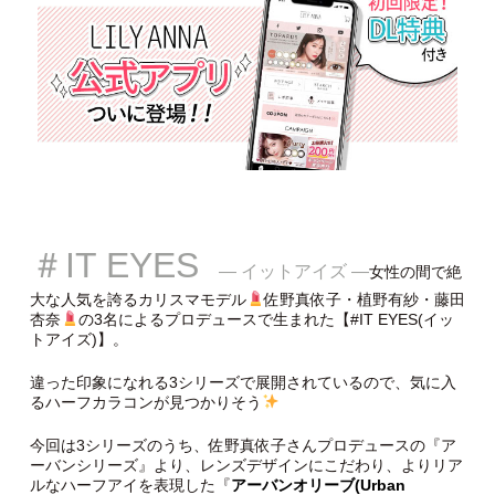
＃IT EYES
— イットアイズ —
女性の間で絶
大な人気を誇るカリスマモデル
佐野真依子・植野有紗・藤田
杏奈
の3名によるプロデュースで生まれた【#IT EYES(イッ
トアイズ)】。
違った印象になれる3シリーズで展開されているので、気に入
るハーフカラコンが見つかりそう
今回は3シリーズのうち、佐野真依子さんプロデュースの『ア
ーバンシリーズ』より、レンズデザインにこだわり、よりリア
ルなハーフアイを表現した『
アーバンオリーブ(Urban