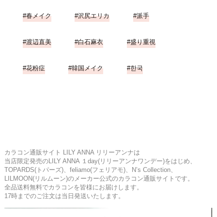
春メイク
沢尻エリカ
派手
渡辺直美
白石麻衣
盛り重視
花粉症
韓国メイク
한국
カラコン通販サイト LILY ANNA リリーアンナは
当店限定発売のLILY ANNA １day(リリーアンナワンデー)をはじめ、
TOPARDS(トパーズ)、feliamo(フェリアモ)、N’s Collection、
LILMOON(リルムーン)のメーカー公式のカラコン通販サイトです。
全品送料無料でカラコンを皆様にお届けします。
17時までのご注文は当日発送いたします。