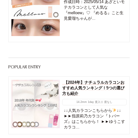
作成日時：2025/05/14 あざといモ
テカラコンとして人気な
『melloew』♡ 『めるる』こと生
見愛瑠ちゃんが...
POPULAR ENTRY
【2024年】ナチュラルカラコンお
すすめ人気ランキング！5つの選び
方も紹介
14.2mm
1day
度入り
度なし
↓↓人気カラコンこちらから
↓↓
►►指原莉乃カラコン『トパー
ズ』はこちらから！ ►►ゆうこす
カラコ...