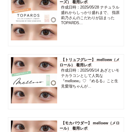
ーズ） 着用レポ
作成日時：2025/05/28 ナチュラル
盛れからしっかり盛れまで、 指原
莉乃さんのこだわりが詰まった
TOPARDS...
【トリュフグレー】 melloew（メ
ロール） 着用レポ
作成日時：2025/05/14 あざといモ
テカラコンとして人気な
『melloew』♡ 『めるる』こと生
見愛瑠ちゃんが...
【モカパウダー】 melloew（メロ
ール） 着用レポ