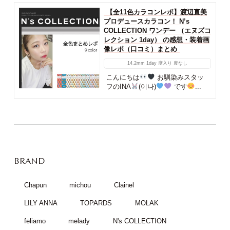
【全11色カラコンレポ】渡辺直美
プロデュースカラコン！ N’s
COLLECTION ワンデー （エヌズコ
レクション 1day） の感想・装着画
像レポ（口コミ）まとめ
14.2mm
1day
度入り
度なし
こんにちは
お馴染みスタッ
フのINA
(이나)
です
...
BRAND
Chapun
michou
Clainel
LILY ANNA
TOPARDS
MOLAK
feliamo
melady
N's COLLECTION