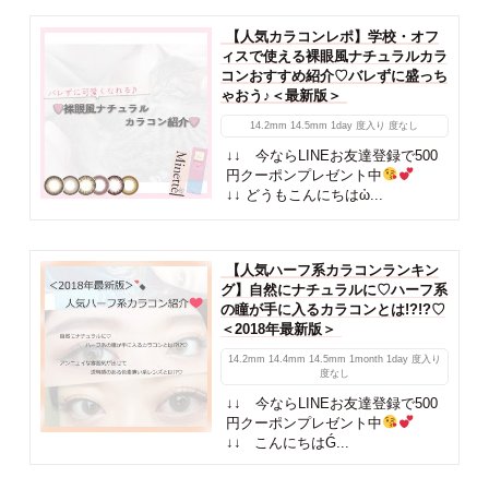
【人気カラコンレポ】学校・オフ
ィスで使える裸眼風ナチュラルカラ
コンおすすめ紹介♡バレずに盛っち
ゃおう♪＜最新版＞
14.2mm
14.5mm
1day
度入り
度なし
↓↓ 今ならLINEお友達登録で500
円クーポンプレゼント中
↓↓ どうもこんにちはὠ...
【人気ハーフ系カラコンランキン
グ】自然にナチュラルに♡ハーフ系
の瞳が手に入るカラコンとは!?!?♡
＜2018年最新版＞
14.2mm
14.4mm
14.5mm
1month
1day
度入り
度なし
↓↓ 今ならLINEお友達登録で500
円クーポンプレゼント中
↓↓ こんにちはǴ...