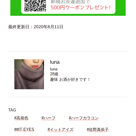
最終更新日：2020年8月11日
luna
luna
28歳
趣味 お酒が好きです！
TAG
#高発色
#ハーフ
#ハーフカラコン
##IT EYES
#イットアイズ
#佐野真依子