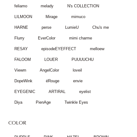
feliamo
melady
N's COLLECTION
LILMOON
Mirage
mimuco
HARNE
perse
LumieU
Chu's me
Flurry
EverColor
mimi charme
RESAY
episodeEYEFFECT
melloew
FALOOM
LOUER
PUUUUCHU
Viewm
AngelColor
loveil
DopeWink
éRouge
envie
EYEGENIC
ARTIRAL
eyelist
Diya
PienAge
Twinkle Eyes
COLOR