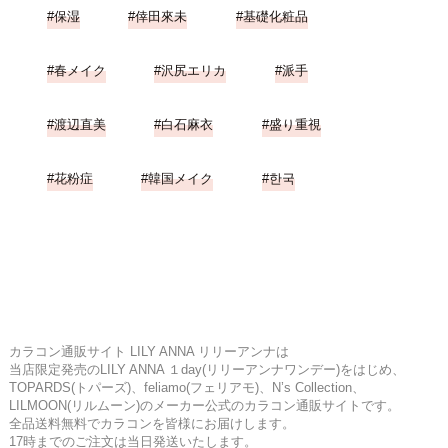
保湿
倖田來未
基礎化粧品
春メイク
沢尻エリカ
派手
渡辺直美
白石麻衣
盛り重視
花粉症
韓国メイク
한국
カラコン通販サイト LILY ANNA リリーアンナは
当店限定発売のLILY ANNA １day(リリーアンナワンデー)をはじめ、
TOPARDS(トパーズ)、feliamo(フェリアモ)、N’s Collection、
LILMOON(リルムーン)のメーカー公式のカラコン通販サイトです。
全品送料無料でカラコンを皆様にお届けします。
17時までのご注文は当日発送いたします。