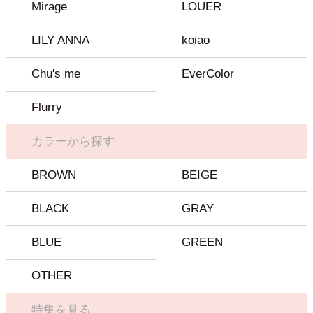
Mirage
LOUER
LILY ANNA
koiao
Chu's me
EverColor
Flurry
カラーから探す
BROWN
BEIGE
BLACK
GRAY
BLUE
GREEN
OTHER
特集を見る