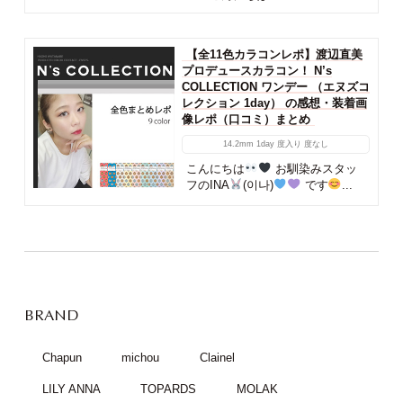
【全11色カラコンレポ】渡辺直美
プロデュースカラコン！ N’s
COLLECTION ワンデー （エヌズコ
レクション 1day） の感想・装着画
像レポ（口コミ）まとめ
14.2mm
1day
度入り
度なし
こんにちは
お馴染みスタッ
フのINA
(이나)
です
...
BRAND
Chapun
michou
Clainel
LILY ANNA
TOPARDS
MOLAK