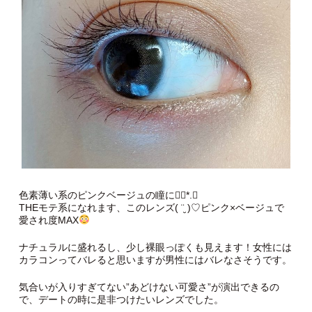
色素薄い系のピンクベージュの瞳に❁⃘*.ﾟ
THEモテ系になれます、このレンズ( ¨̮ )︎︎♡ピンク×ベージュで
愛され度MAX
ナチュラルに盛れるし、少し裸眼っぽくも見えます！女性には
カラコンってバレると思いますが男性にはバレなさそうです。
気合いが入りすぎてない”あどけない可愛さ”が演出できるの
で、デートの時に是非つけたいレンズでした。