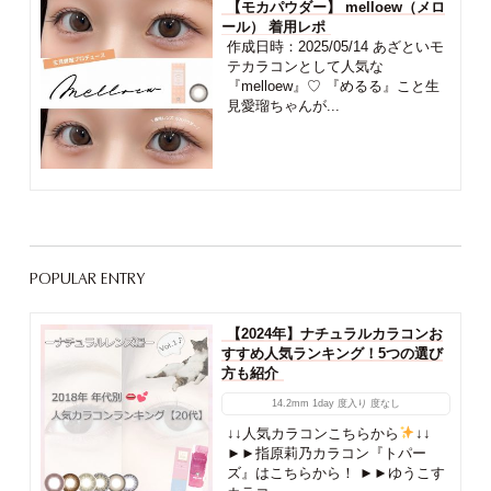
【モカパウダー】 melloew（メロ
ール） 着用レポ
作成日時：2025/05/14 あざといモ
テカラコンとして人気な
『melloew』♡ 『めるる』こと生
見愛瑠ちゃんが...
POPULAR ENTRY
【2024年】ナチュラルカラコンお
すすめ人気ランキング！5つの選び
方も紹介
14.2mm
1day
度入り
度なし
↓↓人気カラコンこちらから
↓↓
►►指原莉乃カラコン『トパー
ズ』はこちらから！ ►►ゆうこす