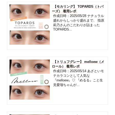
【モカリング】 TOPARDS（トパ
ーズ） 着用レポ
作成日時：2025/05/28 ナチュラル
盛れからしっかり盛れまで、 指原
莉乃さんのこだわりが詰まった
TOPARDS...
【トリュフグレー】 melloew（メ
ロール） 着用レポ
作成日時：2025/05/14 あざといモ
テカラコンとして人気な
『melloew』♡ 『めるる』こと生
見愛瑠ちゃんが...