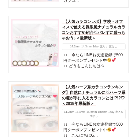
カラコ...
【人気カラコンレポ】学校・オフ
ィスで使える裸眼風ナチュラルカラ
コンおすすめ紹介♡バレずに盛っち
ゃおう♪＜最新版＞
14.2mm
14.5mm
1day
度入り
度なし
↓↓ 今ならLINEお友達登録で500
円クーポンプレゼント中
↓↓ どうもこんにちはὠ...
【人気ハーフ系カラコンランキン
グ】自然にナチュラルに♡ハーフ系
の瞳が手に入るカラコンとは!?!?♡
＜2018年最新版＞
14.2mm
14.4mm
14.5mm
1month
1day
度入り
度なし
↓↓ 今ならLINEお友達登録で500
円クーポンプレゼント中
↓↓ こんにちはǴ...