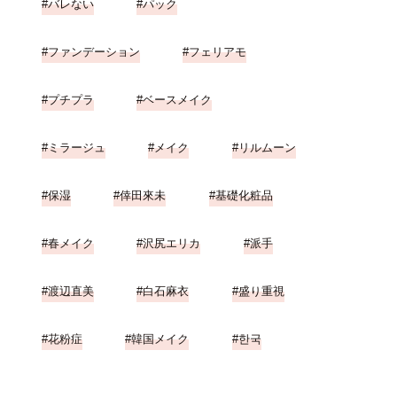
バレない
パック
ファンデーション
フェリアモ
プチプラ
ベースメイク
ミラージュ
メイク
リルムーン
保湿
倖田來未
基礎化粧品
春メイク
沢尻エリカ
派手
渡辺直美
白石麻衣
盛り重視
花粉症
韓国メイク
한국