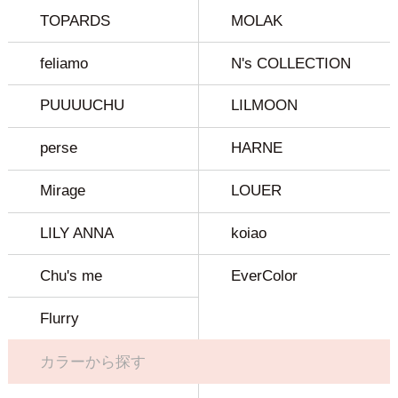
TOPARDS
MOLAK
feliamo
N's COLLECTION
PUUUUCHU
LILMOON
perse
HARNE
Mirage
LOUER
LILY ANNA
koiao
Chu's me
EverColor
Flurry
カラーから探す