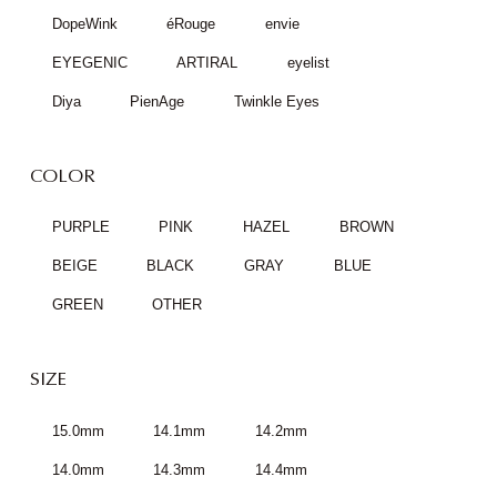
DopeWink
éRouge
envie
EYEGENIC
ARTIRAL
eyelist
Diya
PienAge
Twinkle Eyes
COLOR
PURPLE
PINK
HAZEL
BROWN
BEIGE
BLACK
GRAY
BLUE
GREEN
OTHER
SIZE
15.0mm
14.1mm
14.2mm
14.0mm
14.3mm
14.4mm