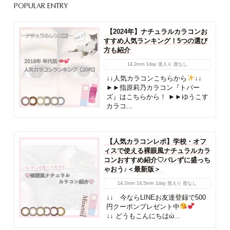
POPULAR ENTRY
【2024年】ナチュラルカラコンお
すすめ人気ランキング！5つの選び
方も紹介
14.2mm
1day
度入り
度なし
↓↓人気カラコンこちらから
↓↓
►►指原莉乃カラコン『トパー
ズ』はこちらから！ ►►ゆうこす
カラコ...
【人気カラコンレポ】学校・オフ
ィスで使える裸眼風ナチュラルカラ
コンおすすめ紹介♡バレずに盛っち
ゃおう♪＜最新版＞
14.2mm
14.5mm
1day
度入り
度なし
↓↓ 今ならLINEお友達登録で500
円クーポンプレゼント中
↓↓ どうもこんにちはὠ...