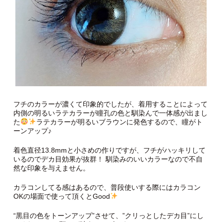
フチのカラーが濃くて印象的でしたが、着用することによって
内側の明るいラテカラーが瞳孔の色と馴染んで一体感が出まし
た
ラテカラーが明るいブラウンに発色するので、瞳がト
ーンアップ♪
着色直径13.8mmと小さめの作りですが、フチがハッキリして
いるのでデカ目効果が抜群！ 馴染みのいいカラーなので不自
然な印象を与えません。
カラコンしてる感はあるので、普段使いする際にはカラコン
OKの場面で使って頂くとGood
“黒目の色をトーンアップ”させて、”クリっとしたデカ目”にし