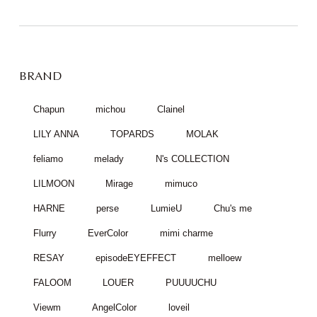
BRAND
Chapun
michou
Clainel
LILY ANNA
TOPARDS
MOLAK
feliamo
melady
N's COLLECTION
LILMOON
Mirage
mimuco
HARNE
perse
LumieU
Chu's me
Flurry
EverColor
mimi charme
RESAY
episodeEYEFFECT
melloew
FALOOM
LOUER
PUUUUCHU
Viewm
AngelColor
loveil