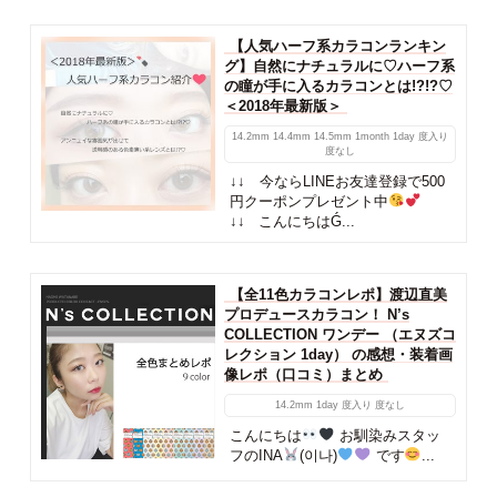
【人気ハーフ系カラコンランキン
グ】自然にナチュラルに♡ハーフ系
の瞳が手に入るカラコンとは!?!?♡
＜2018年最新版＞
14.2mm
14.4mm
14.5mm
1month
1day
度入り
度なし
↓↓ 今ならLINEお友達登録で500
円クーポンプレゼント中
↓↓ こんにちはǴ...
【全11色カラコンレポ】渡辺直美
プロデュースカラコン！ N’s
COLLECTION ワンデー （エヌズコ
レクション 1day） の感想・装着画
像レポ（口コミ）まとめ
14.2mm
1day
度入り
度なし
こんにちは
お馴染みスタッ
フのINA
(이나)
です
...