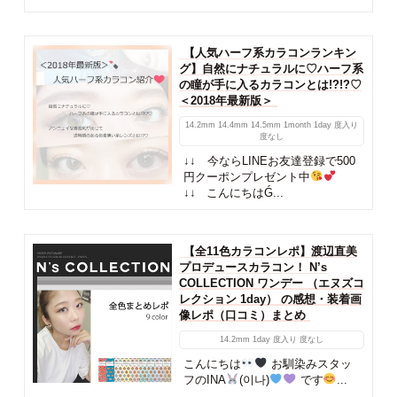
【人気ハーフ系カラコンランキン
グ】自然にナチュラルに♡ハーフ系
の瞳が手に入るカラコンとは!?!?♡
＜2018年最新版＞
14.2mm
14.4mm
14.5mm
1month
1day
度入り
度なし
↓↓ 今ならLINEお友達登録で500
円クーポンプレゼント中
↓↓ こんにちはǴ...
【全11色カラコンレポ】渡辺直美
プロデュースカラコン！ N’s
COLLECTION ワンデー （エヌズコ
レクション 1day） の感想・装着画
像レポ（口コミ）まとめ
14.2mm
1day
度入り
度なし
こんにちは
お馴染みスタッ
フのINA
(이나)
です
...