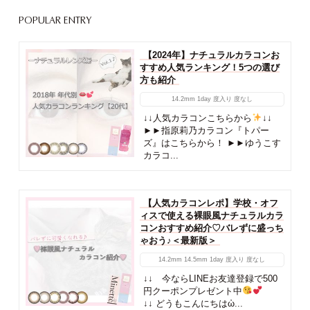
POPULAR ENTRY
【2024年】ナチュラルカラコンお
すすめ人気ランキング！5つの選び
方も紹介
14.2mm
1day
度入り
度なし
↓↓人気カラコンこちらから
↓↓
►►指原莉乃カラコン『トパー
ズ』はこちらから！ ►►ゆうこす
カラコ...
【人気カラコンレポ】学校・オフ
ィスで使える裸眼風ナチュラルカラ
コンおすすめ紹介♡バレずに盛っち
ゃおう♪＜最新版＞
14.2mm
14.5mm
1day
度入り
度なし
↓↓ 今ならLINEお友達登録で500
円クーポンプレゼント中
↓↓ どうもこんにちはὠ...