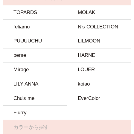
TOPARDS
MOLAK
feliamo
N's COLLECTION
PUUUUCHU
LILMOON
perse
HARNE
Mirage
LOUER
LILY ANNA
koiao
Chu's me
EverColor
Flurry
カラーから探す