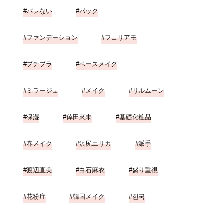
バレない
パック
ファンデーション
フェリアモ
プチプラ
ベースメイク
ミラージュ
メイク
リルムーン
保湿
倖田來未
基礎化粧品
春メイク
沢尻エリカ
派手
渡辺直美
白石麻衣
盛り重視
花粉症
韓国メイク
한국