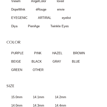
Viewm
AngelColor
loveil
DopeWink
éRouge
envie
EYEGENIC
ARTIRAL
eyelist
Diya
PienAge
Twinkle Eyes
COLOR
PURPLE
PINK
HAZEL
BROWN
BEIGE
BLACK
GRAY
BLUE
GREEN
OTHER
SIZE
15.0mm
14.1mm
14.2mm
14.0mm
14.3mm
14.4mm