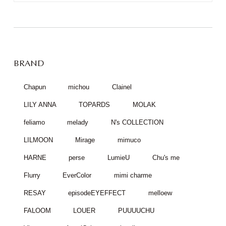
BRAND
Chapun
michou
Clainel
LILY ANNA
TOPARDS
MOLAK
feliamo
melady
N's COLLECTION
LILMOON
Mirage
mimuco
HARNE
perse
LumieU
Chu's me
Flurry
EverColor
mimi charme
RESAY
episodeEYEFFECT
melloew
FALOOM
LOUER
PUUUUCHU