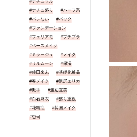
ナチュラル
ナチュ盛り
ハーフ系
バレない
パック
ファンデーション
フェリアモ
プチプラ
ベースメイク
ミラージュ
メイク
リルムーン
保湿
倖田來未
基礎化粧品
春メイク
沢尻エリカ
派手
渡辺直美
白石麻衣
盛り重視
花粉症
韓国メイク
한국