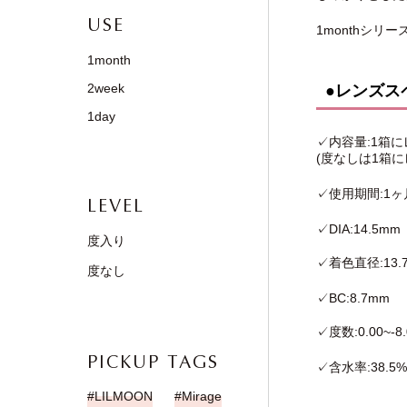
USE
1monthシリ
1month
2week
●レンズス
1day
✓内容量:1箱に
(度なしは1箱に
✓使用期間:1ヶ
LEVEL
✓DIA:14.5mm
度入り
✓着色直径:13.
度なし
✓BC:8.7mm
✓度数:0.00~-8.
PICKUP TAGS
✓含水率:38.5%
LILMOON
Mirage