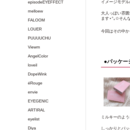
イメージモデル
episodeEYEFFECT
melloew
大人っぽい雰囲
ます⋆°｡✩そ
FALOOM
LOUER
今回はその中か
PUUUUCHU
Viewm
AngelColor
●パッケー
loveil
DopeWink
éRouge
envie
EYEGENIC
ARTIRAL
ミルキーのような
eyelist
Diya
しっかりとパッ