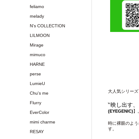
feliamo
melady
N's COLLECTION
LILMOON
Mirage
mimuco
HARNE
perse
LumieU
大人気シリーズ、
Chu's me
Flurry
‶映し出す、
(EYEGENIC)
】
EverColor
mimi charme
時に裸眼のよう
す。
RESAY