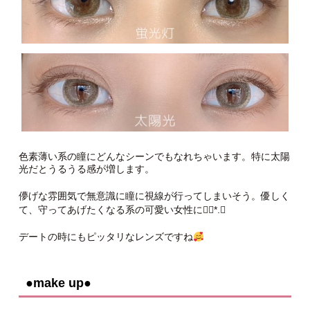
色素薄い系の瞳にどんなシーンでもなれちゃいます。特に太陽
光だとうるうる感が増します。
儚げな雰囲気で無意識に瞳に視線が行ってしまいそう。優しく
て、守ってあげたくなる系の可愛い女性に❁⃘*.ﾟ
デートの時にもピッタリなレンズですね
●make up●