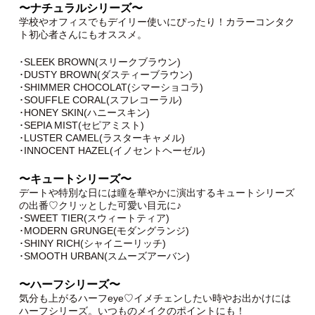
〜ナチュラルシリーズ〜
学校やオフィスでもデイリー使いにぴったり！カラーコンタク
ト初心者さんにもオススメ。
･SLEEK BROWN(スリークブラウン)
･DUSTY BROWN(ダスティーブラウン)
･SHIMMER CHOCOLAT(シマーショコラ)
･SOUFFLE CORAL(スフレコーラル)
･HONEY SKIN(ハニースキン)
･SEPIA MIST(セピアミスト)
･LUSTER CAMEL(ラスターキャメル)
･INNOCENT HAZEL(イノセントヘーゼル)
〜キュートシリーズ〜
デートや特別な日には瞳を華やかに演出するキュートシリーズ
の出番♡クリッとした可愛い目元に♪
･SWEET TIER(スウィートティア)
･MODERN GRUNGE(モダングランジ)
･SHINY RICH(シャイニーリッチ)
･SMOOTH URBAN(スムーズアーバン)
〜ハーフシリーズ〜
気分も上がるハーフeye♡イメチェンしたい時やお出かけには
ハーフシリーズ。いつものメイクのポイントにも！