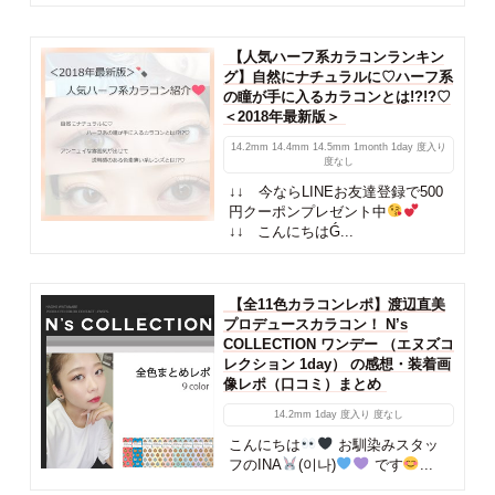
【人気ハーフ系カラコンランキン
グ】自然にナチュラルに♡ハーフ系
の瞳が手に入るカラコンとは!?!?♡
＜2018年最新版＞
14.2mm
14.4mm
14.5mm
1month
1day
度入り
度なし
↓↓ 今ならLINEお友達登録で500
円クーポンプレゼント中
↓↓ こんにちはǴ...
【全11色カラコンレポ】渡辺直美
プロデュースカラコン！ N’s
COLLECTION ワンデー （エヌズコ
レクション 1day） の感想・装着画
像レポ（口コミ）まとめ
14.2mm
1day
度入り
度なし
こんにちは
お馴染みスタッ
フのINA
(이나)
です
...