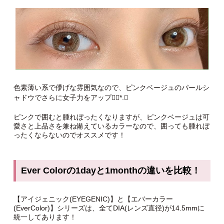
色素薄い系で儚げな雰囲気なので、ピンクベージュのパールシ
ャドウでさらに女子力をアップ❁⃘*.ﾟ
ピンクで囲むと腫れぼったくなりますが、ピンクベージュは可
愛さと上品さを兼ね備えているカラーなので、囲っても腫れぼ
ったくならないのでオススメです！
Ever Colorの1dayと1monthの違いを比較！
【アイジェニック(EYEGENIC)】と【エバーカラー
(EverColor)】シリーズは、全てDIA(レンズ直径)が14.5mmに
統一してあります！