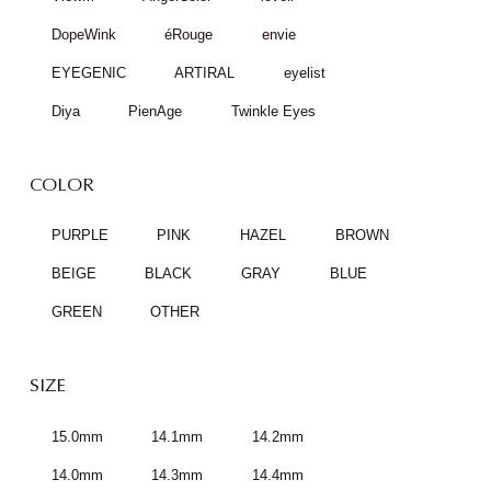
DopeWink
éRouge
envie
EYEGENIC
ARTIRAL
eyelist
Diya
PienAge
Twinkle Eyes
COLOR
PURPLE
PINK
HAZEL
BROWN
BEIGE
BLACK
GRAY
BLUE
GREEN
OTHER
SIZE
15.0mm
14.1mm
14.2mm
14.0mm
14.3mm
14.4mm