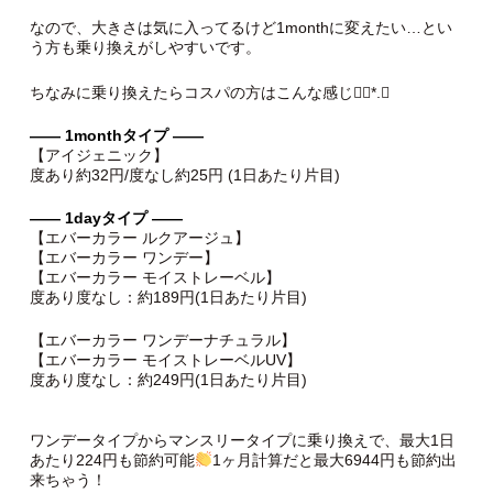
なので、大きさは気に入ってるけど1monthに変えたい…とい
う方も乗り換えがしやすいです。
ちなみに乗り換えたらコスパの方はこんな感じ❁⃘*.ﾟ
―― 1monthタイプ ――
【アイジェニック】
度あり約32円/度なし約25円 (1日あたり片目)
―― 1dayタイプ ――
【エバーカラー ルクアージュ】
【エバーカラー ワンデー】
【エバーカラー モイストレーベル】
度あり度なし：約189円(1日あたり片目)
【エバーカラー ワンデーナチュラル】
【エバーカラー モイストレーベルUV】
度あり度なし：約249円(1日あたり片目)
ワンデータイプからマンスリータイプに乗り換えで、最大1日
あたり224円も節約可能
1ヶ月計算だと最大6944円も節約出
来ちゃう！