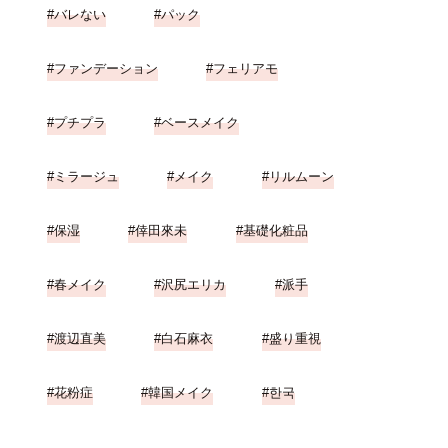
バレない
パック
ファンデーション
フェリアモ
プチプラ
ベースメイク
ミラージュ
メイク
リルムーン
保湿
倖田來未
基礎化粧品
春メイク
沢尻エリカ
派手
渡辺直美
白石麻衣
盛り重視
花粉症
韓国メイク
한국