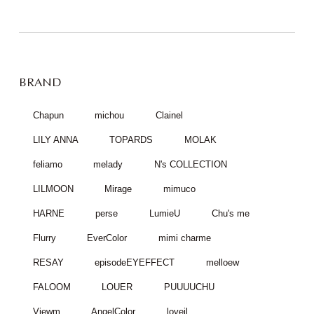
BRAND
Chapun
michou
Clainel
LILY ANNA
TOPARDS
MOLAK
feliamo
melady
N's COLLECTION
LILMOON
Mirage
mimuco
HARNE
perse
LumieU
Chu's me
Flurry
EverColor
mimi charme
RESAY
episodeEYEFFECT
melloew
FALOOM
LOUER
PUUUUCHU
Viewm
AngelColor
loveil