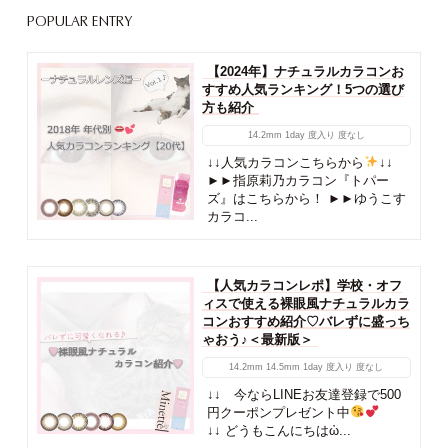
POPULAR ENTRY
【2024年】ナチュラルカラコンお
すすめ人気ランキング！5つの選び
方も紹介
14.2mm
1day
度入り
度なし
↓↓人気カラコンこちらから
↓↓
►►指原莉乃カラコン『トパー
ズ』はこちらから！ ►►ゆうこす
カラコ...
【人気カラコンレポ】学校・オフ
ィスで使える裸眼風ナチュラルカラ
コンおすすめ紹介♡バレずに盛っち
ゃおう♪＜最新版＞
14.2mm
14.5mm
1day
度入り
度なし
↓↓ 今ならLINEお友達登録で500
円クーポンプレゼント中
↓↓ どうもこんにちはὠ...