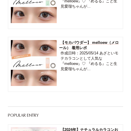
『melloew』♡ 『めるる』こと生
見愛瑠ちゃんが...
【モカパウダー】 melloew（メロ
ール） 着用レポ
作成日時：2025/05/14 あざといモ
テカラコンとして人気な
『melloew』♡ 『めるる』こと生
見愛瑠ちゃんが...
POPULAR ENTRY
【2024年】ナチュラルカラコンお