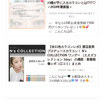
の瞳が手に入るカラコンとは!?!?♡
＜2018年最新版＞
14.2mm
14.4mm
14.5mm
1month
1day
度入り
度なし
↓↓ 今ならLINEお友達登録で500
円クーポンプレゼント中
↓↓ こんにちはǴ...
【全11色カラコンレポ】渡辺直美
プロデュースカラコン！ N’s
COLLECTION ワンデー （エヌズコ
レクション 1day） の感想・装着画
像レポ（口コミ）まとめ
14.2mm
1day
度入り
度なし
こんにちは
お馴染みスタッ
フのINA
(이나)
です
...