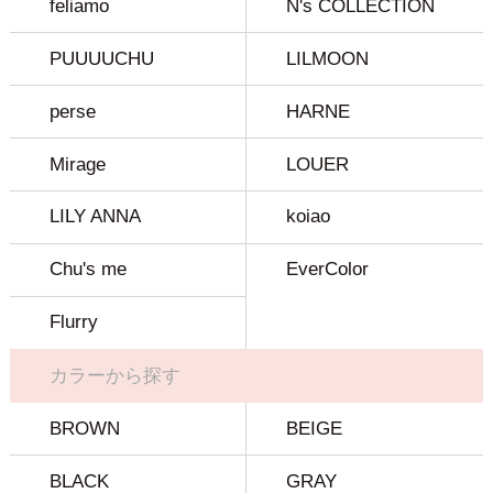
feliamo
N's COLLECTION
PUUUUCHU
LILMOON
perse
HARNE
Mirage
LOUER
LILY ANNA
koiao
Chu's me
EverColor
Flurry
カラーから探す
BROWN
BEIGE
BLACK
GRAY