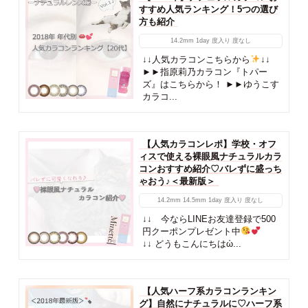
すすめ人気ランキング！5つの選び
方も紹介
14.2mm
1day
度入り
度なし
↓↓人気カラコンこちらから
↓↓
►►指原莉乃カラコン『トパー
ズ』はこちらから！ ►►ゆうこす
カラコ...
【人気カラコンレポ】学校・オフ
ィスで使える裸眼風ナチュラルカラ
コンおすすめ紹介♡バレずに盛っち
ゃおう♪＜最新版＞
14.2mm
14.5mm
1day
度入り
度なし
↓↓ 今ならLINEお友達登録で500
円クーポンプレゼント中
↓↓ どうもこんにちはὠ...
【人気ハーフ系カラコンランキン
グ】自然にナチュラルに♡ハーフ系