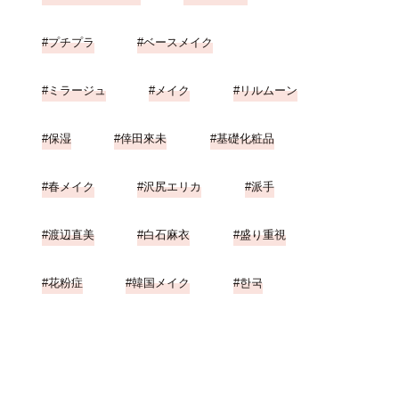
プチプラ
ベースメイク
ミラージュ
メイク
リルムーン
保湿
倖田來未
基礎化粧品
春メイク
沢尻エリカ
派手
渡辺直美
白石麻衣
盛り重視
花粉症
韓国メイク
한국