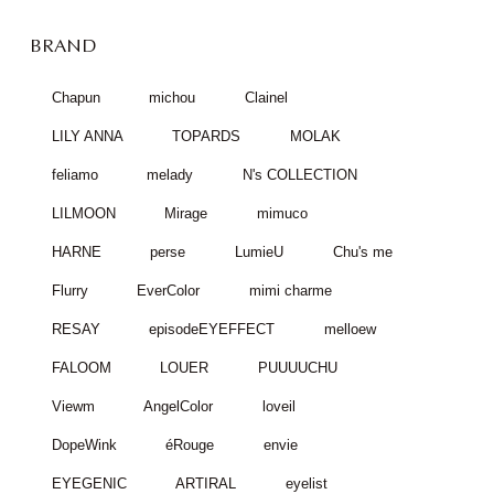
BRAND
Chapun
michou
Clainel
LILY ANNA
TOPARDS
MOLAK
feliamo
melady
N's COLLECTION
LILMOON
Mirage
mimuco
HARNE
perse
LumieU
Chu's me
Flurry
EverColor
mimi charme
RESAY
episodeEYEFFECT
melloew
FALOOM
LOUER
PUUUUCHU
Viewm
AngelColor
loveil
DopeWink
éRouge
envie
EYEGENIC
ARTIRAL
eyelist