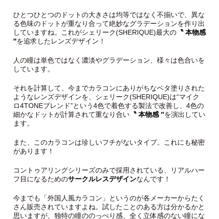
ひとつひとつのドットの大きさは均等ではなく不揃いで、異な
る色味のドットが重なり合って絶妙なグラデーションを作り出
していますね。これがシェリーク(SHERIQUE)最大の
〝 本物感
″
を追求したレンズデザイン！
人の瞳は単色ではなく濃淡やグラデーション、様々は色合いを
しています。
それを計算して、今までカラコンにありがちなベタ塗りされた
ようなレンズデザインを、シェリーク(SHERIQUE)は“マイク
ロ4TONEブレンド”という4色で着色する製法で改善し、4色の
細かなドットが計算されて重なり合い
〝 本物感 ″
を演出してい
ます。
また、このカラコンは珍しいフチがないタイプ。これにも秘密
があります！
コントゥアリングシリーズのみで採用されている、リアルハー
フ目になるための
サークルレスデザイン
なんです！
今までも「外国人風カラコン」というのが各メーカーからたく
さん販売されていますよね。試したことのある方は分かるかと
思いますが、独特の瞳ののっぺり感、全く立体感のない瞳にな