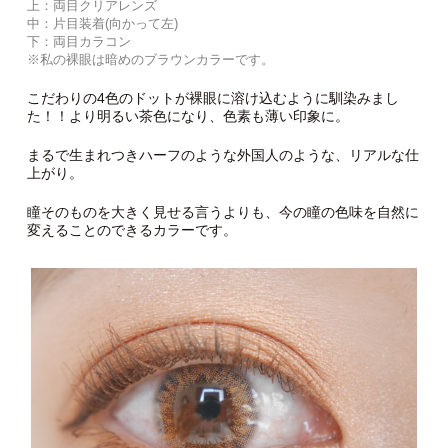
上：両目クリアレンズ
中：片目装着(向かって左)
下：両目カラコン
※私の裸眼は暗めのブラウンカラーです。
こだわりの4色のドットが裸眼に溶け込むように馴染みまし
た！！より明るい茶色になり、色素も薄い印象に。
まるで生まれつきハーフのような外国人のような、リアルな仕
上がり。
瞳そのものを大きく見せる言うよりも、今の瞳の色味を自然に
変えることのできるカラーです。