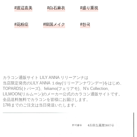
渡辺直美
白石麻衣
盛り重視
花粉症
韓国メイク
한국
カラコン通販サイト LILY ANNA リリーアンナは
当店限定発売のLILY ANNA １day(リリーアンナワンデー)をはじめ、
TOPARDS(トパーズ)、feliamo(フェリアモ)、N’s Collection、
LILMOON(リルムーン)のメーカー公式のカラコン通販サイトです。
全品送料無料でカラコンを皆様にお届けします。
17時までのご注文は当日発送いたします。