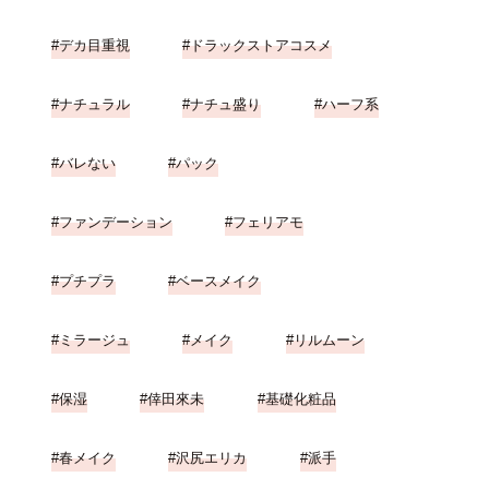
デカ目重視
ドラックストアコスメ
ナチュラル
ナチュ盛り
ハーフ系
バレない
パック
ファンデーション
フェリアモ
プチプラ
ベースメイク
ミラージュ
メイク
リルムーン
保湿
倖田來未
基礎化粧品
春メイク
沢尻エリカ
派手