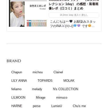
レクション 1day） の感想・装着画
像レポ（口コミ）まとめ
14.2mm
1day
度入り
度なし
こんにちは
お馴染みスタッ
フのINA
(이나)
です
...
BRAND
Chapun
michou
Clainel
LILY ANNA
TOPARDS
MOLAK
feliamo
melady
N's COLLECTION
LILMOON
Mirage
mimuco
HARNE
perse
LumieU
Chu's me