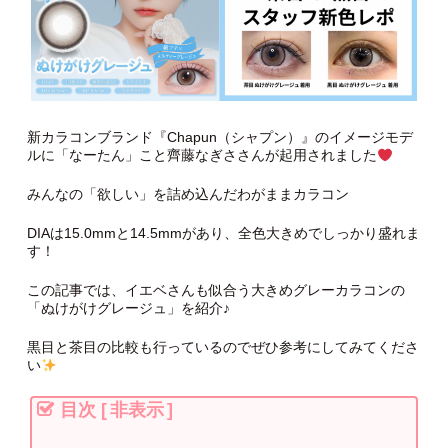
新カラコンブランド『Chapun（シャプン）』のイメージモデ
ルに「なーたん」こと齊藤なぎささんが起用されました
みんなの「欲しい」を詰め込んだわがままカラコン
DIAは15.0mmと14.5mmがあり、全色大きめでしっかり盛れま
す！
この記事では、イエベさんも似合う大きめグレーカラコンの
「ぬけがけグレージュ」を紹介♪
黒目と茶目の比較も行っているのでぜひ参考にしてみてくださ
い
目次
[
非表示
]