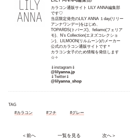
カラコン通販サイト LILY ANNA編集部
です♡
当店限定発売のLILY ANNA １day(リリー
アンナワンデー)をはじめ、
TOPARDS(トパーズ)、feliamo(フェリア
モ)、N’s Collection(エヌズコレクショ
ン)、LILMOON(リルムーン)のメーカー
公式のカラコン通販サイトです＊
カラコン女子のため情報を発信します
☆✧
⇓instagram⇓
@lilyanna.jp
⇓Twitter⇓
@lilyanna_shop
TAG
#カラコン
#フチ
#グレー
＜前へ
一覧を見る
次へ＞