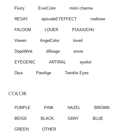
Flurry
EverColor
mimi charme
RESAY
episodeEYEFFECT
melloew
FALOOM
LOUER
PUUUUCHU
Viewm
AngelColor
loveil
DopeWink
éRouge
envie
EYEGENIC
ARTIRAL
eyelist
Diya
PienAge
Twinkle Eyes
COLOR
PURPLE
PINK
HAZEL
BROWN
BEIGE
BLACK
GRAY
BLUE
GREEN
OTHER