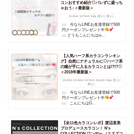
コンおすすめ紹介♡バレずに盛っち
ゃおう♪＜最新版＞
14.2mm
14.5mm
1day
度入り
度なし
↓↓ 今ならLINEお友達登録で500
円クーポンプレゼント中
↓↓ どうもこんにちはὠ...
【人気ハーフ系カラコンランキン
グ】自然にナチュラルに♡ハーフ系
の瞳が手に入るカラコンとは!?!?♡
＜2018年最新版＞
14.2mm
14.4mm
14.5mm
1month
1day
度入り
度なし
↓↓ 今ならLINEお友達登録で500
円クーポンプレゼント中
↓↓ こんにちはǴ...
【全11色カラコンレポ】渡辺直美
プロデュースカラコン！ N’s
COLLECTION ワンデー （エヌズコ