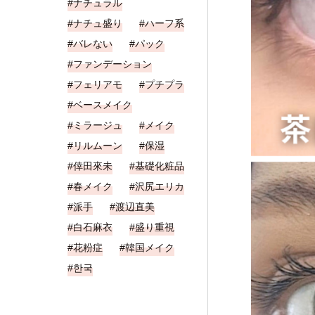
ナチュラル
ナチュ盛り
ハーフ系
バレない
パック
ファンデーション
フェリアモ
プチプラ
ベースメイク
ミラージュ
メイク
リルムーン
保湿
倖田來未
基礎化粧品
春メイク
沢尻エリカ
派手
渡辺直美
白石麻衣
盛り重視
花粉症
韓国メイク
한국