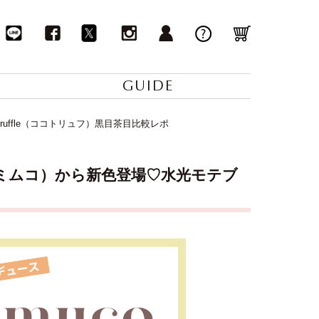
GUIDE
uffle（ココトリュフ）黒目茶目比較レポ
（ミムコ）から新色登場♡水光モテブ