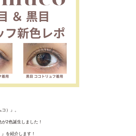
ムコ）』。
色が2色誕生しました！
フ）』を紹介します！