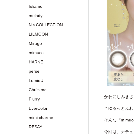
feliamo
melady
N's COLLECTION
LILMOON
Mirage
mimuco
HARNE
perse
LumieU
Chu's me
かわにしみきさ
Flurry
EverColor
＂ゆるっとふわ
mimi charme
そんな『mim
RESAY
今回は、ナチュラ