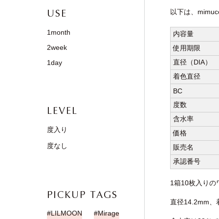
以下は、mimu
USE
1month
内容量
2week
使用期限
直径（DIA）
1day
着色直径
BC
度数
LEVEL
含水率
度入り
価格
度なし
販売名
承認番号
1箱10枚入り
PICKUP TAGS
直径14.2m
LILMOON
Mirage