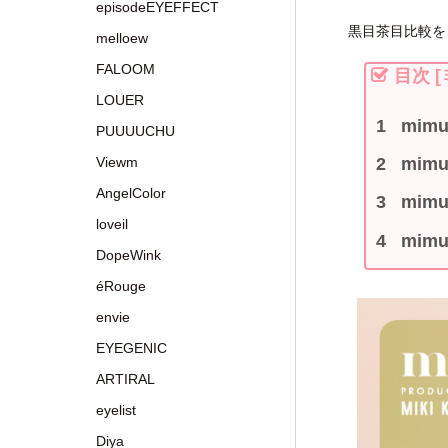
episodeEYEFFECT
黒目茶目比較を
melloew
FALOOM
目次
[
LOUER
mim
PUUUUCHU
Viewm
mim
AngelColor
mim
loveil
mim
DopeWink
éRouge
envie
EYEGENIC
ARTIRAL
eyelist
Diya