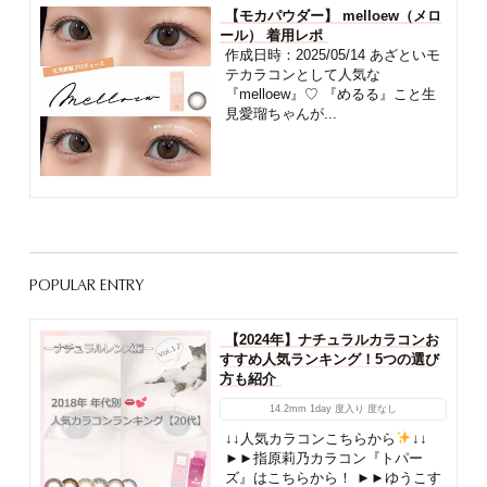
【モカパウダー】 melloew（メロ
ール） 着用レポ
作成日時：2025/05/14 あざといモ
テカラコンとして人気な
『melloew』♡ 『めるる』こと生
見愛瑠ちゃんが...
POPULAR ENTRY
【2024年】ナチュラルカラコンお
すすめ人気ランキング！5つの選び
方も紹介
14.2mm
1day
度入り
度なし
↓↓人気カラコンこちらから
↓↓
►►指原莉乃カラコン『トパー
ズ』はこちらから！ ►►ゆうこす