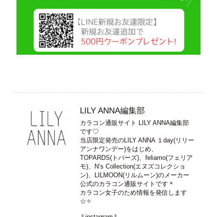
LILY ANNA編集部
カラコン通販サイト LILY ANNA編集部
です♡
当店限定発売のLILY ANNA １day(リリー
アンナワンデー)をはじめ、
TOPARDS(トパーズ)、feliamo(フェリア
モ)、N’s Collection(エヌズコレクショ
ン)、LILMOON(リルムーン)のメーカー
公式のカラコン通販サイトです＊
カラコン女子のため情報を発信します
☆✧
⇓instagram⇓