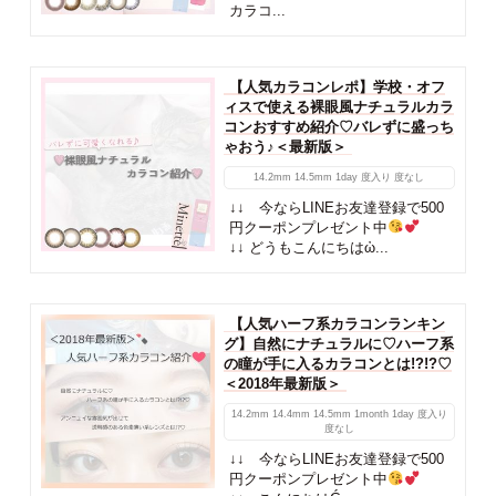
カラコ...
【人気カラコンレポ】学校・オフ
ィスで使える裸眼風ナチュラルカラ
コンおすすめ紹介♡バレずに盛っち
ゃおう♪＜最新版＞
14.2mm
14.5mm
1day
度入り
度なし
↓↓ 今ならLINEお友達登録で500
円クーポンプレゼント中
↓↓ どうもこんにちはὠ...
【人気ハーフ系カラコンランキン
グ】自然にナチュラルに♡ハーフ系
の瞳が手に入るカラコンとは!?!?♡
＜2018年最新版＞
14.2mm
14.4mm
14.5mm
1month
1day
度入り
度なし
↓↓ 今ならLINEお友達登録で500
円クーポンプレゼント中