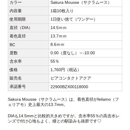
カラー
Sakura Mousse（サクラムース）
内容量
1箱10枚入り
使用期限
1日使い捨て（ワンデー）
直径（DIA）
14.5ｍｍ
着色直径
13.7ｍｍ
8.6ｍｍ
BC
度数
0.00（度なし）～-10.00
含水率
55％
価格
1,760円（税込）
販売名
ピアコンタクトアクア
承認番号
22900BZX00118000
Sakura Mousse（サクラムース）は、着色直径がfeliamo（フ
ェリアモ）史上最大の13.7mm。
DIAも14.5mmと比較的大きめですが、含水率55％の高含水レ
ンズで付け心地もよく、瞳との馴染みも抜群です♡