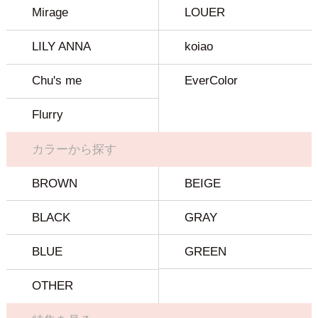
Mirage
LOUER
LILY ANNA
koiao
Chu's me
EverColor
Flurry
カラーから探す
BROWN
BEIGE
BLACK
GRAY
BLUE
GREEN
OTHER