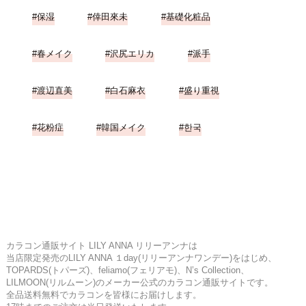
保湿
倖田來未
基礎化粧品
春メイク
沢尻エリカ
派手
渡辺直美
白石麻衣
盛り重視
花粉症
韓国メイク
한국
カラコン通販サイト LILY ANNA リリーアンナは
当店限定発売のLILY ANNA １day(リリーアンナワンデー)をはじめ、
TOPARDS(トパーズ)、feliamo(フェリアモ)、N’s Collection、
LILMOON(リルムーン)のメーカー公式のカラコン通販サイトです。
全品送料無料でカラコンを皆様にお届けします。