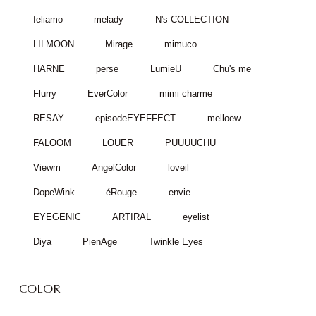
feliamo
melady
N's COLLECTION
LILMOON
Mirage
mimuco
HARNE
perse
LumieU
Chu's me
Flurry
EverColor
mimi charme
RESAY
episodeEYEFFECT
melloew
FALOOM
LOUER
PUUUUCHU
Viewm
AngelColor
loveil
DopeWink
éRouge
envie
EYEGENIC
ARTIRAL
eyelist
Diya
PienAge
Twinkle Eyes
COLOR