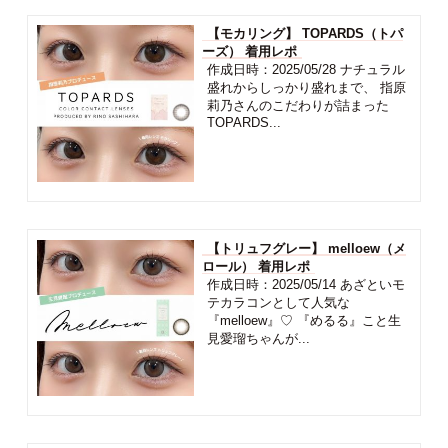
【モカリング】 TOPARDS（トパ
ーズ） 着用レポ
作成日時：2025/05/28 ナチュラル
盛れからしっかり盛れまで、 指原
莉乃さんのこだわりが詰まった
TOPARDS...
【トリュフグレー】 melloew（メ
ロール） 着用レポ
作成日時：2025/05/14 あざといモ
テカラコンとして人気な
『melloew』♡ 『めるる』こと生
見愛瑠ちゃんが...