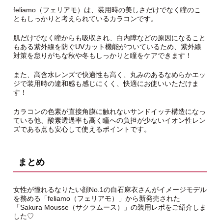
feliamo（フェリアモ）は、装用時の美しさだけでなく瞳のこ
ともしっかりと考えられているカラコンです。
肌だけでなく瞳からも吸収され、白内障などの原因になること
もある紫外線を防ぐUVカット機能がついているため、紫外線
対策を怠りがちな秋や冬もしっかりと瞳をケアできます！
また、高含水レンズで快適性も高く、丸みのあるなめらかエッ
ジで装用時の違和感も感じにくく、快適にお使いいただけま
す！
カラコンの色素が直接角膜に触れないサンドイッチ構造になっ
ている他、酸素透過率も高く瞳への負担が少ないイオン性レン
ズである点も安心して使えるポイントです。
まとめ
女性が憧れるなりたい顔No.1の白石麻衣さんがイメージモデル
を務める「feliamo（フェリアモ）」から新発売された
「Sakura Mousse（サクラムース）」の装用レポをご紹介しま
した♡