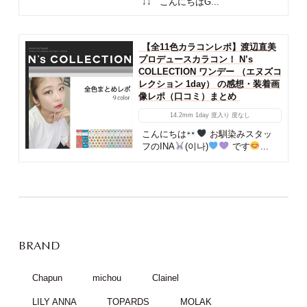
↓↓ こんにちはǴ...
【全11色カラコンレポ】渡辺直美
プロデュースカラコン！ N’s
COLLECTION ワンデー （エヌズコ
レクション 1day） の感想・装着画
像レポ（口コミ）まとめ
14.2mm
1day
度入り
度なし
こんにちは
お馴染みスタッ
フのINA
(이나)
です
...
BRAND
Chapun
michou
Clainel
LILY ANNA
TOPARDS
MOLAK