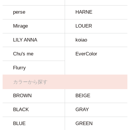
perse
HARNE
Mirage
LOUER
LILY ANNA
koiao
Chu's me
EverColor
Flurry
カラーから探す
BROWN
BEIGE
BLACK
GRAY
BLUE
GREEN