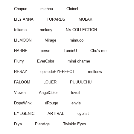
Chapun
michou
Clainel
LILY ANNA
TOPARDS
MOLAK
feliamo
melady
N's COLLECTION
LILMOON
Mirage
mimuco
HARNE
perse
LumieU
Chu's me
Flurry
EverColor
mimi charme
RESAY
episodeEYEFFECT
melloew
FALOOM
LOUER
PUUUUCHU
Viewm
AngelColor
loveil
DopeWink
éRouge
envie
EYEGENIC
ARTIRAL
eyelist
Diya
PienAge
Twinkle Eyes