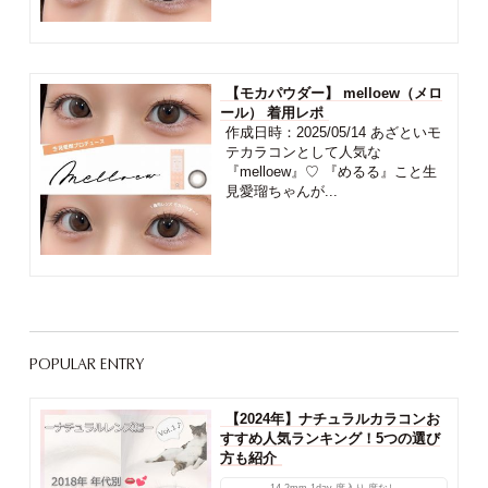
【モカパウダー】 melloew（メロ
ール） 着用レポ
作成日時：2025/05/14 あざといモ
テカラコンとして人気な
『melloew』♡ 『めるる』こと生
見愛瑠ちゃんが...
POPULAR ENTRY
【2024年】ナチュラルカラコンお
すすめ人気ランキング！5つの選び
方も紹介
14.2mm
1day
度入り
度なし