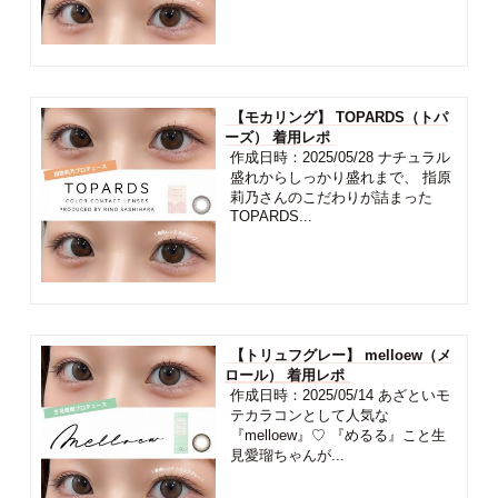
【モカリング】 TOPARDS（トパ
ーズ） 着用レポ
作成日時：2025/05/28 ナチュラル
盛れからしっかり盛れまで、 指原
莉乃さんのこだわりが詰まった
TOPARDS...
【トリュフグレー】 melloew（メ
ロール） 着用レポ
作成日時：2025/05/14 あざといモ
テカラコンとして人気な
『melloew』♡ 『めるる』こと生
見愛瑠ちゃんが...