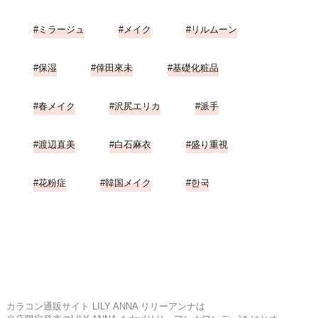
ミラージュ
メイク
リルムーン
保湿
倖田來未
基礎化粧品
春メイク
沢尻エリカ
派手
渡辺直美
白石麻衣
盛り重視
花粉症
韓国メイク
한국
カラコン通販サイト LILY ANNA リリーアンナは