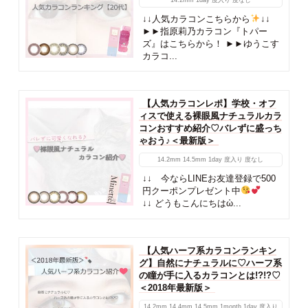
↓↓人気カラコンこちらから
↓↓
►►指原莉乃カラコン『トパー
ズ』はこちらから！ ►►ゆうこす
カラコ...
【人気カラコンレポ】学校・オフ
ィスで使える裸眼風ナチュラルカラ
コンおすすめ紹介♡バレずに盛っち
ゃおう♪＜最新版＞
14.2mm
14.5mm
1day
度入り
度なし
↓↓ 今ならLINEお友達登録で500
円クーポンプレゼント中
↓↓ どうもこんにちはὠ...
【人気ハーフ系カラコンランキン
グ】自然にナチュラルに♡ハーフ系
の瞳が手に入るカラコンとは!?!?♡
＜2018年最新版＞
14.2mm
14.4mm
14.5mm
1month
1day
度入り