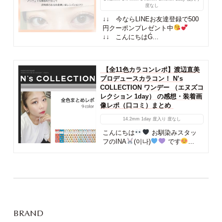
度なし
↓↓ 今ならLINEお友達登録で500
円クーポンプレゼント中
↓↓ こんにちはǴ...
【全11色カラコンレポ】渡辺直美
プロデュースカラコン！ N’s
COLLECTION ワンデー （エヌズコ
レクション 1day） の感想・装着画
像レポ（口コミ）まとめ
14.2mm
1day
度入り
度なし
こんにちは
お馴染みスタッ
フのINA
(이나)
です
...
BRAND