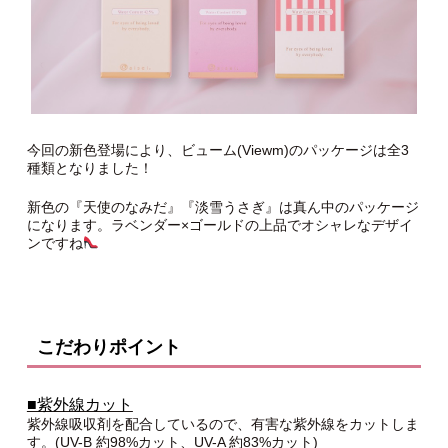
今回の新色登場により、ビューム(Viewm)のパッケージは全3
種類となりました！
新色の『天使のなみだ』『淡雪うさぎ』は真ん中のパッケージ
になります。ラベンダー×ゴールドの上品でオシャレなデザイ
ンですね
こだわりポイント
■紫外線カット
紫外線吸収剤を配合しているので、有害な紫外線をカットしま
す。(UV-B 約98%カット、UV-A 約83%カット)