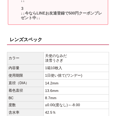
↓↓
↓↓今ならLINEお友達登録で500円クーポンプレ
ゼント中↓↓
レンズスペック
天使のなみだ
カラー
淡雪うさぎ
内容量
1箱10枚入
使用期限
1日使い捨て(ワンデー)
直径（DIA）
14.2mm
着色直径
13.6mm
BC
8.7mm
度数
±0.00(度なし)～-8.00
含水率
42.5％