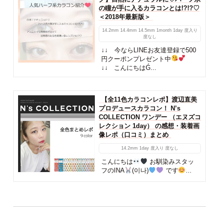
の瞳が手に入るカラコンとは!?!?♡
＜2018年最新版＞
14.2mm
14.4mm
14.5mm
1month
1day
度入り
度なし
↓↓ 今ならLINEお友達登録で500
円クーポンプレゼント中
↓↓ こんにちはǴ...
【全11色カラコンレポ】渡辺直美
プロデュースカラコン！ N’s
COLLECTION ワンデー （エヌズコ
レクション 1day） の感想・装着画
像レポ（口コミ）まとめ
14.2mm
1day
度入り
度なし
こんにちは
お馴染みスタッ
フのINA
(이나)
です
...