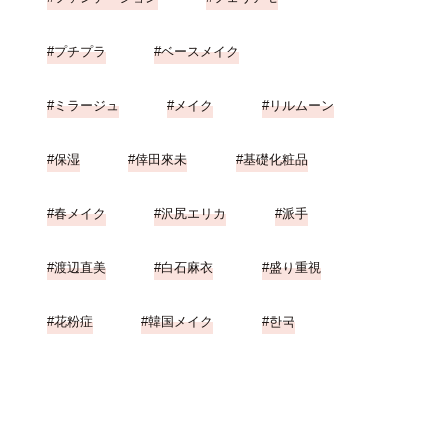
プチプラ
ベースメイク
ミラージュ
メイク
リルムーン
保湿
倖田來未
基礎化粧品
春メイク
沢尻エリカ
派手
渡辺直美
白石麻衣
盛り重視
花粉症
韓国メイク
한국