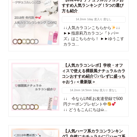
すすめ人気ランキング！5つの選び
方も紹介
14.2mm
1day
度入り
度なし
↓↓人気カラコンこちらから
↓↓
►►指原莉乃カラコン『トパー
ズ』はこちらから！ ►►ゆうこす
カラコ...
【人気カラコンレポ】学校・オフ
ィスで使える裸眼風ナチュラルカラ
コンおすすめ紹介♡バレずに盛っち
ゃおう♪＜最新版＞
14.2mm
14.5mm
1day
度入り
度なし
↓↓ 今ならLINEお友達登録で500
円クーポンプレゼント中
↓↓ どうもこんにちはὠ...
【人気ハーフ系カラコンランキン
グ】自然にナチュラルに♡ハーフ系