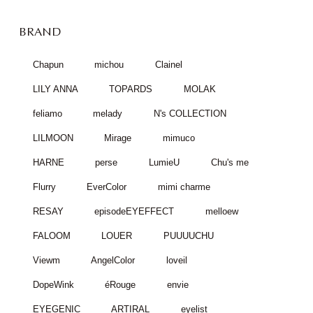
BRAND
Chapun
michou
Clainel
LILY ANNA
TOPARDS
MOLAK
feliamo
melady
N's COLLECTION
LILMOON
Mirage
mimuco
HARNE
perse
LumieU
Chu's me
Flurry
EverColor
mimi charme
RESAY
episodeEYEFFECT
melloew
FALOOM
LOUER
PUUUUCHU
Viewm
AngelColor
loveil
DopeWink
éRouge
envie
EYEGENIC
ARTIRAL
eyelist