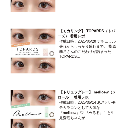
【モカリング】 TOPARDS（トパ
ーズ） 着用レポ
作成日時：2025/05/28 ナチュラル
盛れからしっかり盛れまで、 指原
莉乃さんのこだわりが詰まった
TOPARDS...
【トリュフグレー】 melloew（メ
ロール） 着用レポ
作成日時：2025/05/14 あざといモ
テカラコンとして人気な
『melloew』♡ 『めるる』こと生
見愛瑠ちゃんが...