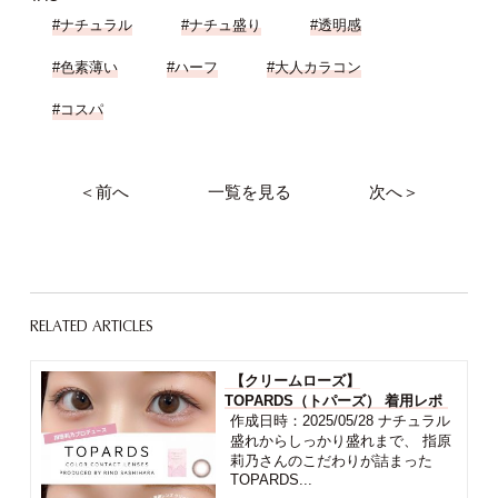
#ナチュラル
#ナチュ盛り
#透明感
#色素薄い
#ハーフ
#大人カラコン
#コスパ
＜前へ
一覧を見る
次へ＞
RELATED ARTICLES
【クリームローズ】
TOPARDS（トパーズ） 着用レポ
作成日時：2025/05/28 ナチュラル
盛れからしっかり盛れまで、 指原
莉乃さんのこだわりが詰まった
TOPARDS...