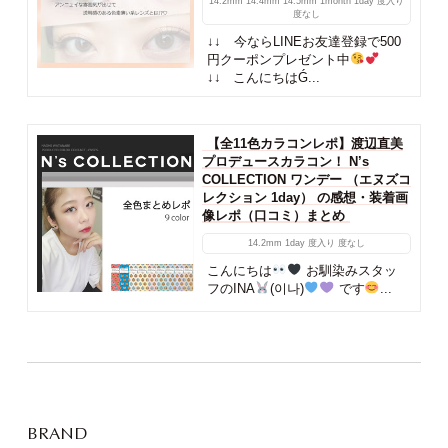
14.2mm
14.4mm
14.5mm
1month
1day
度入り
度なし
↓↓ 今ならLINEお友達登録で500
円クーポンプレゼント中
↓↓ こんにちはǴ...
【全11色カラコンレポ】渡辺直美
プロデュースカラコン！ N’s
COLLECTION ワンデー （エヌズコ
レクション 1day） の感想・装着画
像レポ（口コミ）まとめ
14.2mm
1day
度入り
度なし
こんにちは
お馴染みスタッ
フのINA
(이나)
です
...
BRAND