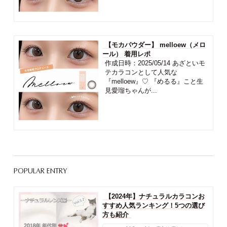
【モカパウダー】 melloew（メロ
ール） 着用レポ
作成日時：2025/05/14 あざといモ
テカラコンとして人気な
『melloew』♡ 『めるる』こと生
見愛瑠ちゃんが...
POPULAR ENTRY
【2024年】ナチュラルカラコンお
すすめ人気ランキング！5つの選び
方も紹介