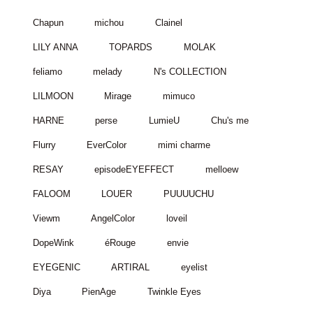
Chapun
michou
Clainel
LILY ANNA
TOPARDS
MOLAK
feliamo
melady
N's COLLECTION
LILMOON
Mirage
mimuco
HARNE
perse
LumieU
Chu's me
Flurry
EverColor
mimi charme
RESAY
episodeEYEFFECT
melloew
FALOOM
LOUER
PUUUUCHU
Viewm
AngelColor
loveil
DopeWink
éRouge
envie
EYEGENIC
ARTIRAL
eyelist
Diya
PienAge
Twinkle Eyes