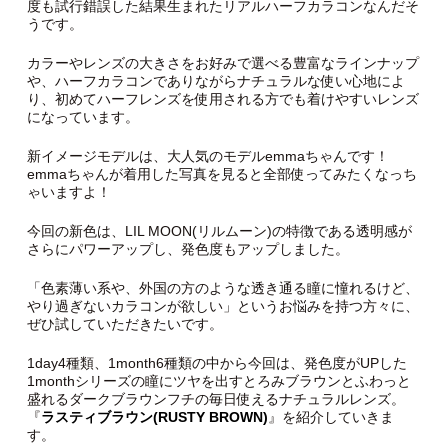
度も試行錯誤した結果生まれたリアルハーフカラコンなんだそ
うです。
カラーやレンズの大きさをお好みで選べる豊富なラインナップ
や、ハーフカラコンでありながらナチュラルな使い心地によ
り、初めてハーフレンズを使用される方でも着けやすいレンズ
になっています。
新イメージモデルは、大人気のモデルemmaちゃんです！
emmaちゃんが着用した写真を見ると全部使ってみたくなっち
ゃいますよ！
今回の新色は、LIL MOON(リルムーン)の特徴である透明感が
さらにパワーアップし、発色度もアップしました。
「色素薄い系や、外国の方のような透き通る瞳に憧れるけど、
やり過ぎないカラコンが欲しい」というお悩みを持つ方々に、
ぜひ試していただきたいです。
1day4種類、1month6種類の中から今回は、発色度がUPした
1monthシリーズの瞳にツヤを出すとろみブラウンとふわっと
盛れるダークブラウンフチの毎日使えるナチュラルレンズ。
『
ラスティブラウン(RUSTY BROWN)
』を紹介していきま
す。