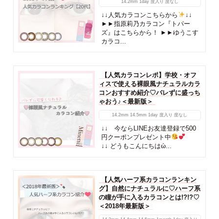
14.2mm
1day
度入り
度なし
↓↓人気カラコンこちらから
↓↓
►►指原莉乃カラコン『トパー
ズ』はこちらから！ ►►ゆうこす
カラコ...
【人気カラコンレポ】学校・オフ
ィスで使える裸眼風ナチュラルカラ
コンおすすめ紹介♡バレずに盛っち
ゃおう♪＜最新版＞
14.2mm
14.5mm
1day
度入り
度なし
↓↓ 今ならLINEお友達登録で500
円クーポンプレゼント中
↓↓ どうもこんにちはὠ...
【人気ハーフ系カラコンランキン
グ】自然にナチュラルに♡ハーフ系
の瞳が手に入るカラコンとは!?!?♡
＜2018年最新版＞