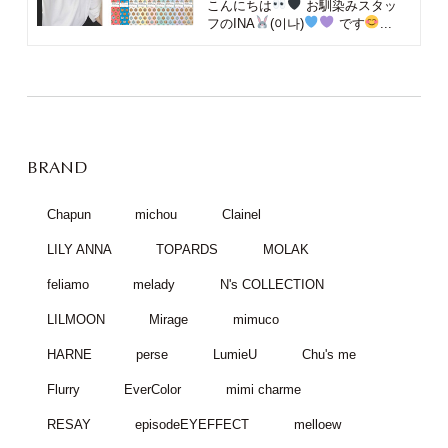
こんにちは
お馴染みスタッ
フのINA
(이나)
です
...
BRAND
Chapun
michou
Clainel
LILY ANNA
TOPARDS
MOLAK
feliamo
melady
N's COLLECTION
LILMOON
Mirage
mimuco
HARNE
perse
LumieU
Chu's me
Flurry
EverColor
mimi charme
RESAY
episodeEYEFFECT
melloew