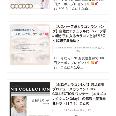
円クーポンプレゼント中
↓↓ どうもこんにちはὠ...
【人気ハーフ系カラコンランキン
グ】自然にナチュラルに♡ハーフ系
の瞳が手に入るカラコンとは!?!?♡
＜2018年最新版＞
14.2mm
14.4mm
14.5mm
1month
1day
度入り
度なし
↓↓ 今ならLINEお友達登録で500
円クーポンプレゼント中
↓↓ こんにちはǴ...
【全11色カラコンレポ】渡辺直美
プロデュースカラコン！ N’s
COLLECTION ワンデー （エヌズコ
レクション 1day） の感想・装着画
像レポ（口コミ）まとめ
14.2mm
1day
度入り
度なし