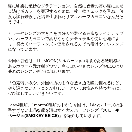
瞳に馴染む絶妙なグラデーション、自然に色素の薄い瞳に見せ
る透け感カラーを実現するために一枚一枚チェックを重ね、何
度も試行錯誤した結果生まれたリアルハーフカラコンなんだそ
うです。
カラーやレンズの大きさをお好みで選べる豊富なラインナップ
や、ハーフカラコンでありながらナチュラルな使い心地によ
り、初めてハーフレンズを使用される方でも着けやすいレンズ
になっています。
今回の新色は、LIL MOON(リルムーン)の特徴である透明感の
あるカラーを受け継ぎつつ、今っぽい小さめレンズやほんのり
盛れのレンズが新たに加わります。
「色素薄い系や、外国の方のような透き通る瞳に憧れるけど、
やり過ぎないカラコンが欲しい」というお悩みを持つ方々に、
ぜひ試していただきたいです。
1day4種類、1month6種類の中から今回は、1dayシリーズの派
手すぎない上品な瞳を演出する大人ハーフレンズ『
スモーキー
ベージュ(SMOKEY BEIGE)
』を紹介していきます。