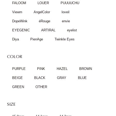
FALOOM
LOUER
PUUUUCHU
Viewm
AngelColor
loveil
DopeWink
éRouge
envie
EYEGENIC
ARTIRAL
eyelist
Diya
PienAge
Twinkle Eyes
COLOR
PURPLE
PINK
HAZEL
BROWN
BEIGE
BLACK
GRAY
BLUE
GREEN
OTHER
SIZE