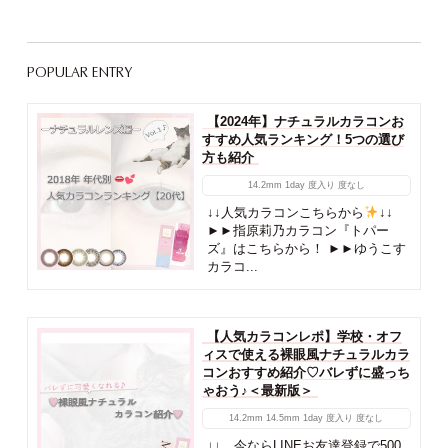
POPULAR ENTRY
【2024年】ナチュラルカラコンお
すすめ人気ランキング！5つの選び
方も紹介
14.2mm
1day
度入り
度なし
↓↓人気カラコンこちらから
↓↓
►►指原莉乃カラコン『トパー
ズ』はこちらから！ ►►ゆうこす
カラコ...
【人気カラコンレポ】学校・オフ
ィスで使える裸眼風ナチュラルカラ
コンおすすめ紹介♡バレずに盛っち
ゃおう♪＜最新版＞
14.2mm
14.5mm
1day
度入り
度なし
↓↓ 今ならLINEお友達登録で500