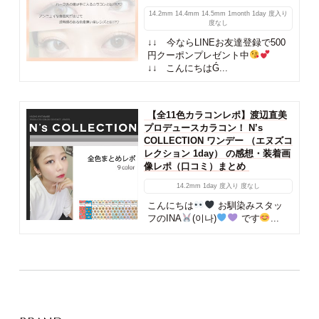
14.2mm
14.4mm
14.5mm
1month
1day
度入り
度なし
↓↓ 今ならLINEお友達登録で500
円クーポンプレゼント中
↓↓ こんにちはǴ...
【全11色カラコンレポ】渡辺直美
プロデュースカラコン！ N’s
COLLECTION ワンデー （エヌズコ
レクション 1day） の感想・装着画
像レポ（口コミ）まとめ
14.2mm
1day
度入り
度なし
こんにちは
お馴染みスタッ
フのINA
(이나)
です
...