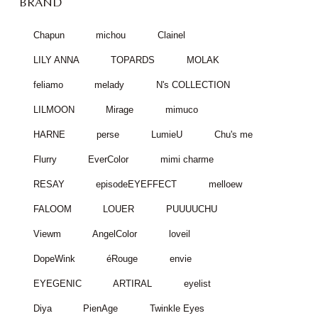
BRAND
Chapun
michou
Clainel
LILY ANNA
TOPARDS
MOLAK
feliamo
melady
N's COLLECTION
LILMOON
Mirage
mimuco
HARNE
perse
LumieU
Chu's me
Flurry
EverColor
mimi charme
RESAY
episodeEYEFFECT
melloew
FALOOM
LOUER
PUUUUCHU
Viewm
AngelColor
loveil
DopeWink
éRouge
envie
EYEGENIC
ARTIRAL
eyelist
Diya
PienAge
Twinkle Eyes