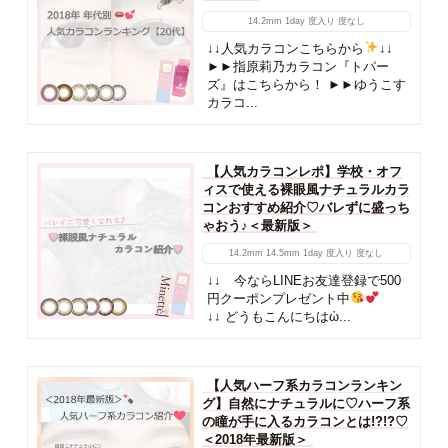
14.2mm
1day
度入り
度なし
↓↓人気カラコンこちらから
↓↓
►►指原莉乃カラコン『トパー
ズ』はこちらから！ ►►ゆうこす
カラコ...
【人気カラコンレポ】学校・オフ
ィスで使える裸眼風ナチュラルカラ
コンおすすめ紹介♡バレずに盛っち
ゃおう♪＜最新版＞
14.2mm
14.5mm
1day
度入り
度なし
↓↓ 今ならLINEお友達登録で500
円クーポンプレゼント中
↓↓ どうもこんにちはὠ...
【人気ハーフ系カラコンランキン
グ】自然にナチュラルに♡ハーフ系
の瞳が手に入るカラコンとは!?!?♡
＜2018年最新版＞