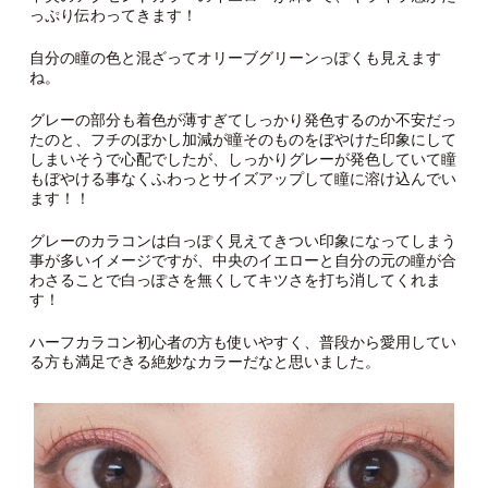
っぷり伝わってきます！
自分の瞳の色と混ざってオリーブグリーンっぽくも見えます
ね。
グレーの部分も着色が薄すぎてしっかり発色するのか不安だっ
たのと、フチのぼかし加減が瞳そのものをぼやけた印象にして
しまいそうで心配でしたが、しっかりグレーが発色していて瞳
もぼやける事なくふわっとサイズアップして瞳に溶け込んでい
ます！！
グレーのカラコンは白っぽく見えてきつい印象になってしまう
事が多いイメージですが、中央のイエローと自分の元の瞳が合
わさることで白っぽさを無くしてキツさを打ち消してくれま
す！
ハーフカラコン初心者の方も使いやすく、普段から愛用してい
る方も満足できる絶妙なカラーだなと思いました。