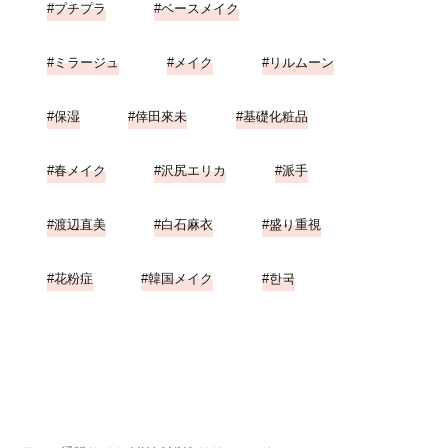
プチプラ
ベースメイク
ミラージュ
メイク
リルムーン
保湿
倖田來未
基礎化粧品
春メイク
沢尻エリカ
派手
渡辺直美
白石麻衣
盛り重視
花粉症
韓国メイク
한국