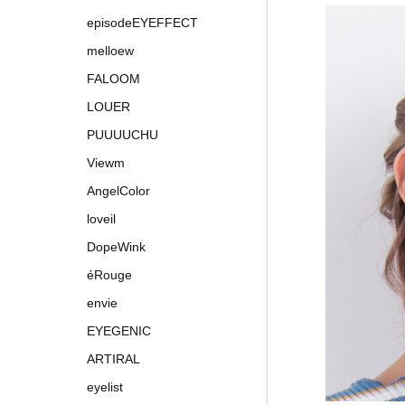
episodeEYEFFECT
melloew
FALOOM
LOUER
PUUUUCHU
Viewm
AngelColor
loveil
DopeWink
éRouge
envie
EYEGENIC
ARTIRAL
eyelist