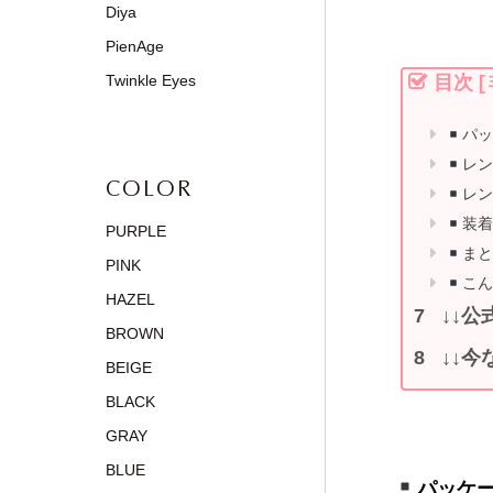
Diya
PienAge
Twinkle Eyes
目次
[
パ
レ
COLOR
レ
装
PURPLE
ま
PINK
こ
HAZEL
↓↓公
BROWN
↓↓今
BEIGE
BLACK
GRAY
BLUE
パッケ