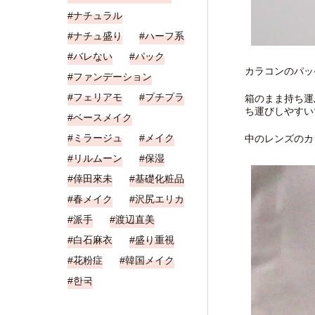
ナチュラル
ナチュ盛り
ハーフ系
バレない
パック
カラコンのパッ
ファンデーション
フェリアモ
プチプラ
箱のまま持ち運
ち運びしやすい
ベースメイク
ミラージュ
メイク
中のレンズのカ
リルムーン
保湿
倖田來未
基礎化粧品
春メイク
沢尻エリカ
派手
渡辺直美
白石麻衣
盛り重視
花粉症
韓国メイク
한국