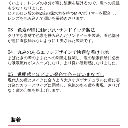
ています。レンズの水分が瞳に酸素を届けるので、瞳への負担
も少なくなりました。
ヒアルロン酸の約2倍の保水力を持つMPCポリマーを配合し、
レンズを包み込んで潤いを長続きさせます。
03 色素が瞳に触れないサンドイッチ製法
クリアな素材で色素を挟み込んだサンドイッチ製法。着色部分
が瞳に直接触れないように工夫された製法です。
04 丸みのあるエッジデザインで快適な着け心地
まばたきの際のまぶたへの刺激を軽減し、瞳の酸素供給に必要
な涙液流れがスムーズになり、より良い装用感になりました。
05 透明感とほどよい発色で色っぽいまなざし
現代人の瞳とメイクに合うよう大きすぎずナチュラルに瞳に溶
け込むカラーとサイズに調整し、色気のある瞳を実現。さりげ
なく瞳の印象を格上げします。
装着