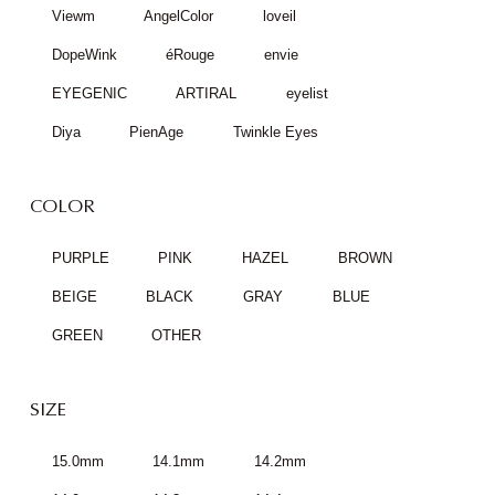
Viewm
AngelColor
loveil
DopeWink
éRouge
envie
EYEGENIC
ARTIRAL
eyelist
Diya
PienAge
Twinkle Eyes
COLOR
PURPLE
PINK
HAZEL
BROWN
BEIGE
BLACK
GRAY
BLUE
GREEN
OTHER
SIZE
15.0mm
14.1mm
14.2mm