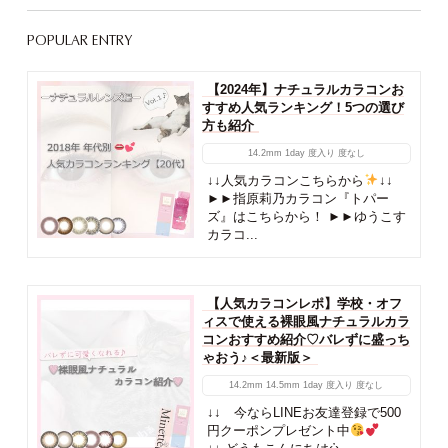
POPULAR ENTRY
【2024年】ナチュラルカラコンお
すすめ人気ランキング！5つの選び
方も紹介
14.2mm
1day
度入り
度なし
↓↓人気カラコンこちらから
↓↓
►►指原莉乃カラコン『トパー
ズ』はこちらから！ ►►ゆうこす
カラコ...
【人気カラコンレポ】学校・オフ
ィスで使える裸眼風ナチュラルカラ
コンおすすめ紹介♡バレずに盛っち
ゃおう♪＜最新版＞
14.2mm
14.5mm
1day
度入り
度なし
↓↓ 今ならLINEお友達登録で500
円クーポンプレゼント中