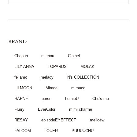
BRAND
Chapun
michou
Clainel
LILY ANNA
TOPARDS
MOLAK
feliamo
melady
N's COLLECTION
LILMOON
Mirage
mimuco
HARNE
perse
LumieU
Chu's me
Flurry
EverColor
mimi charme
RESAY
episodeEYEFFECT
melloew
FALOOM
LOUER
PUUUUCHU