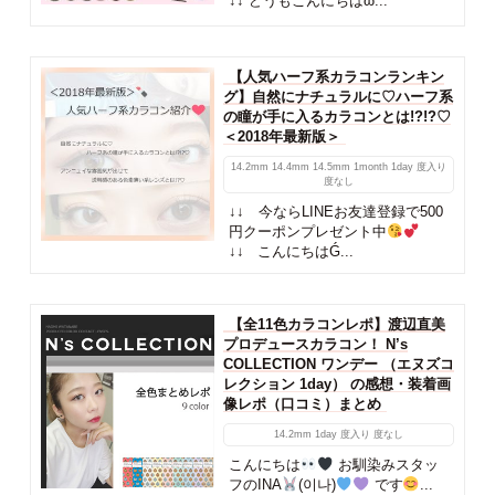
↓↓ どうもこんにちはὠ...
【人気ハーフ系カラコンランキン
グ】自然にナチュラルに♡ハーフ系
の瞳が手に入るカラコンとは!?!?♡
＜2018年最新版＞
14.2mm
14.4mm
14.5mm
1month
1day
度入り
度なし
↓↓ 今ならLINEお友達登録で500
円クーポンプレゼント中
↓↓ こんにちはǴ...
【全11色カラコンレポ】渡辺直美
プロデュースカラコン！ N’s
COLLECTION ワンデー （エヌズコ
レクション 1day） の感想・装着画
像レポ（口コミ）まとめ
14.2mm
1day
度入り
度なし
こんにちは
お馴染みスタッ
フのINA
(이나)
です
...