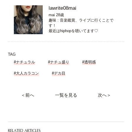
lawrite08mai
mai 28歳
趣味 : 音楽鑑賞、ライブに行くことで
す！
最近はhiphopを聴いてます♡
TAG
#ナチュラル
#ナチュ盛り
#透明感
#大人カラコン
#デカ目
＜前へ
一覧を見る
次へ＞
RELATED ARTICLES