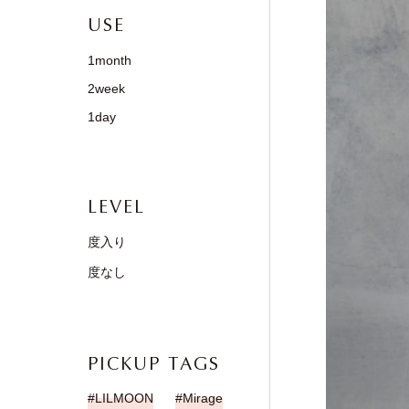
USE
1month
2week
1day
LEVEL
度入り
度なし
PICKUP TAGS
LILMOON
Mirage