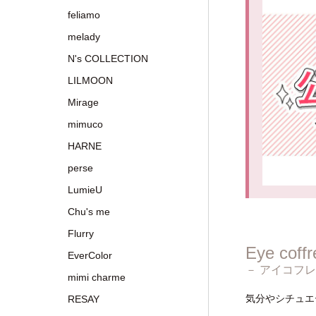
feliamo
melady
N's COLLECTION
LILMOON
Mirage
mimuco
HARNE
perse
LumieU
Chu's me
Flurry
Eye coff
EverColor
－ アイコフレ
mimi charme
気分やシチュエ
RESAY