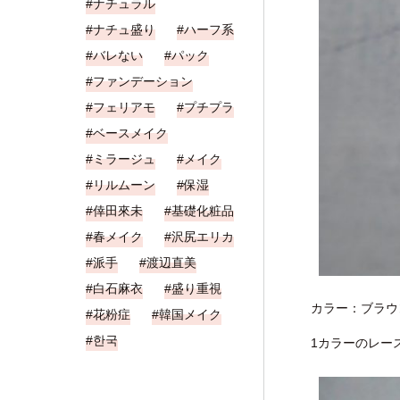
ナチュラル
ナチュ盛り
ハーフ系
バレない
パック
ファンデーション
フェリアモ
プチプラ
ベースメイク
ミラージュ
メイク
リルムーン
保湿
倖田來未
基礎化粧品
春メイク
沢尻エリカ
派手
渡辺直美
白石麻衣
盛り重視
カラー：ブラウ
花粉症
韓国メイク
한국
1カラーのレー