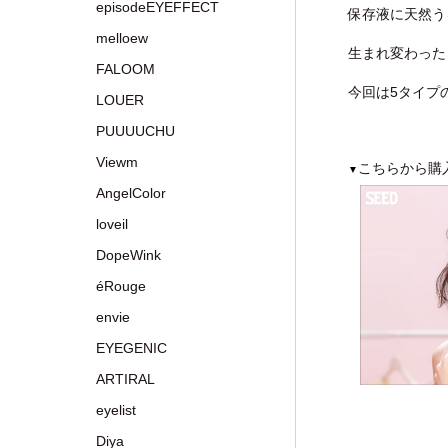
episodeEYEFFECT
保存液に天然う
melloew
生まれ変わった
FALOOM
今回は5タイプ
LOUER
PUUUUCHU
Viewm
こちらから購
▼
AngelColor
loveil
DopeWink
éRouge
envie
EYEGENIC
ARTIRAL
eyelist
Diya