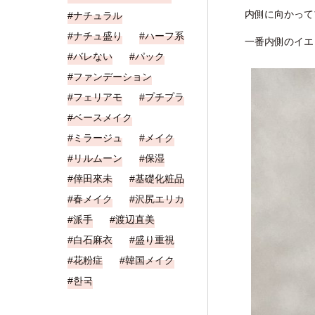
内側に向かって
ナチュラル
ナチュ盛り
ハーフ系
一番内側のイエ
バレない
パック
ファンデーション
フェリアモ
プチプラ
ベースメイク
ミラージュ
メイク
リルムーン
保湿
倖田來未
基礎化粧品
春メイク
沢尻エリカ
派手
渡辺直美
白石麻衣
盛り重視
花粉症
韓国メイク
한국