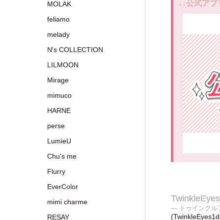
↓↓公式アプ
MOLAK
feliamo
melady
N's COLLECTION
LILMOON
Mirage
mimuco
HARNE
perse
LumieU
Chu's me
Flurry
EverColor
TwinkleEyes
mimi charme
— トゥインクル
(TwinkleEyes1
RESAY