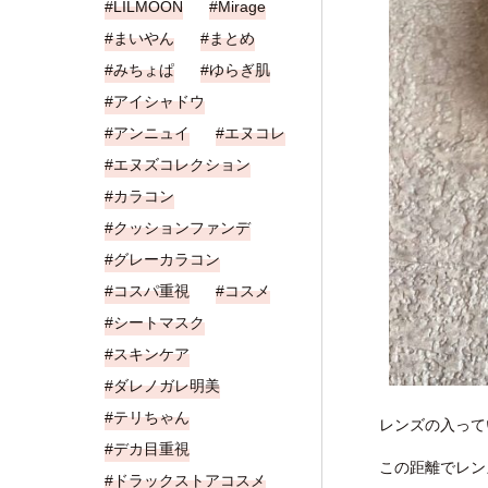
LILMOON
Mirage
まいやん
まとめ
みちょぱ
ゆらぎ肌
アイシャドウ
アンニュイ
エヌコレ
エヌズコレクション
カラコン
クッションファンデ
グレーカラコン
コスパ重視
コスメ
シートマスク
スキンケア
ダレノガレ明美
テリちゃん
レンズの入って
デカ目重視
この距離でレン
ドラックストアコスメ