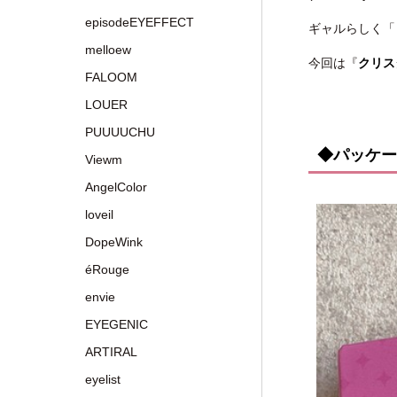
episodeEYEFFECT
ギャルらしく「
melloew
今回は『
クリスタ
FALOOM
LOUER
PUUUUCHU
◆パッケー
Viewm
AngelColor
loveil
DopeWink
éRouge
envie
EYEGENIC
ARTIRAL
eyelist