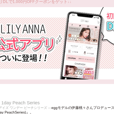
リDLで1.000円OFFクーポンをゲット↓↓
 1day Peach Series
eggモデルの伊藤桃々さんプロデュー
アイズ ワンデー ピーチシリーズ —
day PeachSeries)』。