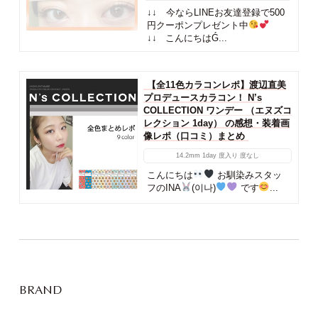
↓↓ 今ならLINEお友達登録で500
円クーポンプレゼント中
↓↓ こんにちはǴ...
【全11色カラコンレポ】渡辺直美
プロデュースカラコン！ N’s
COLLECTION ワンデー （エヌズコ
レクション 1day） の感想・装着画
像レポ（口コミ）まとめ
14.2mm
1day
度入り
度なし
こんにちは
お馴染みスタッ
フのINA
(이나)
です
...
BRAND