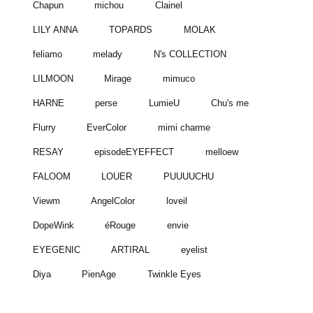
Chapun
michou
Clainel
LILY ANNA
TOPARDS
MOLAK
feliamo
melady
N's COLLECTION
LILMOON
Mirage
mimuco
HARNE
perse
LumieU
Chu's me
Flurry
EverColor
mimi charme
RESAY
episodeEYEFFECT
melloew
FALOOM
LOUER
PUUUUCHU
Viewm
AngelColor
loveil
DopeWink
éRouge
envie
EYEGENIC
ARTIRAL
eyelist
Diya
PienAge
Twinkle Eyes