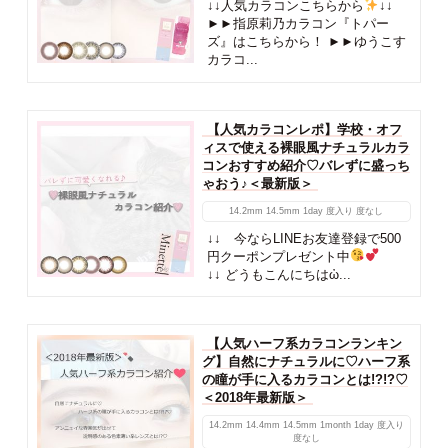
↓↓人気カラコンこちらから
↓↓
►►指原莉乃カラコン『トパー
ズ』はこちらから！ ►►ゆうこす
カラコ...
【人気カラコンレポ】学校・オフ
ィスで使える裸眼風ナチュラルカラ
コンおすすめ紹介♡バレずに盛っち
ゃおう♪＜最新版＞
14.2mm
14.5mm
1day
度入り
度なし
↓↓ 今ならLINEお友達登録で500
円クーポンプレゼント中
↓↓ どうもこんにちはὠ...
【人気ハーフ系カラコンランキン
グ】自然にナチュラルに♡ハーフ系
の瞳が手に入るカラコンとは!?!?♡
＜2018年最新版＞
14.2mm
14.4mm
14.5mm
1month
1day
度入り
度なし