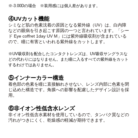
※-3.00Dの場合 ※装用感には個人差があります。
④UVカット機能
シミなど肌の色素沈着の原因となる紫外線（UV）は、白内障
などの眼病を引き起こす原因の一つと言われています。「シー
ド Eye coffret 1day UV M」には紫外線吸収剤が含まれている
ので、瞳に有害といわれる紫外線をカットします。
※UV吸収剤を配合したコンタクトレンズは、UV吸収サングラスな
どの代わりにはなりません。また瞳に入るすべての紫外線をカット
するわけではありません。
⑤インナーカラー構造
着色部の色素を瞳に直接触れさせない、レンズ内部に色素を閉
じ込めた構造です。角膜への影響を配慮したデザイン設計を採
用。
⑥非イオン性低含水レンズ
非イオン性低含水素材を使用しているので、タンパク質などの
汚れがつきにくく、乾燥感の軽減が期待できます。