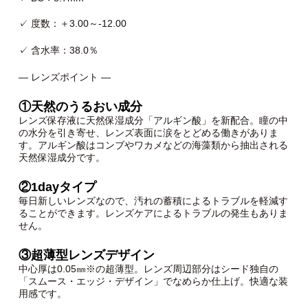
✓ 度数：＋3.00～-12.00
✓ 含水率：38.0％
— レンズポイント —
①天然のうるおい成分
レンズ保存液に天然保湿成分「アルギン酸」を新配合。瞳の中
の水分を引き寄せ、レンズ表面に涙をとどめる働きがありま
す。アルギン酸はコンブやワカメなどの海藻類から抽出される
天然保湿成分です。
②1dayタイプ
毎日新しいレンズなので、汚れの蓄積によるトラブルを軽減す
ることができます。レンズケアによるトラブルの発生もありま
せん。
③超薄型レンズデザイン
中心厚は0.05㎜※の超薄型。レンズ周辺部分はシード独自の
「スムース・エッジ・デザイン」でなめらか仕上げ。快適な装
用感です。