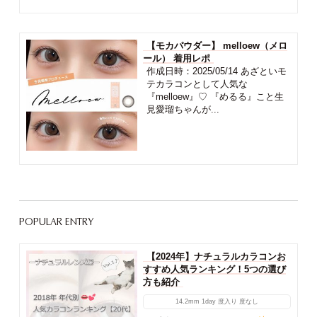
【モカパウダー】 melloew（メロ
ール） 着用レポ
作成日時：2025/05/14 あざといモ
テカラコンとして人気な
『melloew』♡ 『めるる』こと生
見愛瑠ちゃんが...
POPULAR ENTRY
【2024年】ナチュラルカラコンお
すすめ人気ランキング！5つの選び
方も紹介
14.2mm
1day
度入り
度なし