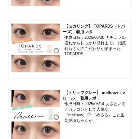
【モカリング】 TOPARDS（トパ
ーズ） 着用レポ
作成日時：2025/05/28 ナチュラル
盛れからしっかり盛れまで、 指原
莉乃さんのこだわりが詰まった
TOPARDS...
【トリュフグレー】 melloew（メ
ロール） 着用レポ
作成日時：2025/05/14 あざといモ
テカラコンとして人気な
『melloew』♡ 『めるる』こと生
見愛瑠ちゃんが...