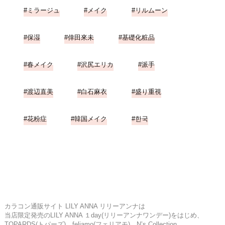
ミラージュ
メイク
リルムーン
保湿
倖田來未
基礎化粧品
春メイク
沢尻エリカ
派手
渡辺直美
白石麻衣
盛り重視
花粉症
韓国メイク
한국
カラコン通販サイト LILY ANNA リリーアンナは
当店限定発売のLILY ANNA １day(リリーアンナワンデー)をはじめ、
TOPARDS(トパーズ)、feliamo(フェリアモ)、N’s Collection、