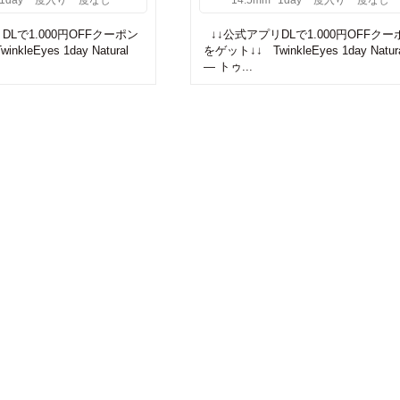
1day
度入り
度なし
14.5mm
1day
度入り
度なし
Lで1.000円OFFクーポン
↓↓公式アプリDLで1.000円OFFクー
kleEyes 1day Natural
をゲット↓↓ TwinkleEyes 1day Natur
— トゥ...