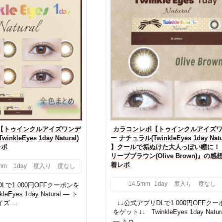
【トゥインクルアイズワンデ
カラコンレポ【トゥインクルアイズ
nkleEyes 1day Natural)
ー ナチュラル(TwinkleEyes 1day Natu
レポ
】クールで垢ぬけた大人っぽい瞳に！
リーブブラウン(Olive Brown)』の感
着レポ
mm
1day
度入り
度なし
14.5mm
1day
度入り
度なし
Lで1.000円OFFクーポンを
leEyes 1day Natural — ト
 ...
↓↓公式アプリDLで1.000円OFFクー
をゲット↓↓ TwinkleEyes 1day Natur
— トゥ...