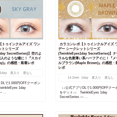
【トゥインクルアイズ ワン
カラコンレポ【トゥインクルアイズ 
ットシリーズ
デー シークレットシリーズ
1day SecretSeries)】空のよ
(TwinkleEyes1day SecretSeries)
国人のような瞳に！『スカイ
ラルな色素薄い系ハーフアイに！『メ
Gray)』の感想・装着レポ
ルブラウン(Maple Brown)』の感想
レポ
1day
度入り
度なし
14.2mm
1day
度入り
度なし
Lで1.000円OFFクーポン
nkleEyes 1day
↓↓公式アプリDLで1.000円OFFクー
 ...
をゲット↓↓ TwinkleEyes 1day
SecretSeries — ...