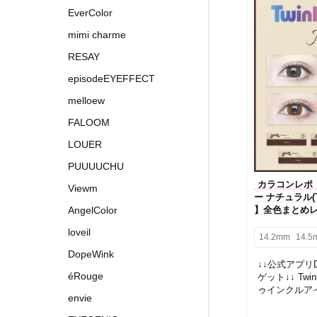
EverColor
mimi charme
RESAY
episodeEYEFFECT
melloew
FALOOM
LOUER
PUUUUCHU
カラコンレポ
Viewm
ー ナチュラル(Twi
AngelColor
】全色まとめ
loveil
14.2mm
14.5
DopeWink
↓↓公式アプリD
éRouge
ゲット↓↓ Twink
ゥインクルアイズ
envie