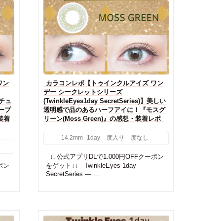
ワン
カラコンレポ【トゥインクルアイズ ワン
デー シークレットシリーズ
】ナチュ
(TwinkleEyes1day SecretSeries)】美しい
ープ
透明感で品のあるハーフアイに！『モスグ
・装着
リーン(Moss Green)』の感想・装着レポ
14.2mm
1day
度入り
度なし
↓↓公式アプリDLで1.000円OFFクーポン
ポン
をゲット↓↓ TwinkleEyes 1day
SecretSeries — ...