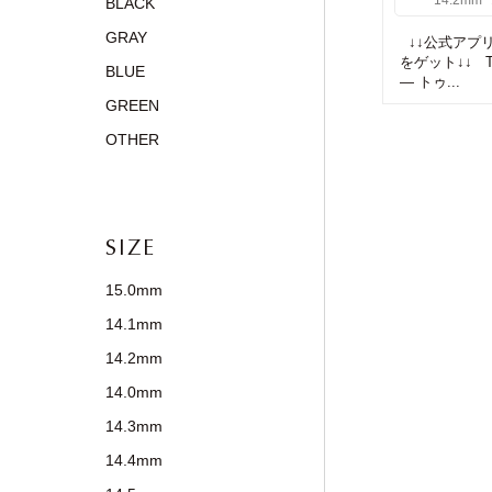
14.2mm
BLACK
GRAY
↓↓公式アプリD
をゲット↓↓ Twin
BLUE
— トゥ...
GREEN
OTHER
SIZE
15.0mm
14.1mm
14.2mm
14.0mm
14.3mm
14.4mm