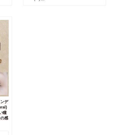
ワンデ
ral)
い瞳
』の感