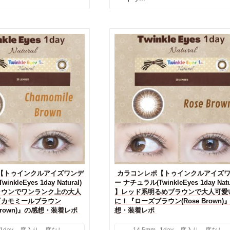
【トゥインクルアイズワンデ
カラコンレポ【トゥインクルアイズ
nkleEyes 1day Natural)
ー ナチュラル(TwinkleEyes 1day Natu
ラウンでワンランク上の大人
】レッド系明るめブラウンで大人可愛
『カモミールブラウン
に！『ローズブラウン(Rose Brown)
e Brown)』の感想・装着レポ
想・装着レポ