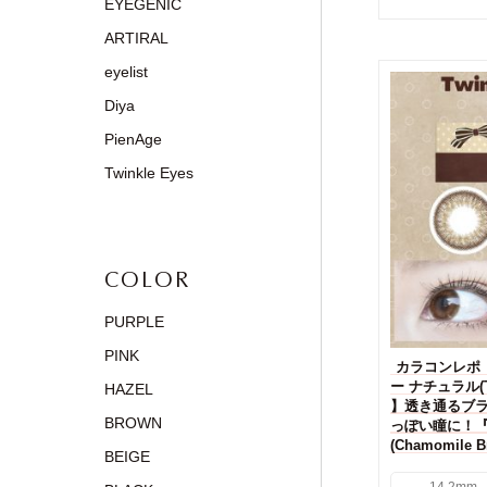
EYEGENIC
ARTIRAL
eyelist
Diya
PienAge
Twinkle Eyes
COLOR
PURPLE
PINK
カラコンレポ
ー ナチュラル(Twi
HAZEL
】透き通るブ
BROWN
っぽい瞳に！
(Chamomil
BEIGE