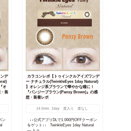
ワンデ
カラコンレポ【トゥインクルアイズワンデ
ral)
ー ナチュラル(TwinkleEyes 1day Natural)
『オ
】オレンジ系ブラウンで華やかな瞳に！
想・装
『パンジーブラウン(Pansy Brown)』の感
想・装着レポ
14.5mm
1day
度入り
度なし
ポン
↓↓公式アプリDLで1.000円OFFクーポン
al
をゲット↓↓ TwinkleEyes 1day Natural
— トゥ...