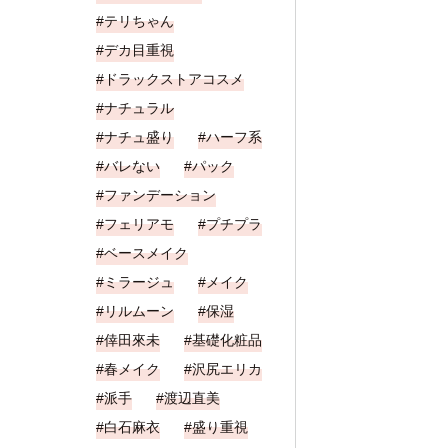
テリちゃん
デカ目重視
ドラックストアコスメ
ナチュラル
ナチュ盛り
ハーフ系
バレない
パック
ファンデーション
フェリアモ
プチプラ
ベースメイク
ミラージュ
メイク
リルムーン
保湿
倖田來未
基礎化粧品
春メイク
沢尻エリカ
派手
渡辺直美
白石麻衣
盛り重視