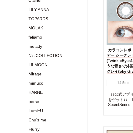
Clainel
LILY ANNA
TOPARDS
MOLAK
feliamo
melady
カラコンレポ
N's COLLECTION
デー シークレ
(TwinkleEyes
LILMOON
うな青さで外
グレイ(Sky 
Mirage
mimuco
14.5mm
HARNE
↓↓公式アプリD
をゲット↓↓ Twi
perse
SecretSeries —
LumieU
Chu's me
Flurry