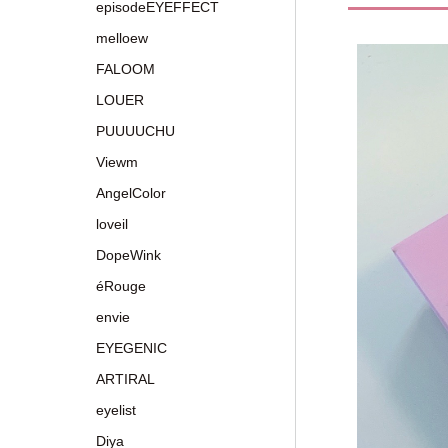
episodeEYEFFECT
melloew
FALOOM
LOUER
PUUUUCHU
Viewm
AngelColor
loveil
DopeWink
éRouge
envie
EYEGENIC
ARTIRAL
eyelist
Diya