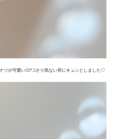
ツが可愛い❁⃘*.ﾟさり気ない所にキュンとしました♡