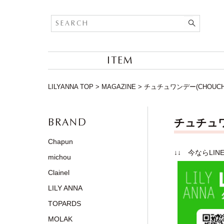
ITEM
LILYANNA TOP
>
MAGAZINE
>
チュチュワンデー(CHOUCHO
BRAND
チュチュワ
Chapun
↓↓ 今ならLI
michou
Clainel
LILY ANNA
TOPARDS
MOLAK