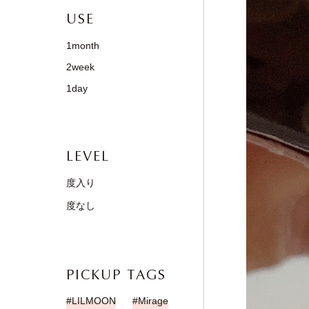
USE
1month
2week
1day
LEVEL
度入り
度なし
PICKUP TAGS
LILMOON
Mirage