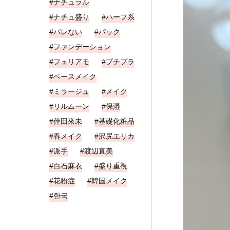
ナチュラル
ナチュ盛り
ハーフ系
バレない
パック
ファンデーション
フェリアモ
プチプラ
ベースメイク
ミラージュ
メイク
リルムーン
保湿
倖田來未
基礎化粧品
春メイク
沢尻エリカ
派手
渡辺直美
白石麻衣
盛り重視
花粉症
韓国メイク
한국