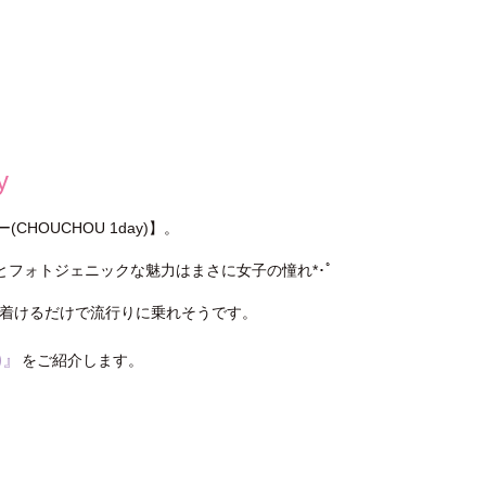
y
OUCHOU 1day)】。
感とフォトジェニックな魅力はまさに女子の憧れ*･ﾟ
】を着けるだけで流行りに乗れそうです。
)』
をご紹介します。