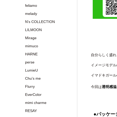
feliamo
melady
N's COLLECTION
LILMOON
Mirage
mimuco
HARNE
自分らしく盛れる
perse
イメージモデル
LumieU
イマドキガール
Chu's me
Flurry
今回は
透明感溢
EverColor
mimi charme
RESAY
●パッケー