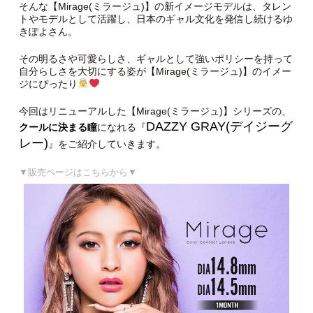
そんな【Mirage(ミラージュ)】の新イメージモデルは、タレン
トやモデルとして活躍し、日本のギャル文化を発信し続けるゆ
きぽよさん。
その明るさや可愛らしさ、ギャルとして強いポリシーを持って
自分らしさを大切にする姿が【Mirage(ミラージュ)】のイメー
ジにぴったり
今回はリニューアルした【Mirage(ミラージュ)】シリーズの、
DAZZY GRAY(デイジーグ
クールに決まる瞳
になれる『
レー)
』をご紹介していきます。
▼販売ページはこちらから▼