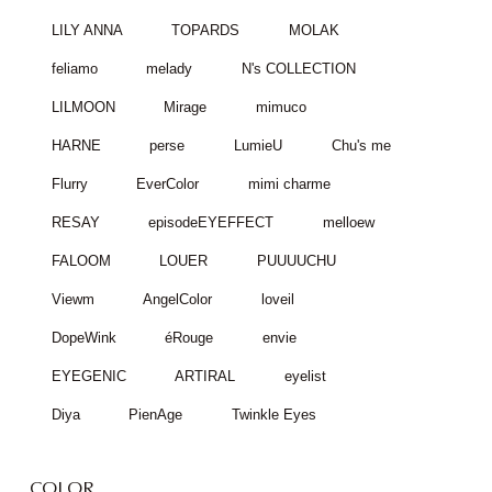
LILY ANNA
TOPARDS
MOLAK
feliamo
melady
N's COLLECTION
LILMOON
Mirage
mimuco
HARNE
perse
LumieU
Chu's me
Flurry
EverColor
mimi charme
RESAY
episodeEYEFFECT
melloew
FALOOM
LOUER
PUUUUCHU
Viewm
AngelColor
loveil
DopeWink
éRouge
envie
EYEGENIC
ARTIRAL
eyelist
Diya
PienAge
Twinkle Eyes
COLOR