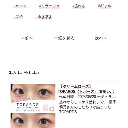
#Mirage
#ミラージュ
#盛れる
#ギャル
#フチ
#ゆきぽよ
＜前へ
一覧を見る
次へ＞
RELATED ARTICLES
【クリームローズ】
TOPARDS（トパーズ） 着用レポ
作成日時：2025/05/28 ナチュラル
盛れからしっかり盛れまで、 指原
莉乃さんのこだわりが詰まった
TOPARDS...