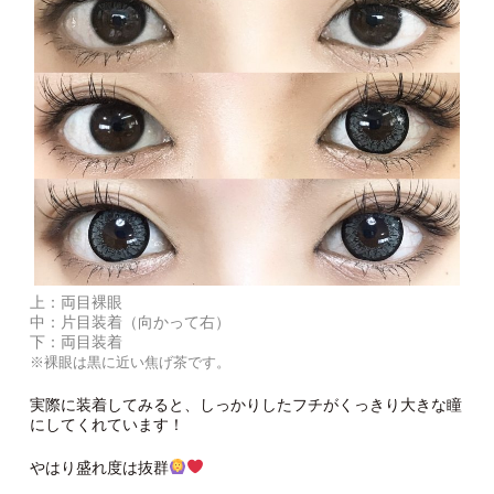
上：両目裸眼
中：片目装着（向かって右）
下：両目装着
※裸眼は黒に近い焦げ茶です。
実際に装着してみると、しっかりしたフチがくっきり大きな瞳
にしてくれています！
やはり盛れ度は抜群