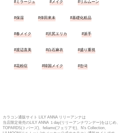
ミラージュ
メイク
リルムーン
保湿
倖田來未
基礎化粧品
春メイク
沢尻エリカ
派手
渡辺直美
白石麻衣
盛り重視
花粉症
韓国メイク
한국
カラコン通販サイト LILY ANNA リリーアンナは
当店限定発売のLILY ANNA １day(リリーアンナワンデー)をはじめ、
TOPARDS(トパーズ)、feliamo(フェリアモ)、N’s Collection、