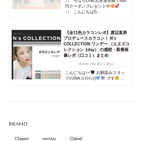
↓↓ 今ならLINEお友達登録で500
円クーポンプレゼント中
↓↓ こんにちはǴ...
【全11色カラコンレポ】渡辺直美
プロデュースカラコン！ N’s
COLLECTION ワンデー （エヌズコ
レクション 1day） の感想・装着画
像レポ（口コミ）まとめ
14.2mm
1day
度入り
度なし
こんにちは
お馴染みスタッ
フのINA
(이나)
です
...
BRAND
Chapun
michou
Clainel