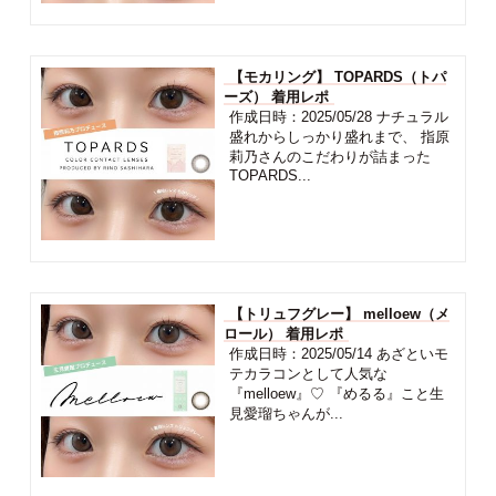
【モカリング】 TOPARDS（トパ
ーズ） 着用レポ
作成日時：2025/05/28 ナチュラル
盛れからしっかり盛れまで、 指原
莉乃さんのこだわりが詰まった
TOPARDS...
【トリュフグレー】 melloew（メ
ロール） 着用レポ
作成日時：2025/05/14 あざといモ
テカラコンとして人気な
『melloew』♡ 『めるる』こと生
見愛瑠ちゃんが...