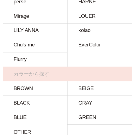
perse
HARNE
Mirage
LOUER
LILY ANNA
koiao
Chu's me
EverColor
Flurry
カラーから探す
BROWN
BEIGE
BLACK
GRAY
BLUE
GREEN
OTHER