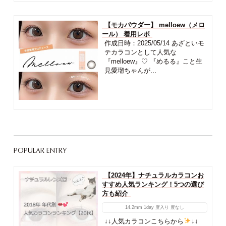
【モカパウダー】 melloew（メロ
ール） 着用レポ
作成日時：2025/05/14 あざといモ
テカラコンとして人気な
『melloew』♡ 『めるる』こと生
見愛瑠ちゃんが...
POPULAR ENTRY
【2024年】ナチュラルカラコンお
すすめ人気ランキング！5つの選び
方も紹介
14.2mm
1day
度入り
度なし
↓↓人気カラコンこちらから
↓↓