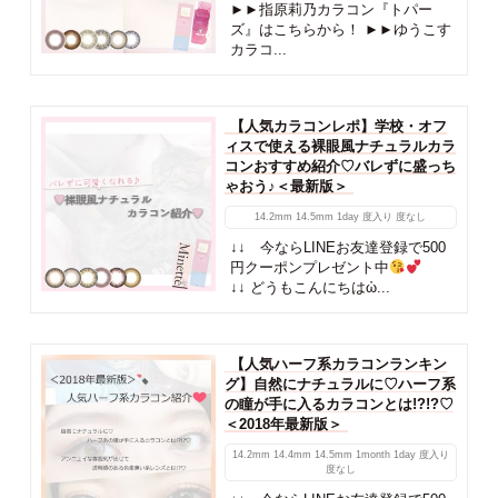
►►指原莉乃カラコン『トパー
ズ』はこちらから！ ►►ゆうこす
カラコ...
【人気カラコンレポ】学校・オフ
ィスで使える裸眼風ナチュラルカラ
コンおすすめ紹介♡バレずに盛っち
ゃおう♪＜最新版＞
14.2mm
14.5mm
1day
度入り
度なし
↓↓ 今ならLINEお友達登録で500
円クーポンプレゼント中
↓↓ どうもこんにちはὠ...
【人気ハーフ系カラコンランキン
グ】自然にナチュラルに♡ハーフ系
の瞳が手に入るカラコンとは!?!?♡
＜2018年最新版＞
14.2mm
14.4mm
14.5mm
1month
1day
度入り
度なし