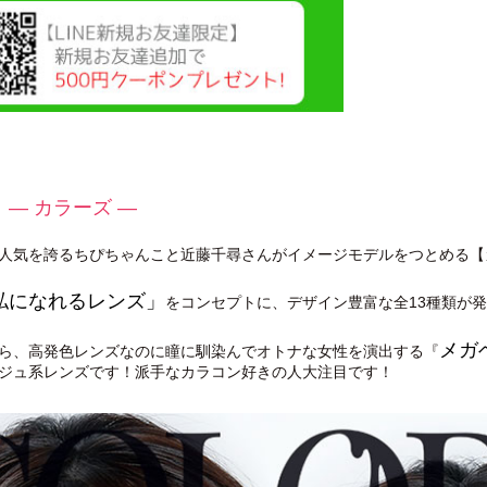
— カラーズ —
人気を誇るちぴちゃんこと近藤千尋さんがイメージモデルをつとめる【カラ
私になれるレンズ」
をコンセプトに、デザイン豊富な全13種類が
メガベ
ら、高発色レンズなのに瞳に馴染んでオトナな女性を演出する『
ジュ系レンズです！派手なカラコン好きの人大注目です！