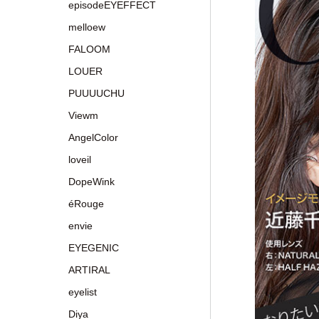
episodeEYEFFECT
melloew
FALOOM
LOUER
PUUUUCHU
Viewm
AngelColor
loveil
DopeWink
éRouge
envie
EYEGENIC
ARTIRAL
eyelist
Diya