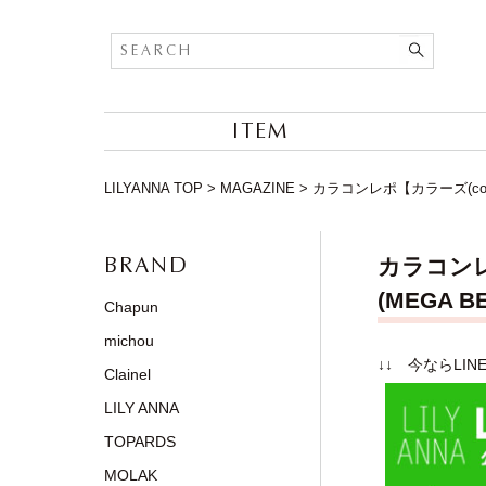
ITEM
LILYANNA TOP
>
MAGAZINE
>
カラコンレポ【カラーズ(co
BRAND
カラコンレ
(MEGA 
Chapun
michou
↓↓ 今ならLI
Clainel
LILY ANNA
TOPARDS
MOLAK