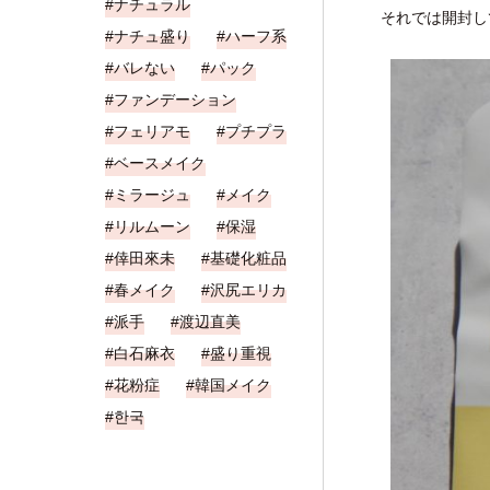
ナチュラル
それでは開封し
ナチュ盛り
ハーフ系
バレない
パック
ファンデーション
フェリアモ
プチプラ
ベースメイク
ミラージュ
メイク
リルムーン
保湿
倖田來未
基礎化粧品
春メイク
沢尻エリカ
派手
渡辺直美
白石麻衣
盛り重視
花粉症
韓国メイク
한국