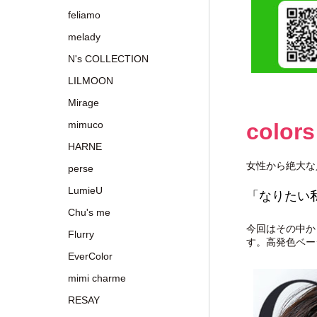
feliamo
melady
N's COLLECTION
LILMOON
Mirage
colors
mimuco
HARNE
女性から絶大な
perse
LumieU
「なりたい
Chu's me
今回はその中か
Flurry
す。高発色ベー
EverColor
mimi charme
RESAY