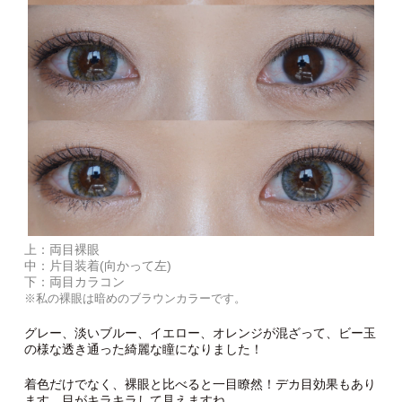
上：両目裸眼
中：片目装着(向かって左)
下：両目カラコン
※私の裸眼は暗めのブラウンカラーです。
グレー、淡いブルー、イエロー、オレンジが混ざって、ビー玉
の様な透き通った綺麗な瞳になりました！
着色だけでなく、裸眼と比べると一目瞭然！デカ目効果もあり
ます。目がキラキラして見えますね。