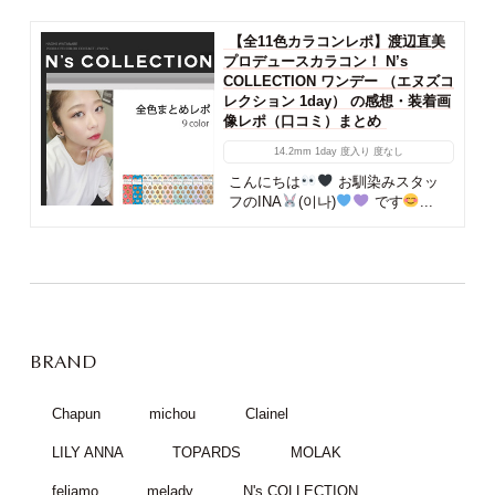
【全11色カラコンレポ】渡辺直美
プロデュースカラコン！ N’s
COLLECTION ワンデー （エヌズコ
レクション 1day） の感想・装着画
像レポ（口コミ）まとめ
14.2mm
1day
度入り
度なし
こんにちは
お馴染みスタッ
フのINA
(이나)
です
...
BRAND
Chapun
michou
Clainel
LILY ANNA
TOPARDS
MOLAK
feliamo
melady
N's COLLECTION