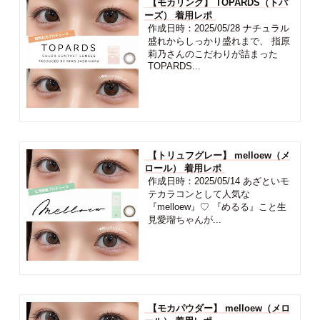
【モカリング】 TOPARDS（トパ
ーズ） 着用レポ
作成日時：2025/05/28 ナチュラル
盛れからしっかり盛れまで、 指原
莉乃さんのこだわりが詰まった
TOPARDS...
【トリュフグレー】 melloew（メ
ロール） 着用レポ
作成日時：2025/05/14 あざといモ
テカラコンとして人気な
『melloew』♡ 『めるる』こと生
見愛瑠ちゃんが...
【モカパウダー】 melloew（メロ