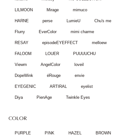
LILMOON
Mirage
mimuco
HARNE
perse
LumieU
Chu's me
Flurry
EverColor
mimi charme
RESAY
episodeEYEFFECT
melloew
FALOOM
LOUER
PUUUUCHU
Viewm
AngelColor
loveil
DopeWink
éRouge
envie
EYEGENIC
ARTIRAL
eyelist
Diya
PienAge
Twinkle Eyes
COLOR
PURPLE
PINK
HAZEL
BROWN