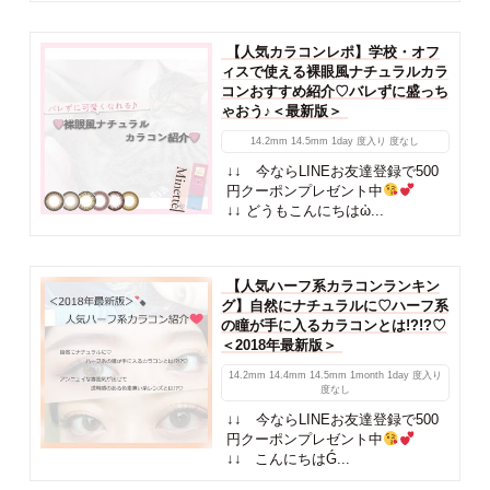
【人気カラコンレポ】学校・オフ
ィスで使える裸眼風ナチュラルカラ
コンおすすめ紹介♡バレずに盛っち
ゃおう♪＜最新版＞
14.2mm
14.5mm
1day
度入り
度なし
↓↓ 今ならLINEお友達登録で500
円クーポンプレゼント中
↓↓ どうもこんにちはὠ...
【人気ハーフ系カラコンランキン
グ】自然にナチュラルに♡ハーフ系
の瞳が手に入るカラコンとは!?!?♡
＜2018年最新版＞
14.2mm
14.4mm
14.5mm
1month
1day
度入り
度なし
↓↓ 今ならLINEお友達登録で500
円クーポンプレゼント中
↓↓ こんにちはǴ...