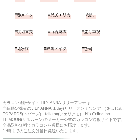
春メイク
沢尻エリカ
派手
渡辺直美
白石麻衣
盛り重視
花粉症
韓国メイク
한국
カラコン通販サイト LILY ANNA リリーアンナは
当店限定発売のLILY ANNA １day(リリーアンナワンデー)をはじめ、
TOPARDS(トパーズ)、feliamo(フェリアモ)、N’s Collection、
LILMOON(リルムーン)のメーカー公式のカラコン通販サイトです。
全品送料無料でカラコンを皆様にお届けします。
17時までのご注文は当日発送いたします。