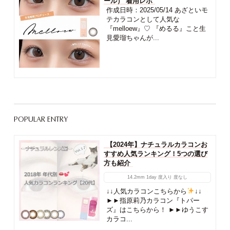
ール） 着用レポ
作成日時：2025/05/14 あざといモ
テカラコンとして人気な
『melloew』♡ 『めるる』こと生
見愛瑠ちゃんが...
POPULAR ENTRY
【2024年】ナチュラルカラコンお
すすめ人気ランキング！5つの選び
方も紹介
14.2mm
1day
度入り
度なし
↓↓人気カラコンこちらから
↓↓
►►指原莉乃カラコン『トパー
ズ』はこちらから！ ►►ゆうこす
カラコ...