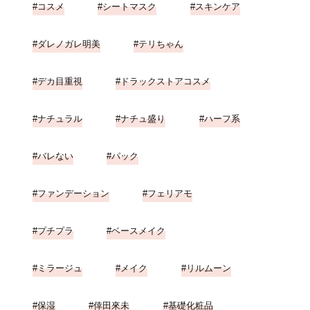
コスメ
シートマスク
スキンケア
ダレノガレ明美
テリちゃん
デカ目重視
ドラックストアコスメ
ナチュラル
ナチュ盛り
ハーフ系
バレない
パック
ファンデーション
フェリアモ
プチプラ
ベースメイク
ミラージュ
メイク
リルムーン
保湿
倖田來未
基礎化粧品