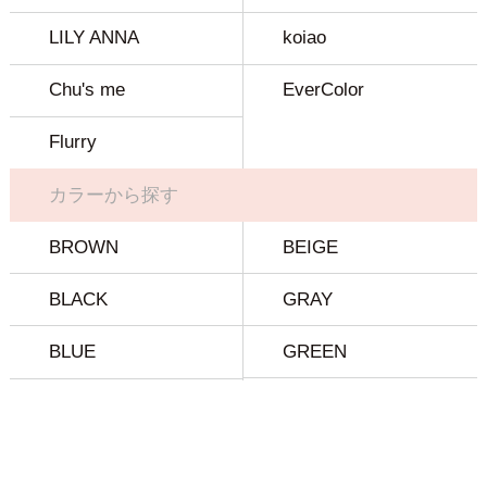
LILY ANNA
koiao
Chu's me
EverColor
Flurry
カラーから探す
BROWN
BEIGE
BLACK
GRAY
BLUE
GREEN
OTHER
特集を見る