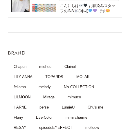
こんにちは
お馴染みスタッ
フのINA
(이나)
です
...
BRAND
Chapun
michou
Clainel
LILY ANNA
TOPARDS
MOLAK
feliamo
melady
N's COLLECTION
LILMOON
Mirage
mimuco
HARNE
perse
LumieU
Chu's me
Flurry
EverColor
mimi charme
RESAY
episodeEYEFFECT
melloew