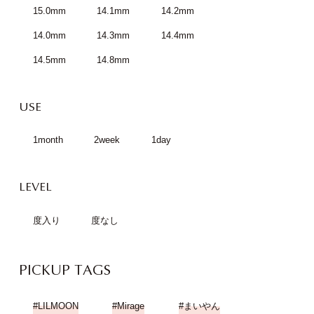
15.0mm
14.1mm
14.2mm
14.0mm
14.3mm
14.4mm
14.5mm
14.8mm
USE
1month
2week
1day
LEVEL
度入り
度なし
PICKUP TAGS
LILMOON
Mirage
まいやん