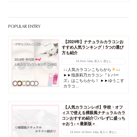
POPULAR ENTRY
【2024年】ナチュラルカラコンお
すすめ人気ランキング！5つの選び
方も紹介
14.2mm
1day
度入り
度なし
↓↓人気カラコンこちらから
↓↓
►►指原莉乃カラコン『トパー
ズ』はこちらから！ ►►ゆうこす
カラコ...
【人気カラコンレポ】学校・オフ
ィスで使える裸眼風ナチュラルカラ
コンおすすめ紹介♡バレずに盛っち
ゃおう♪＜最新版＞
14.2mm
14.5mm
1day
度入り
度なし