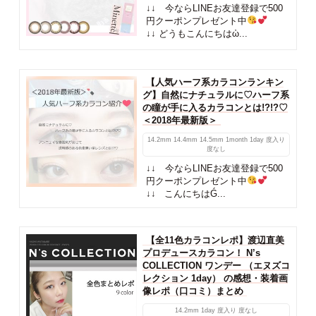
↓↓ 今ならLINEお友達登録で500
円クーポンプレゼント中
↓↓ どうもこんにちはὠ...
【人気ハーフ系カラコンランキン
グ】自然にナチュラルに♡ハーフ系
の瞳が手に入るカラコンとは!?!?♡
＜2018年最新版＞
14.2mm
14.4mm
14.5mm
1month
1day
度入り
度なし
↓↓ 今ならLINEお友達登録で500
円クーポンプレゼント中
↓↓ こんにちはǴ...
【全11色カラコンレポ】渡辺直美
プロデュースカラコン！ N’s
COLLECTION ワンデー （エヌズコ
レクション 1day） の感想・装着画
像レポ（口コミ）まとめ
14.2mm
1day
度入り
度なし