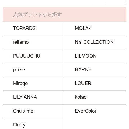
人気ブランドから探す
TOPARDS
MOLAK
feliamo
N's COLLECTION
PUUUUCHU
LILMOON
perse
HARNE
Mirage
LOUER
LILY ANNA
koiao
Chu's me
EverColor
Flurry