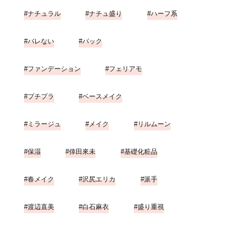
ナチュラル
ナチュ盛り
ハーフ系
バレない
パック
ファンデーション
フェリアモ
プチプラ
ベースメイク
ミラージュ
メイク
リルムーン
保湿
倖田來未
基礎化粧品
春メイク
沢尻エリカ
派手
渡辺直美
白石麻衣
盛り重視