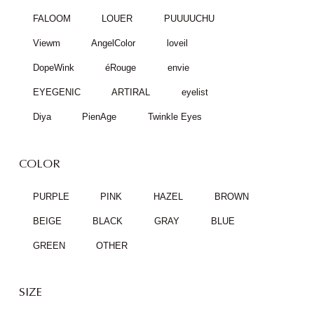
FALOOM
LOUER
PUUUUCHU
Viewm
AngelColor
loveil
DopeWink
éRouge
envie
EYEGENIC
ARTIRAL
eyelist
Diya
PienAge
Twinkle Eyes
COLOR
PURPLE
PINK
HAZEL
BROWN
BEIGE
BLACK
GRAY
BLUE
GREEN
OTHER
SIZE