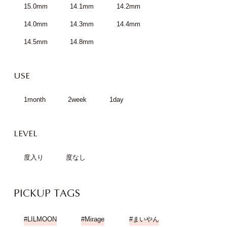
15.0mm
14.1mm
14.2mm
14.0mm
14.3mm
14.4mm
14.5mm
14.8mm
USE
1month
2week
1day
LEVEL
度入り
度なし
PICKUP TAGS
LILMOON
Mirage
まいやん