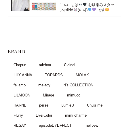
こんにちは
お馴染みスタッ
フのINA
(이나)
です
...
BRAND
Chapun
michou
Clainel
LILY ANNA
TOPARDS
MOLAK
feliamo
melady
N's COLLECTION
LILMOON
Mirage
mimuco
HARNE
perse
LumieU
Chu's me
Flurry
EverColor
mimi charme
RESAY
episodeEYEFFECT
melloew