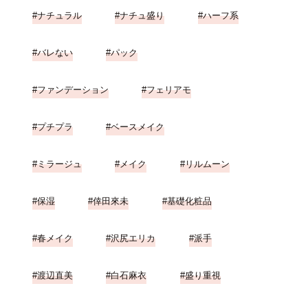
ナチュラル
ナチュ盛り
ハーフ系
バレない
パック
ファンデーション
フェリアモ
プチプラ
ベースメイク
ミラージュ
メイク
リルムーン
保湿
倖田來未
基礎化粧品
春メイク
沢尻エリカ
派手
渡辺直美
白石麻衣
盛り重視