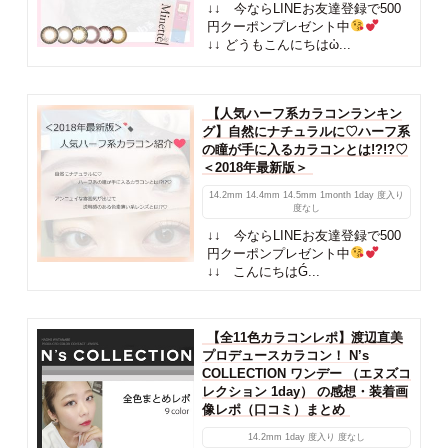
↓↓ 今ならLINEお友達登録で500
円クーポンプレゼント中
↓↓ どうもこんにちはὠ...
【人気ハーフ系カラコンランキン
グ】自然にナチュラルに♡ハーフ系
の瞳が手に入るカラコンとは!?!?♡
＜2018年最新版＞
14.2mm
14.4mm
14.5mm
1month
1day
度入り
度なし
↓↓ 今ならLINEお友達登録で500
円クーポンプレゼント中
↓↓ こんにちはǴ...
【全11色カラコンレポ】渡辺直美
プロデュースカラコン！ N’s
COLLECTION ワンデー （エヌズコ
レクション 1day） の感想・装着画
像レポ（口コミ）まとめ
14.2mm
1day
度入り
度なし