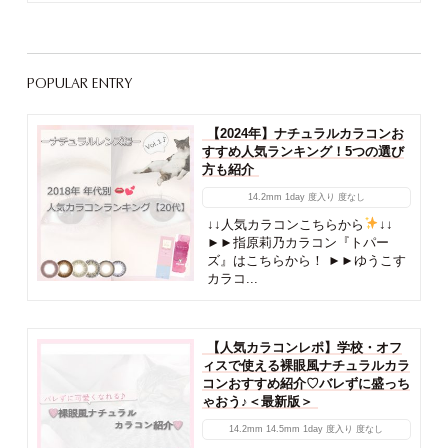
POPULAR ENTRY
【2024年】ナチュラルカラコンお
すすめ人気ランキング！5つの選び
方も紹介
14.2mm
1day
度入り
度なし
↓↓人気カラコンこちらから
↓↓
►►指原莉乃カラコン『トパー
ズ』はこちらから！ ►►ゆうこす
カラコ...
【人気カラコンレポ】学校・オフ
ィスで使える裸眼風ナチュラルカラ
コンおすすめ紹介♡バレずに盛っち
ゃおう♪＜最新版＞
14.2mm
14.5mm
1day
度入り
度なし