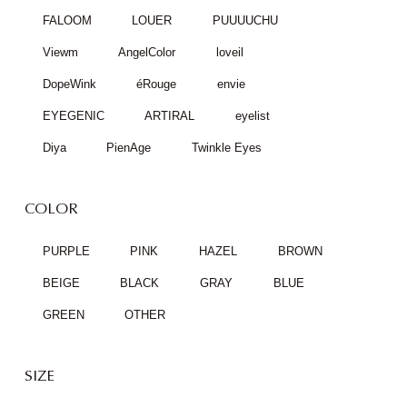
FALOOM
LOUER
PUUUUCHU
Viewm
AngelColor
loveil
DopeWink
éRouge
envie
EYEGENIC
ARTIRAL
eyelist
Diya
PienAge
Twinkle Eyes
COLOR
PURPLE
PINK
HAZEL
BROWN
BEIGE
BLACK
GRAY
BLUE
GREEN
OTHER
SIZE