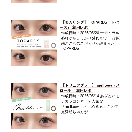
【モカリング】 TOPARDS（トパ
ーズ） 着用レポ
作成日時：2025/05/28 ナチュラル
盛れからしっかり盛れまで、 指原
莉乃さんのこだわりが詰まった
TOPARDS...
【トリュフグレー】 melloew（メ
ロール） 着用レポ
作成日時：2025/05/14 あざといモ
テカラコンとして人気な
『melloew』♡ 『めるる』こと生
見愛瑠ちゃんが...