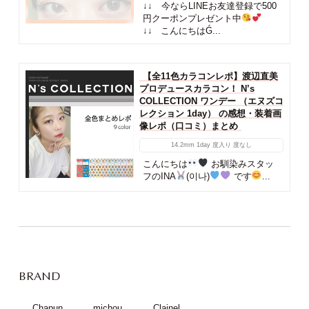
↓↓ 今ならLINEお友達登録で500
円クーポンプレゼント中
↓↓ こんにちはǴ...
【全11色カラコンレポ】渡辺直美
プロデュースカラコン！ N’s
COLLECTION ワンデー （エヌズコ
レクション 1day） の感想・装着画
像レポ（口コミ）まとめ
14.2mm
1day
度入り
度なし
こんにちは
お馴染みスタッ
フのINA
(이나)
です
...
BRAND
Chapun
michou
Clainel