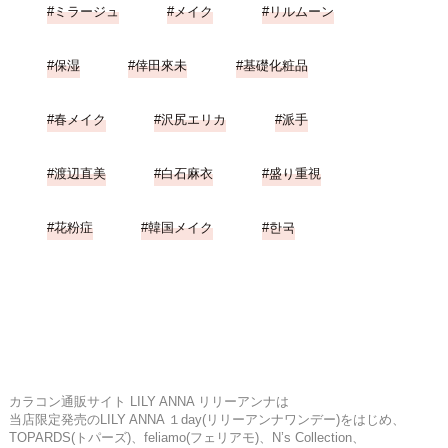
ミラージュ
メイク
リルムーン
保湿
倖田來未
基礎化粧品
春メイク
沢尻エリカ
派手
渡辺直美
白石麻衣
盛り重視
花粉症
韓国メイク
한국
カラコン通販サイト LILY ANNA リリーアンナは
当店限定発売のLILY ANNA １day(リリーアンナワンデー)をはじめ、
TOPARDS(トパーズ)、feliamo(フェリアモ)、N’s Collection、