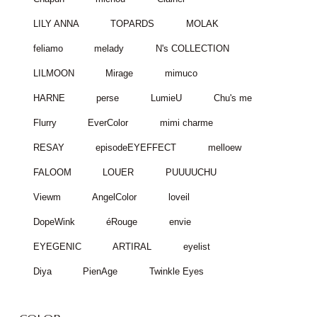
LILY ANNA
TOPARDS
MOLAK
feliamo
melady
N's COLLECTION
LILMOON
Mirage
mimuco
HARNE
perse
LumieU
Chu's me
Flurry
EverColor
mimi charme
RESAY
episodeEYEFFECT
melloew
FALOOM
LOUER
PUUUUCHU
Viewm
AngelColor
loveil
DopeWink
éRouge
envie
EYEGENIC
ARTIRAL
eyelist
Diya
PienAge
Twinkle Eyes