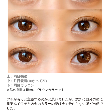
上：両目裸眼
中：片目装着(向かって左)
下：両目カラコン
※私の裸眼は暗めのブラウンカラーです
フチがもっと主張するのかと思いましたが、意外に自分の瞳に
馴染んでフチと内側のカラーの境は全く分からないほど自然で
した。