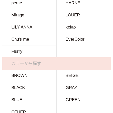
perse
HARNE
Mirage
LOUER
LILY ANNA
koiao
Chu's me
EverColor
Flurry
カラーから探す
BROWN
BEIGE
BLACK
GRAY
BLUE
GREEN
OTHER