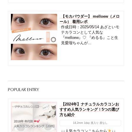
【モカパウダー】 melloew（メロ
ール） 着用レポ
作成日時：2025/05/14 あざといモ
テカラコンとして人気な
『melloew』♡ 『めるる』こと生
見愛瑠ちゃんが...
POPULAR ENTRY
【2024年】ナチュラルカラコンお
すすめ人気ランキング！5つの選び
方も紹介
14.2mm
1day
度入り
度なし
↓↓人気カラコンこちらから
↓↓