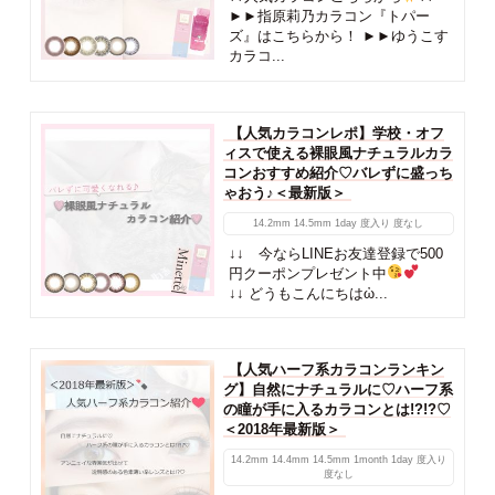
►►指原莉乃カラコン『トパー
ズ』はこちらから！ ►►ゆうこす
カラコ...
【人気カラコンレポ】学校・オフ
ィスで使える裸眼風ナチュラルカラ
コンおすすめ紹介♡バレずに盛っち
ゃおう♪＜最新版＞
14.2mm
14.5mm
1day
度入り
度なし
↓↓ 今ならLINEお友達登録で500
円クーポンプレゼント中
↓↓ どうもこんにちはὠ...
【人気ハーフ系カラコンランキン
グ】自然にナチュラルに♡ハーフ系
の瞳が手に入るカラコンとは!?!?♡
＜2018年最新版＞
14.2mm
14.4mm
14.5mm
1month
1day
度入り
度なし