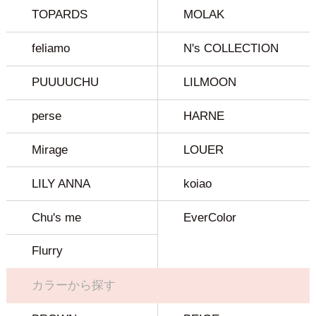
TOPARDS
MOLAK
feliamo
N's COLLECTION
PUUUUCHU
LILMOON
perse
HARNE
Mirage
LOUER
LILY ANNA
koiao
Chu's me
EverColor
Flurry
カラーから探す