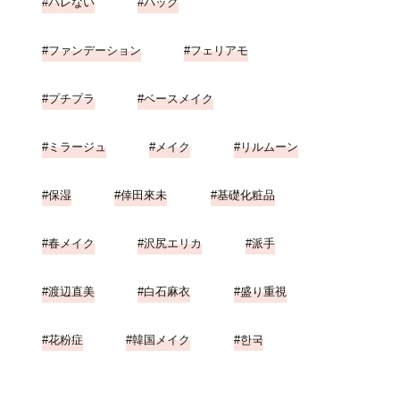
バレない
パック
ファンデーション
フェリアモ
プチプラ
ベースメイク
ミラージュ
メイク
リルムーン
保湿
倖田來未
基礎化粧品
春メイク
沢尻エリカ
派手
渡辺直美
白石麻衣
盛り重視
花粉症
韓国メイク
한국