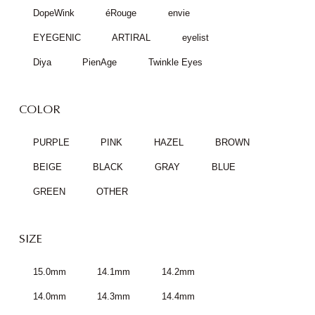
DopeWink
éRouge
envie
EYEGENIC
ARTIRAL
eyelist
Diya
PienAge
Twinkle Eyes
COLOR
PURPLE
PINK
HAZEL
BROWN
BEIGE
BLACK
GRAY
BLUE
GREEN
OTHER
SIZE
15.0mm
14.1mm
14.2mm
14.0mm
14.3mm
14.4mm