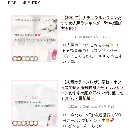
POPULAR ENTRY
【2024年】ナチュラルカラコンお
すすめ人気ランキング！5つの選び
方も紹介
14.2mm
1day
度入り
度なし
↓↓人気カラコンこちらから
↓↓
►►指原莉乃カラコン『トパー
ズ』はこちらから！ ►►ゆうこす
カラコ...
【人気カラコンレポ】学校・オフ
ィスで使える裸眼風ナチュラルカラ
コンおすすめ紹介♡バレずに盛っち
ゃおう♪＜最新版＞
14.2mm
14.5mm
1day
度入り
度なし
↓↓ 今ならLINEお友達登録で500
円クーポンプレゼント中
↓↓ どうもこんにちはὠ...