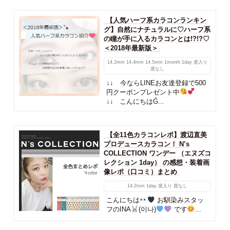
【人気ハーフ系カラコンランキン
グ】自然にナチュラルに♡ハーフ系
の瞳が手に入るカラコンとは!?!?♡
＜2018年最新版＞
14.2mm
14.4mm
14.5mm
1month
1day
度入り
度なし
↓↓ 今ならLINEお友達登録で500
円クーポンプレゼント中
↓↓ こんにちはǴ...
【全11色カラコンレポ】渡辺直美
プロデュースカラコン！ N’s
COLLECTION ワンデー （エヌズコ
レクション 1day） の感想・装着画
像レポ（口コミ）まとめ
14.2mm
1day
度入り
度なし
こんにちは
お馴染みスタッ
フのINA
(이나)
です
...