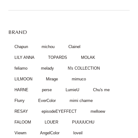
BRAND
Chapun
michou
Clainel
LILY ANNA
TOPARDS
MOLAK
feliamo
melady
N's COLLECTION
LILMOON
Mirage
mimuco
HARNE
perse
LumieU
Chu's me
Flurry
EverColor
mimi charme
RESAY
episodeEYEFFECT
melloew
FALOOM
LOUER
PUUUUCHU
Viewm
AngelColor
loveil