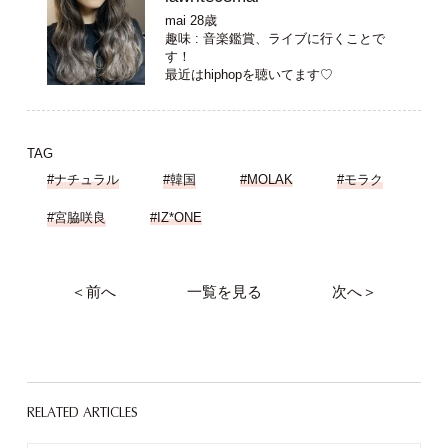
mai 28歳
趣味 : 音楽鑑賞、ライブに行くことで
す！
最近はhiphopを聴いてます♡
TAG
#ナチュラル
#韓国
#MOLAK
#モラク
#宮脇咲良
#IZ*ONE
＜前へ
一覧を見る
次へ＞
RELATED ARTICLES