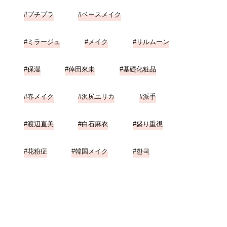
プチプラ
ベースメイク
ミラージュ
メイク
リルムーン
保湿
倖田來未
基礎化粧品
春メイク
沢尻エリカ
派手
渡辺直美
白石麻衣
盛り重視
花粉症
韓国メイク
한국