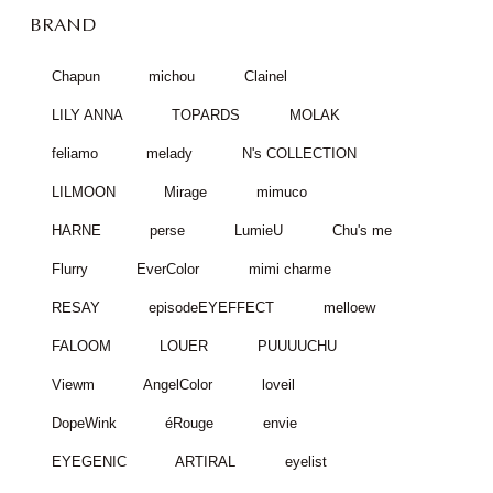
BRAND
Chapun
michou
Clainel
LILY ANNA
TOPARDS
MOLAK
feliamo
melady
N's COLLECTION
LILMOON
Mirage
mimuco
HARNE
perse
LumieU
Chu's me
Flurry
EverColor
mimi charme
RESAY
episodeEYEFFECT
melloew
FALOOM
LOUER
PUUUUCHU
Viewm
AngelColor
loveil
DopeWink
éRouge
envie
EYEGENIC
ARTIRAL
eyelist