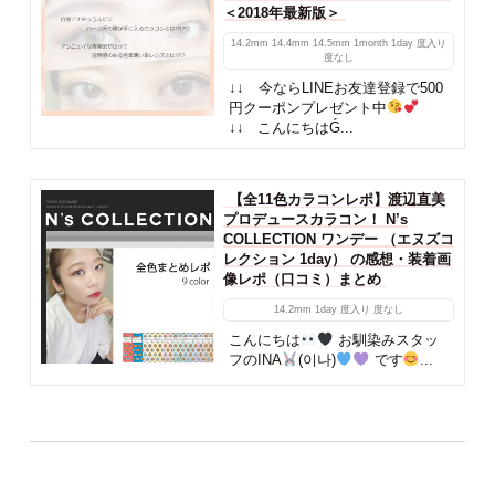
＜2018年最新版＞
14.2mm
14.4mm
14.5mm
1month
1day
度入り
度なし
↓↓ 今ならLINEお友達登録で500
円クーポンプレゼント中
↓↓ こんにちはǴ...
【全11色カラコンレポ】渡辺直美
プロデュースカラコン！ N’s
COLLECTION ワンデー （エヌズコ
レクション 1day） の感想・装着画
像レポ（口コミ）まとめ
14.2mm
1day
度入り
度なし
こんにちは
お馴染みスタッ
フのINA
(이나)
です
...