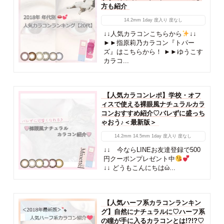
方も紹介
14.2mm
1day
度入り
度なし
↓↓人気カラコンこちらから
↓↓
►►指原莉乃カラコン『トパー
ズ』はこちらから！ ►►ゆうこす
カラコ...
【人気カラコンレポ】学校・オフ
ィスで使える裸眼風ナチュラルカラ
コンおすすめ紹介♡バレずに盛っち
ゃおう♪＜最新版＞
14.2mm
14.5mm
1day
度入り
度なし
↓↓ 今ならLINEお友達登録で500
円クーポンプレゼント中
↓↓ どうもこんにちはὠ...
【人気ハーフ系カラコンランキン
グ】自然にナチュラルに♡ハーフ系
の瞳が手に入るカラコンとは!?!?♡