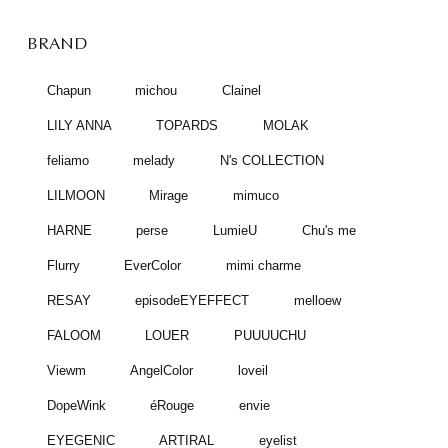
BRAND
Chapun
michou
Clainel
LILY ANNA
TOPARDS
MOLAK
feliamo
melady
N's COLLECTION
LILMOON
Mirage
mimuco
HARNE
perse
LumieU
Chu's me
Flurry
EverColor
mimi charme
RESAY
episodeEYEFFECT
melloew
FALOOM
LOUER
PUUUUCHU
Viewm
AngelColor
loveil
DopeWink
éRouge
envie
EYEGENIC
ARTIRAL
eyelist