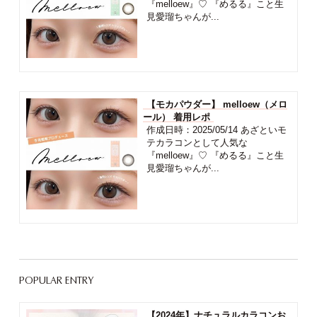
『melloew』♡ 『めるる』こと生
見愛瑠ちゃんが...
【モカパウダー】 melloew（メロ
ール） 着用レポ
作成日時：2025/05/14 あざといモ
テカラコンとして人気な
『melloew』♡ 『めるる』こと生
見愛瑠ちゃんが...
POPULAR ENTRY
【2024年】ナチュラルカラコンお