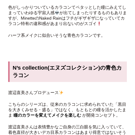
色がしっかりついているカラコンてペタッとした瞳にみえてし
まっていわゆる宇宙人感
が出てしまったりするものもありま
すが、MinetteのNaked Rainはフチがギザギザになっていてカ
ラコン特有の違和感があまり出ないのがスゴイ
ハーフ系メイクに似合いそうな青色カラコンです。
N’s collection(エヌズコレクション)の青色カ
ラコン
渡辺直美さんプロデュース
こちらのシリーズは、従来のカラコンに求められていた「黒目
を大きくみせる・盛る」ではなく、もともとの瞳を活かしたま
ま
瞳のカラーを変えてメイクを楽しむ
が開発コンセプト。
渡辺直美さんは表情豊かなご自身の三白眼を気に入っていて、
着色直径が大きいデカ目系カラコンはあまり得意ではないそう