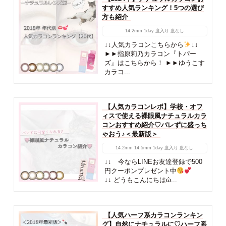
すすめ人気ランキング！5つの選び
方も紹介
14.2mm
1day
度入り
度なし
↓↓人気カラコンこちらから
↓↓
►►指原莉乃カラコン『トパー
ズ』はこちらから！ ►►ゆうこす
カラコ...
【人気カラコンレポ】学校・オフ
ィスで使える裸眼風ナチュラルカラ
コンおすすめ紹介♡バレずに盛っち
ゃおう♪＜最新版＞
14.2mm
14.5mm
1day
度入り
度なし
↓↓ 今ならLINEお友達登録で500
円クーポンプレゼント中
↓↓ どうもこんにちはὠ...
【人気ハーフ系カラコンランキン
グ】自然にナチュラルに♡ハーフ系