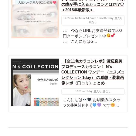
の瞳が手に入るカラコンとは!?!?♡
＜2018年最新版＞
14.2mm
14.4mm
14.5mm
1month
1day
度入り
度なし
↓↓ 今ならLINEお友達登録で500
円クーポンプレゼント中
↓↓ こんにちはǴ...
【全11色カラコンレポ】渡辺直美
プロデュースカラコン！ N’s
COLLECTION ワンデー （エヌズコ
レクション 1day） の感想・装着画
像レポ（口コミ）まとめ
14.2mm
1day
度入り
度なし
こんにちは
お馴染みスタッ
フのINA
(이나)
です
...