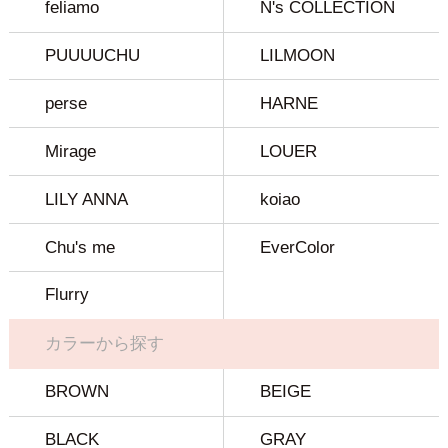
feliamo
N's COLLECTION
PUUUUCHU
LILMOON
perse
HARNE
Mirage
LOUER
LILY ANNA
koiao
Chu's me
EverColor
Flurry
カラーから探す
BROWN
BEIGE
BLACK
GRAY