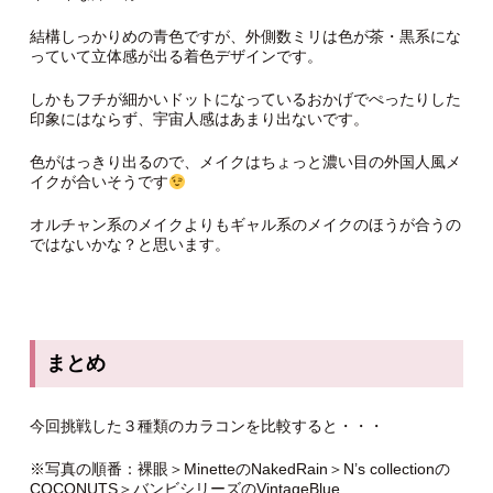
結構しっかりめの青色ですが、外側数ミリは色が茶・黒系にな
っていて立体感が出る着色デザインです。
しかもフチが細かいドットになっているおかげでぺったりした
印象にはならず、宇宙人感はあまり出ないです。
色がはっきり出るので、メイクはちょっと濃い目の外国人風メ
イクが合いそうです
オルチャン系のメイクよりもギャル系のメイクのほうが合うの
ではないかな？と思います。
まとめ
今回挑戦した３種類のカラコンを比較すると・・・
※写真の順番：裸眼＞MinetteのNakedRain＞N’s collectionの
COCONUTS＞バンビシリーズのVintageBlue