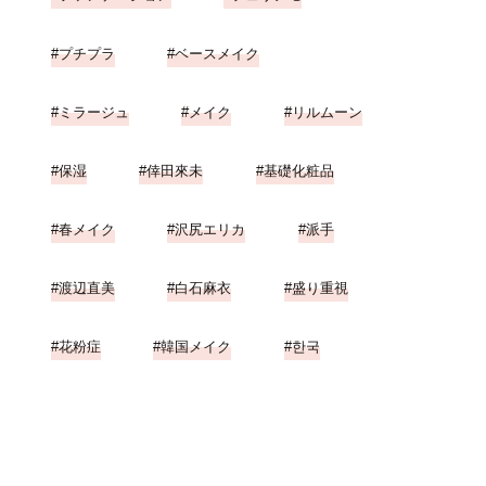
プチプラ
ベースメイク
ミラージュ
メイク
リルムーン
保湿
倖田來未
基礎化粧品
春メイク
沢尻エリカ
派手
渡辺直美
白石麻衣
盛り重視
花粉症
韓国メイク
한국