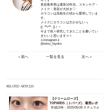
半です＊
美容業界歴は通算10年目。スキンケア・
メイク・美容が大好き♡
カラコンは高校生の頃から愛用していま
す。
メイクにカラコンは欠かせないっ
((..*⁰▿⁰*..))！！
今まで色々研究してきたことを書いてい
きたいと思います☆✧
⇓instagram⇓
@oimo_hiyoko
＜前へ
一覧を見る
次へ＞
RELATED ARTICLES
【クリームローズ】
TOPARDS（トパーズ） 着用レポ
作成日時：2025/05/28 ナチュラル