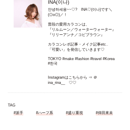
INA(이나)
안녕하세용~~♡? INA♡(이나)です＼
(◎o◎)／！
普段の愛用カラコンは、
『リルムーン／ウォーターウォーター』
『リリーアンナ／コピブラウン』
カラコンレポ記事・メイク記事etc..
「可愛い」を発信していきます♡
TOKYO #make #fashion #travel #Korea
#한국
Instagramはこちらから ⇒
＠
ina_rina__
♡♡
TAG
#派手
#ハーフ系
#盛り重視
#倖田來未