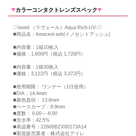
♥
♥
カラーコンタクトレンズスペック
♡loveil （ラヴェール）Aqua Rich-UV-♡
■
商品名：Innocent ash(イノセントアッシュ)
■
内容量：1箱10枚入
■
価格：1,600円（税込 1,728円）
■
内容量：1箱30枚入
■
価格：3,122円（税込 3,372円）
■
使用期限： ワンデー（1日使用）
■
DIA：14.4mm
■
着色直径： 13.8mm
■
ベースカーブ：8.9mm
■
度数： 0.00～-8.00
■
含水率：42.5%
■
承認番号：22600BZX00273A14
■
製造販売業者：株式会社アイレ