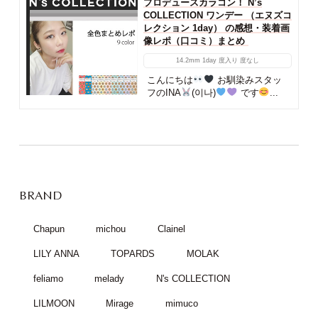
プロデュースカラコン！ N’s
COLLECTION ワンデー （エヌズコ
レクション 1day） の感想・装着画
像レポ（口コミ）まとめ
14.2mm
1day
度入り
度なし
こんにちは
お馴染みスタッ
フのINA
(이나)
です
...
BRAND
Chapun
michou
Clainel
LILY ANNA
TOPARDS
MOLAK
feliamo
melady
N's COLLECTION
LILMOON
Mirage
mimuco