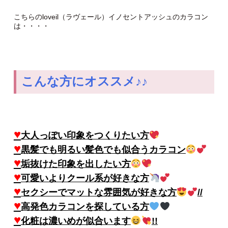
こちらのloveil（ラヴェール）イノセントアッシュのカラコン
は・・・・
こんな方にオススメ♪♪
♥
大人っぽい印象をつくりたい方
♥
黒髪でも明るい髪色でも似合うカラコン
♥
垢抜けた印象を出したい方
♥
可愛いよりクール系が好きな方
♥
セクシーでマットな雰囲気が好きな方
//
♥
高発色カラコンを探している方
♥
化粧は濃いめが似合います
!!