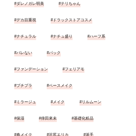
ダレノガレ明美
テリちゃん
デカ目重視
ドラックストアコスメ
ナチュラル
ナチュ盛り
ハーフ系
バレない
パック
ファンデーション
フェリアモ
プチプラ
ベースメイク
ミラージュ
メイク
リルムーン
保湿
倖田來未
基礎化粧品
春メイク
沢尻エリカ
派手