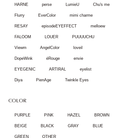
HARNE
perse
LumieU
Chu's me
Flurry
EverColor
mimi charme
RESAY
episodeEYEFFECT
melloew
FALOOM
LOUER
PUUUUCHU
Viewm
AngelColor
loveil
DopeWink
éRouge
envie
EYEGENIC
ARTIRAL
eyelist
Diya
PienAge
Twinkle Eyes
COLOR
PURPLE
PINK
HAZEL
BROWN
BEIGE
BLACK
GRAY
BLUE
GREEN
OTHER