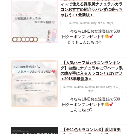
ィスで使える裸眼風ナチュラルカラ
コンおすすめ紹介♡バレずに盛っち
ゃおう♪＜最新版＞
14.2mm
14.5mm
1day
度入り
度なし
↓↓ 今ならLINEお友達登録で500
円クーポンプレゼント中
↓↓ どうもこんにちはὠ...
【人気ハーフ系カラコンランキン
グ】自然にナチュラルに♡ハーフ系
の瞳が手に入るカラコンとは!?!?♡
＜2018年最新版＞
14.2mm
14.4mm
14.5mm
1month
1day
度入り
度なし
↓↓ 今ならLINEお友達登録で500
円クーポンプレゼント中
↓↓ こんにちはǴ...
【全11色カラコンレポ】渡辺直美