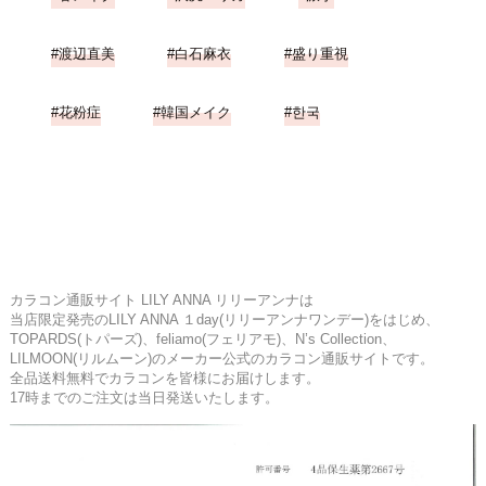
渡辺直美
白石麻衣
盛り重視
花粉症
韓国メイク
한국
カラコン通販サイト LILY ANNA リリーアンナは
当店限定発売のLILY ANNA １day(リリーアンナワンデー)をはじめ、
TOPARDS(トパーズ)、feliamo(フェリアモ)、N’s Collection、
LILMOON(リルムーン)のメーカー公式のカラコン通販サイトです。
全品送料無料でカラコンを皆様にお届けします。
17時までのご注文は当日発送いたします。