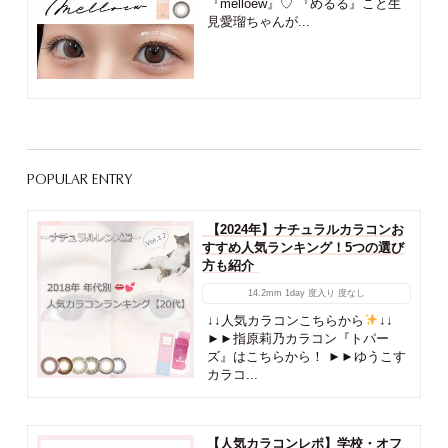
『melloew』♡ 『めるる』こと生
見愛瑠ちゃんが...
POPULAR ENTRY
【2024年】ナチュラルカラコンお
すすめ人気ランキング！5つの選び
方も紹介
14.2mm
1day
度入り
度なし
↓↓人気カラコンこちらから
↓↓
►►指原莉乃カラコン『トパー
ズ』はこちらから！ ►►ゆうこす
カラコ...
【人気カラコンレポ】学校・オフ