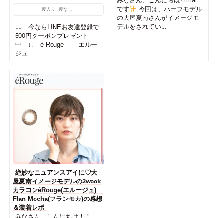
みなさん、こんにちは♡mai
です
今回は、ハーフモデル
度入り
度なし
の大屋夏南さんがイメージモ
デルをされてい...
↓↓ 今ならLINEお友達登録で
500円クーポンプレゼント
中 ↓↓ é Rouge — エルー
ジュ —...
絶妙なニュアンスアイに♡大
屋夏南イメージモデルの2week
カラコンéRouge(エルージュ)
Flan Mocha(フランモカ)の感想
＆装着レポ
みなさん、こんにちは！！