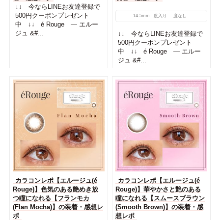
↓↓ 今ならLINEお友達登録で
500円クーポンプレゼント
14.5mm
度入り
度なし
中 ↓↓ é Rouge — エルー
ジュ &#...
↓↓ 今ならLINEお友達登録で
500円クーポンプレゼント
中 ↓↓ é Rouge — エルー
ジュ &#...
カラコンレポ【エルージュ(é
カラコンレポ【エルージュ(é
Rouge)】色気のある艶めき放
Rouge)】華やかさと艶のある
つ瞳になれる【フランモカ
瞳になれる【スムースブラウン
(Flan Mocha)】の装着・感想レ
(Smooth Brown)】の装着・感
ポ
想レポ