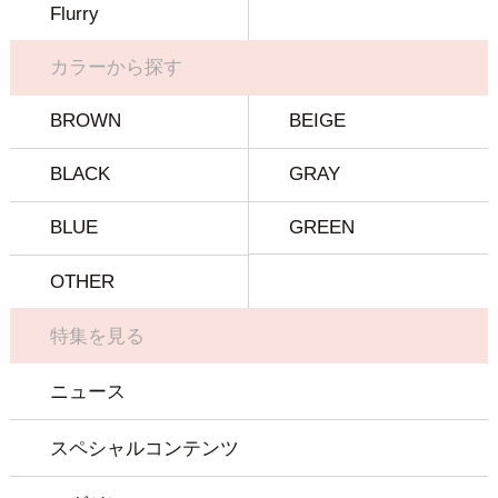
Flurry
カラーから探す
BROWN
BEIGE
BLACK
GRAY
BLUE
GREEN
OTHER
特集を見る
ニュース
スペシャルコンテンツ