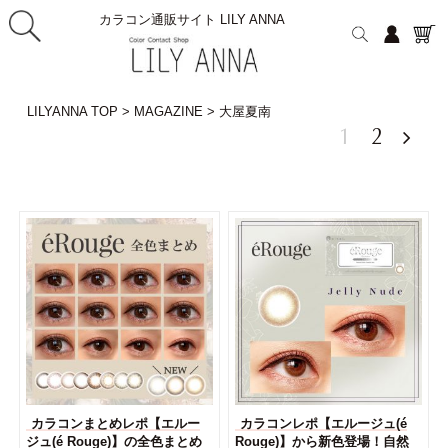
カラコン通販サイト LILY ANNA
LILYANNA TOP
>
MAGAZINE
>
大屋夏南
1
2

カラコンまとめレポ【エルー
カラコンレポ【エルージュ(é
ジュ(é Rouge)】の全色まとめ
Rouge)】から新色登場！自然