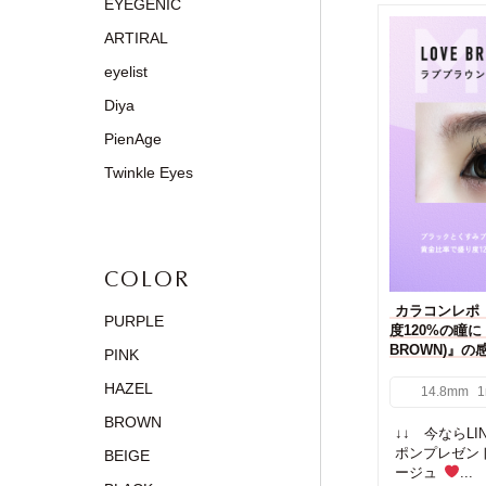
EYEGENIC
ARTIRAL
eyelist
Diya
PienAge
Twinkle Eyes
COLOR
カラコンレポ【
PURPLE
度120%の瞳に
BROWN)』
PINK
HAZEL
14.8mm
1
BROWN
↓↓ 今ならL
ポンプレゼン
BEIGE
ージュ
...