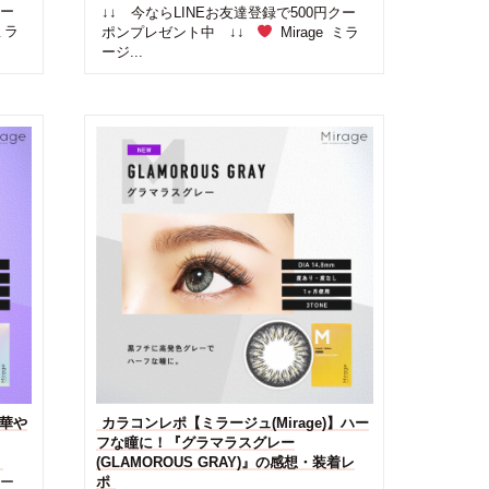
クー
↓↓ 今ならLINEお友達登録で500円クー
ミラ
ポンプレゼント中 ↓↓
Mirage ミラ
ージ...
】華や
カラコンレポ【ミラージュ(Mirage)】ハー
フな瞳に！『グラマラスグレー
(GLAMOROUS GRAY)』の感想・装着レ
クー
ポ