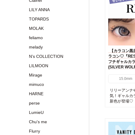
Clainel
LILY ANNA
TOPARDS
MOLAK
feliamo
melady
【カラコン黒
N's COLLECTION
ラコン♡『RES
フチギャルカ
LILMOON
(SILVER WO
Mirage
15.0mm
mimuco
リリーアンナ
HARNE
気！ギャルカラ
新色が登場♡ 
perse
LumieU
Chu's me
Flurry