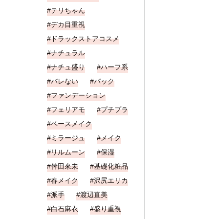
テリちゃん
デカ目重視
ドラックストアコスメ
ナチュラル
ナチュ盛り
ハーフ系
バレない
パック
ファンデーション
フェリアモ
プチプラ
ベースメイク
ミラージュ
メイク
リルムーン
保湿
倖田來未
基礎化粧品
春メイク
沢尻エリカ
派手
渡辺直美
白石麻衣
盛り重視