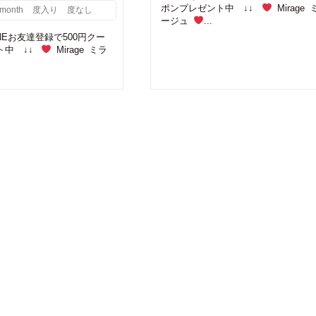
ポンプレゼント中 ↓↓
Mirage 
month
度入り
度なし
ージュ
...
INEお友達登録で500円クー
ト中 ↓↓
Mirage ミラ