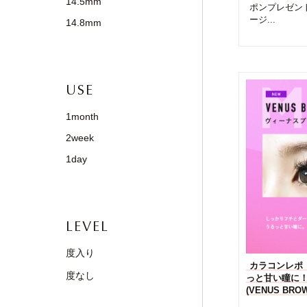
14.5mm
ポンプレゼン
ージ...
14.8mm
USE
1month
2week
1day
LEVEL
度入り
カラコンレポ【
度なし
っと甘い瞳に
(VENUS B