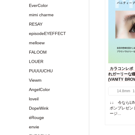
EverColor
mimi charme
RESAY
episodeEYEFFECT
melloew
FALOOM
LOUER
カラコンレポ【
PUUUUCHU
れガーリーな
(VANITY B
Viewm
AngelColor
14.8mm
1
loveil
↓↓ 今ならL
DopeWink
ポンプレゼン
ージ...
éRouge
envie