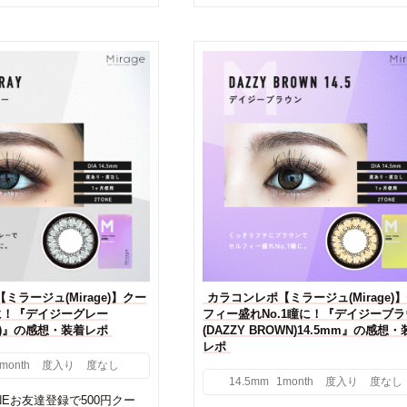
ミラージュ(Mirage)】クー
カラコンレポ【ミラージュ(Mirage)
に！『デイジーグレー
フィー盛れNo.1瞳に！『デイジーブ
AY)』の感想・装着レポ
(DAZZY BROWN)14.5mm』の感想
レポ
month
度入り
度なし
14.5mm
1month
度入り
度なし
INEお友達登録で500円クー