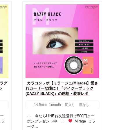
】ラグ
カラコンレポ【ミラージュ(Mirage)】愛さ
ン
れガーリーな瞳に！『デイジーブラック
(DAZZY BLACK)』の感想・装着レポ
14.5mm
1month
度入り
度なし
クー
↓↓ 今ならLINEお友達登録で500円クー
ミラ
ポンプレゼント中 ↓↓
Mirage ミラ
ージ...