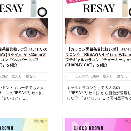
目茶目比較レポ】せいせいカ
【カラコン黒目茶目比較レポ】せい
AY(リセイ)』から15mm太
ラコン♡『RESAY(リセイ)』から15m
ラコン『シルバーウルフ
フチギャルカラコン『チャーミーキャ
LF)』を紹介
(CHARMY CAT)』を紹介
1day
度入り
度なし
15.0mm
1day
度入り
度なし
やドン・キホーテでも大人
ギャルカラコンとして大人気の
コンのRESAY(リセイ)に
『RESAY(リセイ)』から新色が登場
『せいせい』こ...
した♡ 『せいせい』こと田向星華ちゃ.