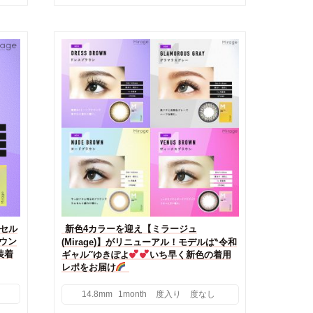
】セル
新色4カラーを迎え【ミラージュ
ラウン
(Mirage)】がリニューアル！モデルは‶令和
・装着
ギャル″ゆきぽよ
いち早く新色の着用
レポをお届け
14.8mm
1month
度入り
度なし