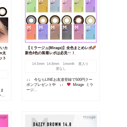
せいカ
【ミラージュ(Mirage)】全色まとめレポ
m太
新色4色の装着レポは必見
！
ット
14.5mm
14.8mm
1month
度入り
度なし
↓↓ 今ならLINEお友達登録で500円クー
ポンプレゼント中 ↓↓
Mirage ミラ
ージ...
しま
..