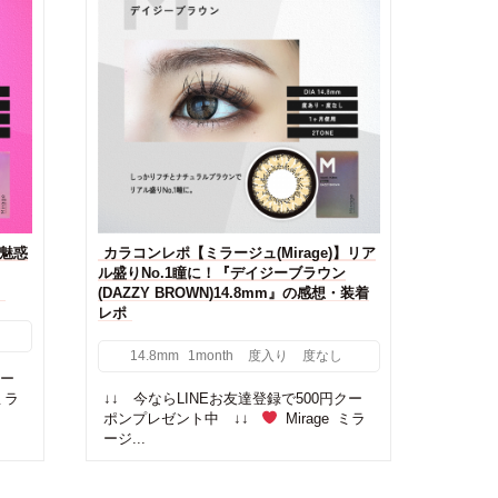
】魅惑
カラコンレポ【ミラージュ(Mirage)】リア
ル盛りNo.1瞳に！『デイジーブラウン
(DAZZY BROWN)14.8mm』の感想・装着
レポ
14.8mm
1month
度入り
度なし
クー
ミラ
↓↓ 今ならLINEお友達登録で500円クー
ポンプレゼント中 ↓↓
Mirage ミラ
ージ...