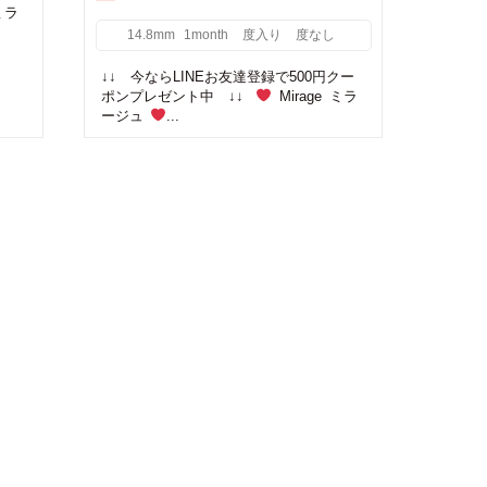
ミラ
14.8mm
1month
度入り
度なし
↓↓ 今ならLINEお友達登録で500円クー
ポンプレゼント中 ↓↓
Mirage ミラ
ージュ
...