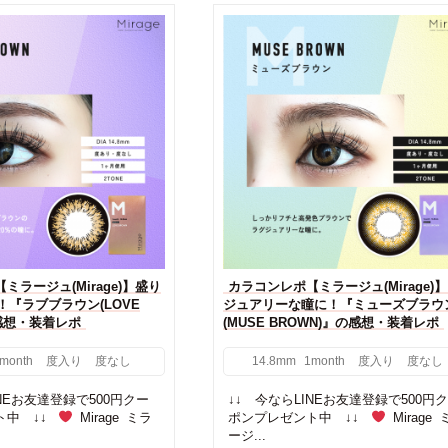
ミラージュ(Mirage)】盛り
カラコンレポ【ミラージュ(Mirage)
！『ラブブラウン(LOVE
ジュアリーな瞳に！『ミューズブラウ
の感想・装着レポ
(MUSE BROWN)』の感想・装着レポ
month
度入り
度なし
14.8mm
1month
度入り
度なし
INEお友達登録で500円クー
↓↓ 今ならLINEお友達登録で500円
ト中 ↓↓
Mirage ミラ
ポンプレゼント中 ↓↓
Mirage 
ージ...