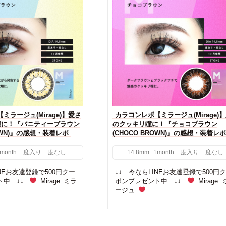
ミラージュ(Mirage)】愛さ
カラコンレポ【ミラージュ(Mirage)
瞳に！『バニティーブラウン
のクッキリ瞳に！『チョコブラウン
ROWN)』の感想・装着レポ
(CHOCO BROWN)』の感想・装着レポ
month
度入り
度なし
14.8mm
1month
度入り
度なし
INEお友達登録で500円クー
↓↓ 今ならLINEお友達登録で500円
ト中 ↓↓
Mirage ミラ
ポンプレゼント中 ↓↓
Mirage 
ージュ
...