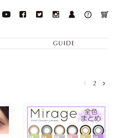
GUIDE
1
2
