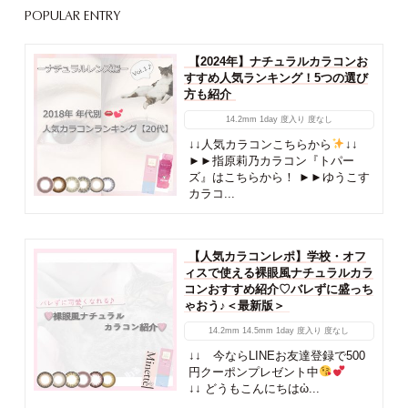
POPULAR ENTRY
【2024年】ナチュラルカラコンお
すすめ人気ランキング！5つの選び
方も紹介
14.2mm
1day
度入り
度なし
↓↓人気カラコンこちらから
↓↓
►►指原莉乃カラコン『トパー
ズ』はこちらから！ ►►ゆうこす
カラコ...
【人気カラコンレポ】学校・オフ
ィスで使える裸眼風ナチュラルカラ
コンおすすめ紹介♡バレずに盛っち
ゃおう♪＜最新版＞
14.2mm
14.5mm
1day
度入り
度なし
↓↓ 今ならLINEお友達登録で500
円クーポンプレゼント中
↓↓ どうもこんにちはὠ...