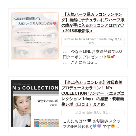
【人気ハーフ系カラコンランキン
グ】自然にナチュラルに♡ハーフ系
の瞳が手に入るカラコンとは!?!?♡
＜2018年最新版＞
14.2mm
14.4mm
14.5mm
1month
1day
度入り
度なし
↓↓ 今ならLINEお友達登録で500
円クーポンプレゼント中
↓↓ こんにちはǴ...
【全11色カラコンレポ】渡辺直美
プロデュースカラコン！ N’s
COLLECTION ワンデー （エヌズコ
レクション 1day） の感想・装着画
像レポ（口コミ）まとめ
14.2mm
1day
度入り
度なし
こんにちは
お馴染みスタッ
フのINA
(이나)
です
...