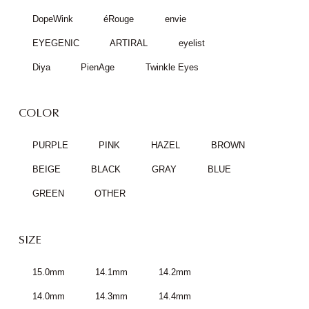
DopeWink
éRouge
envie
EYEGENIC
ARTIRAL
eyelist
Diya
PienAge
Twinkle Eyes
COLOR
PURPLE
PINK
HAZEL
BROWN
BEIGE
BLACK
GRAY
BLUE
GREEN
OTHER
SIZE
15.0mm
14.1mm
14.2mm
14.0mm
14.3mm
14.4mm