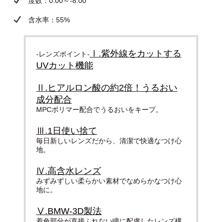
度数：0.00～-8.00
含水率：55%
Ⅰ.紫外線をカットする
-レンズポイント-
UVカット機能
Ⅱ.ヒアルロン酸の約2倍！うるおい
成分配合
MPCポリマー配合でうるおいをキープ。
Ⅲ.1日使い捨て
毎日新しいレンズだから、清潔で快適なつけ心
地。
Ⅳ.高含水レンズ
みずみずしい柔らかい素材でなめらかなつけ心
地に。
Ⅴ.BMW-3D製法
着色部分が直接ふれない瞳に配慮したレンズ構