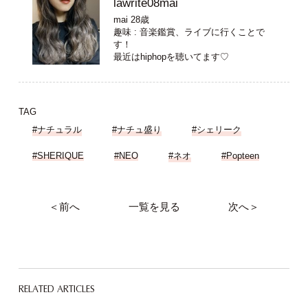
lawrite08mai
mai 28歳
趣味 : 音楽鑑賞、ライブに行くことで
す！
最近はhiphopを聴いてます♡
TAG
#ナチュラル
#ナチュ盛り
#シェリーク
#SHERIQUE
#NEO
#ネオ
#Popteen
＜前へ
一覧を見る
次へ＞
RELATED ARTICLES