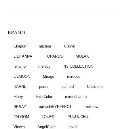
BRAND
Chapun
michou
Clainel
LILY ANNA
TOPARDS
MOLAK
feliamo
melady
N's COLLECTION
LILMOON
Mirage
mimuco
HARNE
perse
LumieU
Chu's me
Flurry
EverColor
mimi charme
RESAY
episodeEYEFFECT
melloew
FALOOM
LOUER
PUUUUCHU
Viewm
AngelColor
loveil