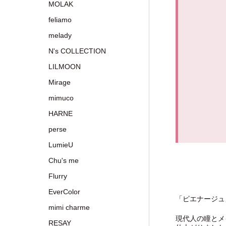
MOLAK
feliamo
melady
N's COLLECTION
LILMOON
Mirage
mimuco
HARNE
perse
LumieU
Chu's me
Flurry
EverColor
「ピエナージュ
mimi charme
現代人の瞳とメ
RESAY