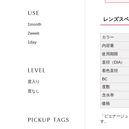
USE
レンズスペ
1month
2week
カラー
1day
内容量
使用期限
直径（DIA）
LEVEL
着色直径
BC
度入り
度数
度なし
含水率
価格
「ピエナージュ
PICKUP TAGS
す。