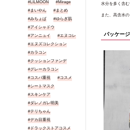
LILMOON
Mirage
水分を多く含む
まいやん
まとめ
また、高含水の
みちょぱ
ゆらぎ肌
アイシャドウ
パッケージ
アンニュイ
エヌコレ
エヌズコレクション
カラコン
クッションファンデ
グレーカラコン
コスパ重視
コスメ
シートマスク
スキンケア
ダレノガレ明美
テリちゃん
デカ目重視
ドラックストアコスメ