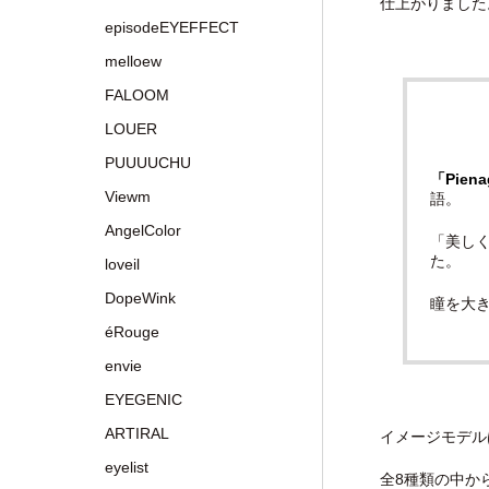
仕上がりました
episodeEYEFFECT
melloew
FALOOM
LOUER
PUUUUCHU
「Pien
Viewm
語。
AngelColor
「美し
た。
loveil
DopeWink
瞳を大
éRouge
envie
EYEGENIC
ARTIRAL
イメージモデル
eyelist
全8種類の中か