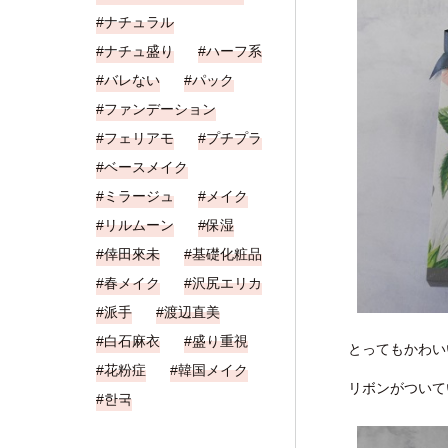
ナチュラル
ナチュ盛り
ハーフ系
バレない
パック
ファンデーション
フェリアモ
プチプラ
ベースメイク
ミラージュ
メイク
リルムーン
保湿
倖田來未
基礎化粧品
春メイク
沢尻エリカ
派手
渡辺直美
白石麻衣
盛り重視
とってもかわい
花粉症
韓国メイク
リボンがついて
한국