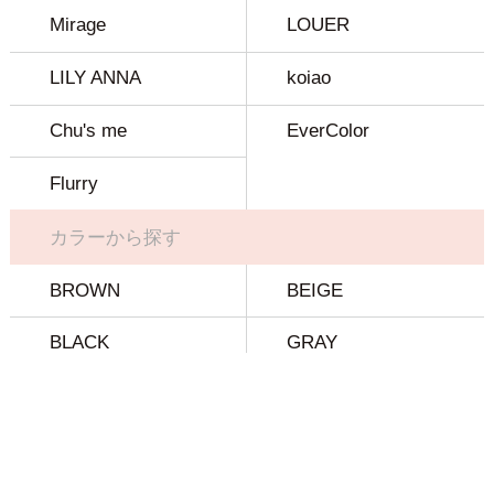
Mirage
LOUER
LILY ANNA
koiao
Chu's me
EverColor
Flurry
カラーから探す
BROWN
BEIGE
BLACK
GRAY
BLUE
GREEN
OTHER