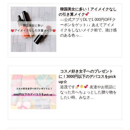
韓国美女に多い！アイメイクなし
の引き算メイク
↓↓公式アプリDLで1.000円OFFク
ーポンをゲット↓↓ あえてアイメ
イクをしないメイク術で、抜け感
のある色っ...
コスメ好き女子へのプレゼント
に！3000円以下のデパコスをpick
up☆
追茂です
友達やお世話に
なった方へちょっとした贈り物を
したい時、みなさ...