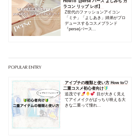
HowTo【perse パース よしみち カ
ラコン リップ レポ】
Z世代のファッションアイコン
「ミチ」「よしあき」姉弟がプロ
デュースするコスメブランド
『perse(パース...
POPULAR ENTRY
アイプチの種類と使い方 How to♡
二重コスメ初心者向け
追茂です
目が大きく見え
てアイメイクがばっちり映える大
きな二重って憧れ...