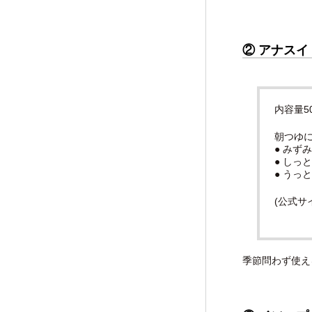
② アナスイ
内容量50
朝つゆ
● みず
● しっ
● うっ
(公式サ
季節問わず使え