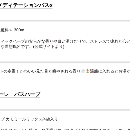
メディテーションバスα
化粧料＞
300mL
ティックハーブの安らかな香りや白い湯けむりで、ストレスで疲れた心
な瞑想風呂です。(公式サイトより)
トの定番！かわいい見た目と癒やされる香り
湯船に入れるとお湯
オーレ バスハーブ
ブ カモミールミックス/4袋入り