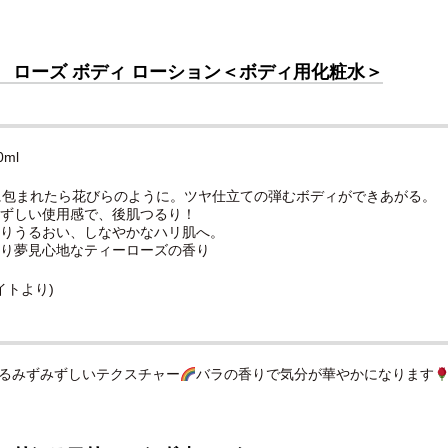
 ローズ ボディ ローション＜ボディ用化粧水＞
ml
に包まれたら花びらのように。ツヤ仕立ての弾むボディができあがる。
みずしい使用感で、後肌つるり！
とりうるおい、しなやかなハリ肌へ。
とり夢見心地なティーローズの香り
イトより)
るみずみずしいテクスチャー
バラの香りで気分が華やかになります