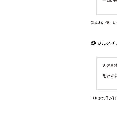
一日の疲
ほんわか優しい
③ ジルスチ
内容量25
思わず
THE女の子が