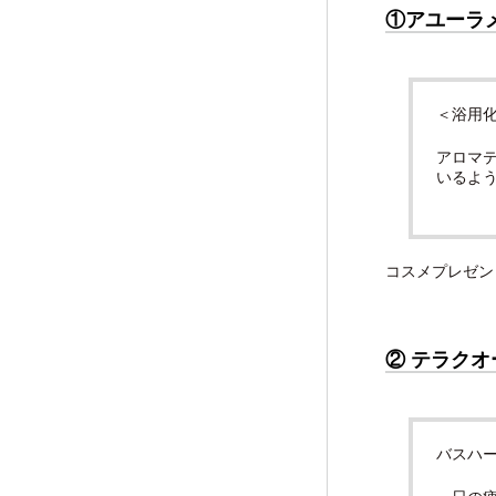
①アユーラ
＜浴用
アロマ
いるよう
コスメプレゼン
② テラク
バスハー