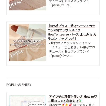
デュースするコスメブランド
『perse(パース...
抜け感プラス！透けベージュカラ
コン×旬ブラウンメイク
HowTo【perse パース よしみち カ
ラコン リップ レポ】
Z世代のファッションアイコン
「ミチ」「よしあき」姉弟がプロ
デュースするコスメブランド
『perse(パース...
POPULAR ENTRY
アイプチの種類と使い方 How to♡
二重コスメ初心者向け
追茂です
目が大きく見え