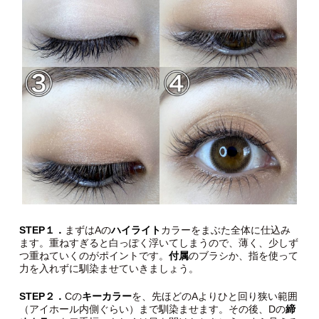
STEP
１．
まずはAの
ハイライト
カラーをまぶた全体に仕込み
ます。重ねすぎると白っぽく浮いてしまうので、薄く、少しず
つ重ねていくのがポイントです。
付属
のブラシか、指を使って
力を入れずに馴染ませていきましょう。
STEP２．
Cの
キーカラー
を、先ほどのAよりひと回り狭い範囲
（アイホール内側ぐらい）まで馴染ませます。その後、Dの
締