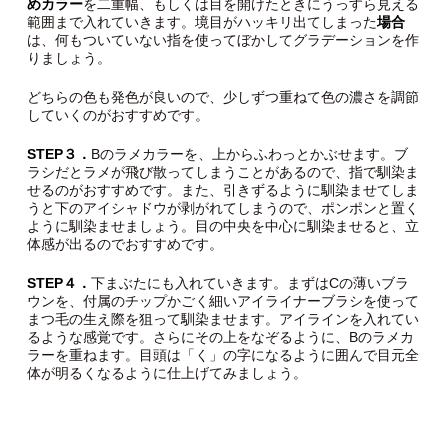
めカラー
を二重幅、もしくは目を開けたときにうっすら見える
範囲まで入れていきます。境目がハッキリ出てしまった
場合
は、何もついていない指を使ってぼかしてグラデーションを作
りましょう。
どちらの色も発色が良いので、少しずつ重ねて色の濃さを調節
していくのがおすすめです。
STEP３．
Bのラメカラーを、上からふわっとかぶせます。ブ
ラシだとラメが飛び散ってしまうことがあるので、指で馴染ま
せるのがおすすめです。また、引きずるように馴染ませてしま
うと下のアイシャドウが剥がれてしまうので、ポンポンと置く
ように馴染ませましょう。目の中央を中心に馴染ませると、立
体感が出るのでおすすめです。
STEP４．
下まぶたにも入れていきます。まずはCの薄いブラ
ウンを、付属のチップかごく細いアイライナーブラシを使って
まつ毛の生え際を狙って馴染ませます。アイラインを入れてい
るような感覚です。さらにその上をなぞるように、Bのラメカ
ラーを重ねます。目頭は「く」の字になるように囲んで目元全
体が明るくなるように仕上げてみましょう。