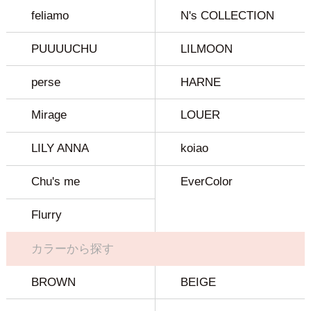
feliamo
N's COLLECTION
PUUUUCHU
LILMOON
perse
HARNE
Mirage
LOUER
LILY ANNA
koiao
Chu's me
EverColor
Flurry
カラーから探す
BROWN
BEIGE