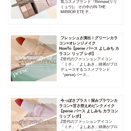
気コスメブランド『Ririmew(リリ
ミュウ)』 その中のIN THE
MIRROR ETE P...
フレッシュさ演出！グリーンカラ
コン×オレンジメイク
HowTo【perse パース よしみち カ
ラコン リップ レポ】
Z世代のファッションアイコン
「ミチ」「よしあき」姉弟がプロ
デュースするコスメブランド
『perse(パース...
今っぽさプラス！深みブラウンカ
ラコン×甘さ控えめピンクメイク
【perse パース よしみち カラコン
リップ レポ】
Z世代のファッションアイコン
「ミチ」「よしあき」姉弟がプロ