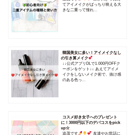
てアイメイクがばっちり映える大
きな二重って憧れ...
韓国美女に多い！アイメイクなし
の引き算メイク
↓↓公式アプリDLで1.000円OFFク
ーポンをゲット↓↓ あえてアイメ
イクをしないメイク術で、抜け感
のある色っ...
コスメ好き女子へのプレゼント
に！3000円以下のデパコスをpick
up☆
追茂です
友達やお世話に