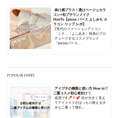
抜け感プラス！透けベージュカラ
コン×旬ブラウンメイク
HowTo【perse パース よしみち カ
ラコン リップ レポ】
Z世代のファッションアイコン
「ミチ」「よしあき」姉弟がプロ
デュースするコスメブランド
『perse(パース...
POPULAR ENTRY
アイプチの種類と使い方 How to♡
二重コスメ初心者向け
追茂です
目が大きく見え
てアイメイクがばっちり映える大
きな二重って憧れ...