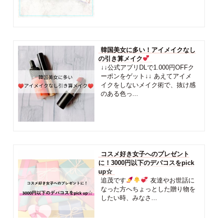
韓国美女に多い！アイメイクなし
の引き算メイク
↓↓公式アプリDLで1.000円OFFク
ーポンをゲット↓↓ あえてアイメ
イクをしないメイク術で、抜け感
のある色っ...
コスメ好き女子へのプレゼント
に！3000円以下のデパコスをpick
up☆
追茂です
友達やお世話に
なった方へちょっとした贈り物を
したい時、みなさ...