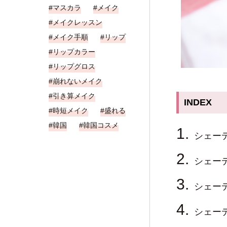
マスカラ
メイク
メイクレッスン
メイク手順
リップ
リップカラー
リップグロス
崩れないメイク
引き算メイク
INDEX
時短メイク
盛れる
韓国
韓国コスメ
シェー
シェー
シェー
シェー