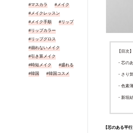
マスカラ
メイク
メイクレッスン
メイク手順
リップ
リップカラー
リップグロス
崩れないメイク
【目次
引き算メイク
・芯の
時短メイク
盛れる
韓国
韓国コスメ
・さり
・色素
・新垣
【芯のある平行