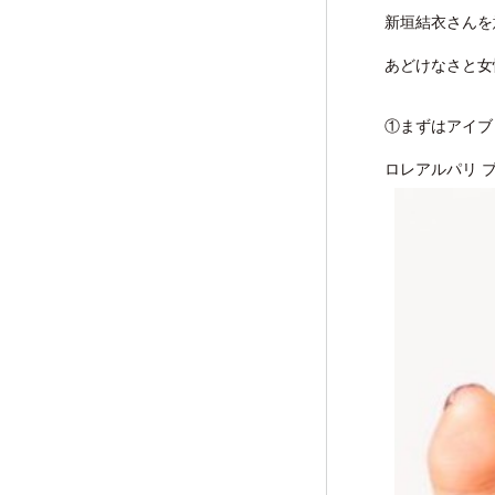
新垣結衣さんを
あどけなさと女
①まずはアイブ
ロレアルパリ 