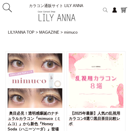
カラコン通販サイト LILY ANNA
LILYANNA TOP
>
MAGAZINE
>
mimuco
奥目必見！透明感爆誕のナチ
【2025年最新】人気の乱視用
ュラルカラコン『mimuco（ミ
カラコン8選♡黒目茶目比較レ
ムコ）』から新色『Honey
ポ
Soda（ハニーソーダ）』登場