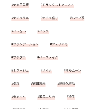
デカ目重視
ドラックストアコスメ
ナチュラル
ナチュ盛り
ハーフ系
バレない
パック
ファンデーション
フェリアモ
プチプラ
ベースメイク
ミラージュ
メイク
リルムーン
保湿
倖田來未
基礎化粧品
春メイク
沢尻エリカ
派手