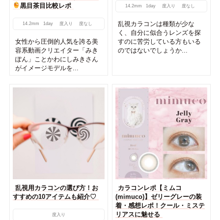
黒目茶目比較レポ
14.2mm
1day
度入り
度なし
乱視カラコンは種類が少な
14.2mm
1day
度入り
度なし
く、自分に似合うレンズを探
女性から圧倒的人気を誇る美
すのに苦労している方もいる
容系動画クリエイター「みき
のではないでしょうか...
ぽん」ことかわにしみきさん
がイメージモデルを...
乱視用カラコンの選び方！お
カラコンレポ【ミムコ
すすめの10アイテムも紹介♡
(mimuco)】ゼリーグレーの装
着・感想レポ！クール・ミステ
リアスに魅せる
度入り