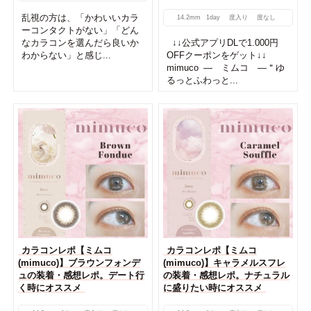
乱視の方は、「かわいいカラ
14.2mm
1day
度入り
度なし
ーコンタクトがない」「どん
なカラコンを選んだら良いか
↓↓公式アプリDLで1.000円
わからない」と感じ...
OFFクーポンをゲット↓↓
mimuco ― ミムコ ―＂ゆ
るっとふわっと...
カラコンレポ【ミムコ
カラコンレポ【ミムコ
(mimuco)】ブラウンフォンデ
(mimuco)】キャラメルスフレ
ュの装着・感想レポ。デート行
の装着・感想レポ。ナチュラル
く時にオススメ
に盛りたい時にオススメ