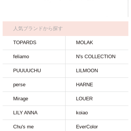
人気ブランドから探す
TOPARDS
MOLAK
feliamo
N's COLLECTION
PUUUUCHU
LILMOON
perse
HARNE
Mirage
LOUER
LILY ANNA
koiao
Chu's me
EverColor