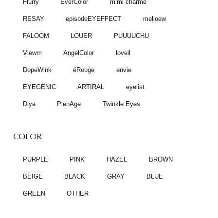
Flurry
EverColor
mimi charme
RESAY
episodeEYEFFECT
melloew
FALOOM
LOUER
PUUUUCHU
Viewm
AngelColor
loveil
DopeWink
éRouge
envie
EYEGENIC
ARTIRAL
eyelist
Diya
PienAge
Twinkle Eyes
COLOR
PURPLE
PINK
HAZEL
BROWN
BEIGE
BLACK
GRAY
BLUE
GREEN
OTHER