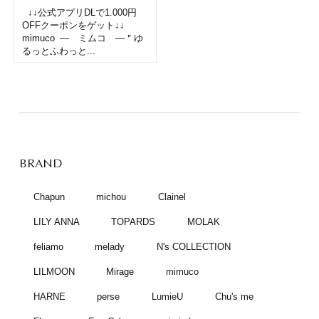
↓↓公式アプリDLで1.000円
OFFクーポンをゲット↓↓
mimuco ― ミムコ ―＂ゆ
るっとふわっと...
BRAND
Chapun
michou
Clainel
LILY ANNA
TOPARDS
MOLAK
feliamo
melady
N's COLLECTION
LILMOON
Mirage
mimuco
HARNE
perse
LumieU
Chu's me