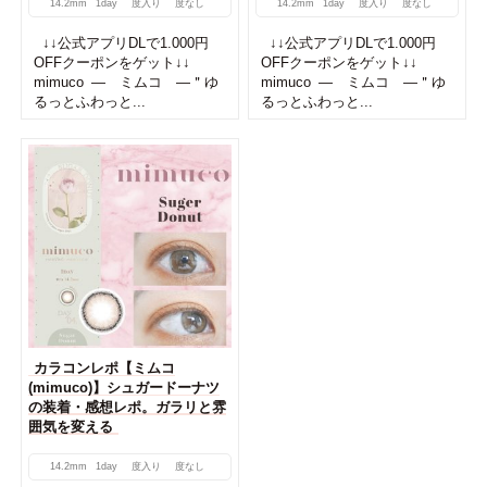
14.2mm
1day
度入り
度なし
14.2mm
1day
度入り
度なし
↓↓公式アプリDLで1.000円
↓↓公式アプリDLで1.000円
OFFクーポンをゲット↓↓
OFFクーポンをゲット↓↓
mimuco ― ミムコ ―＂ゆ
mimuco ― ミムコ ―＂ゆ
るっとふわっと...
るっとふわっと...
カラコンレポ【ミムコ
(mimuco)】シュガードーナツ
の装着・感想レポ。ガラリと雰
囲気を変える
14.2mm
1day
度入り
度なし