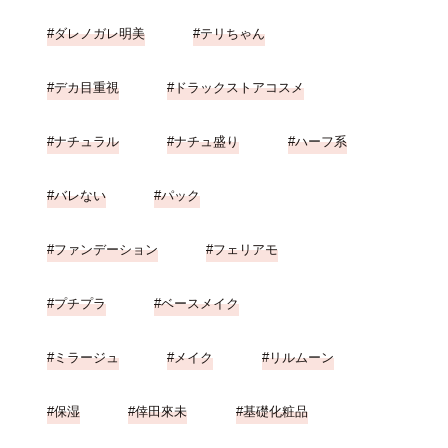
ダレノガレ明美
テリちゃん
デカ目重視
ドラックストアコスメ
ナチュラル
ナチュ盛り
ハーフ系
バレない
パック
ファンデーション
フェリアモ
プチプラ
ベースメイク
ミラージュ
メイク
リルムーン
保湿
倖田來未
基礎化粧品