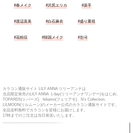
春メイク
沢尻エリカ
派手
渡辺直美
白石麻衣
盛り重視
花粉症
韓国メイク
한국
カラコン通販サイト LILY ANNA リリーアンナは
当店限定発売のLILY ANNA １day(リリーアンナワンデー)をはじめ、
TOPARDS(トパーズ)、feliamo(フェリアモ)、N’s Collection、
LILMOON(リルムーン)のメーカー公式のカラコン通販サイトです。
全品送料無料でカラコンを皆様にお届けします。
17時までのご注文は当日発送いたします。