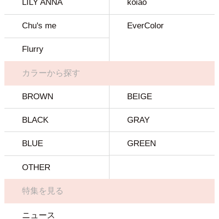
LILY ANNA
koiao
Chu's me
EverColor
Flurry
カラーから探す
BROWN
BEIGE
BLACK
GRAY
BLUE
GREEN
OTHER
特集を見る
ニュース