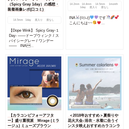
（Spicy Gray 1day）の感想・
14.2mm
14.4mm
14.5mm
1month
1day
度入り
度なし
装着画像レポ(口コミ)
INA
(이나)
です
14.5mm
1day
度入り
度なし
こんにちは~~
...
【Dope Wink】 Spicy Gray-１
Day- ───ドープウィンク / ス
パイシーグレー / ワンデー
─── INA...
【カラコンビフォーアフタ
＜2018年おすすめ＞夏祭りや
ー】盛り重視派 Mirage (ミラ
花火大会♪浴衣・水着に合うイ
ージュ) ミューズブラウン
ンスタ映えおすすめカラコンラ