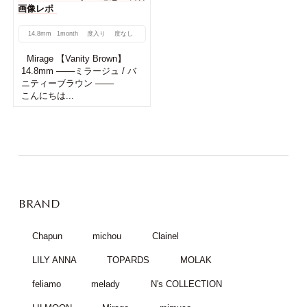
画像レポ
14.8mm
1month
度入り
度なし
Mirage 【Vanity Brown】
14.8mm ───ミラージュ / バ
ニティーブラウン ───
こんにちは...
BRAND
Chapun
michou
Clainel
LILY ANNA
TOPARDS
MOLAK
feliamo
melady
N's COLLECTION