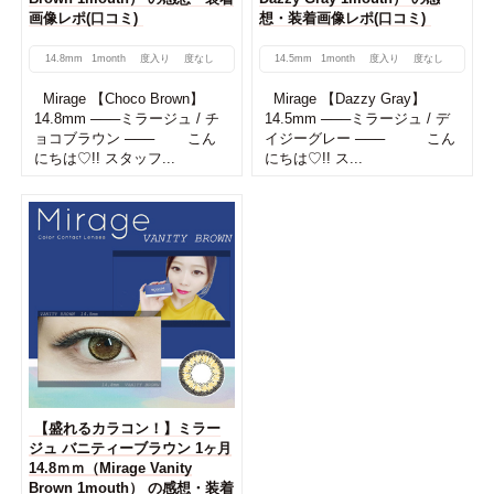
画像レポ(口コミ)
想・装着画像レポ(口コミ)
14.8mm
1month
度入り
度なし
14.5mm
1month
度入り
度なし
Mirage 【Choco Brown】
Mirage 【Dazzy Gray】
14.8mm ───ミラージュ / チ
14.5mm ───ミラージュ / デ
ョコブラウン ─── こん
イジーグレー ─── こん
にちは♡!! スタッフ...
にちは♡!! ス...
【盛れるカラコン！】ミラー
ジュ バニティーブラウン 1ヶ月
14.8ｍｍ（Mirage Vanity
Brown 1mouth） の感想・装着