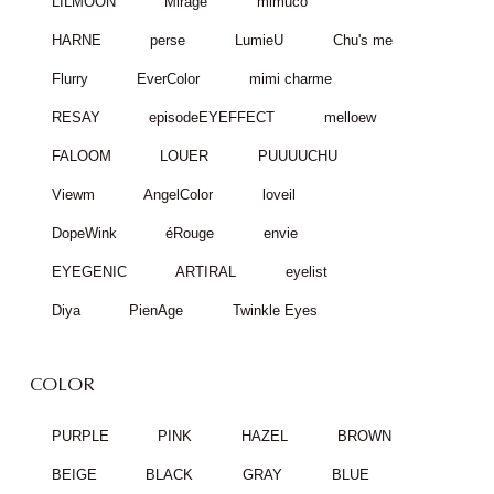
LILMOON
Mirage
mimuco
HARNE
perse
LumieU
Chu's me
Flurry
EverColor
mimi charme
RESAY
episodeEYEFFECT
melloew
FALOOM
LOUER
PUUUUCHU
Viewm
AngelColor
loveil
DopeWink
éRouge
envie
EYEGENIC
ARTIRAL
eyelist
Diya
PienAge
Twinkle Eyes
COLOR
PURPLE
PINK
HAZEL
BROWN
BEIGE
BLACK
GRAY
BLUE