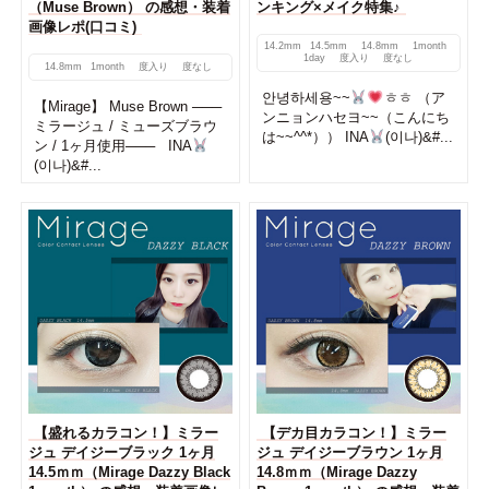
（Muse Brown） の感想・装着
ンキング×メイク特集♪
画像レポ(口コミ)
14.2mm
14.5mm
14.8mm
1month
1day
度入り
度なし
14.8mm
1month
度入り
度なし
안녕하세용~~
ㅎㅎ （ア
【Mirage】 Muse Brown ───
ンニョンハセヨ~~（こんにち
ミラージュ / ミューズブラウ
は~~^^*）） INA
(이나)&#...
ン / 1ヶ月使用─── INA
(이나)&#...
【盛れるカラコン！】ミラー
【デカ目カラコン！】ミラー
ジュ デイジーブラック 1ヶ月
ジュ デイジーブラウン 1ヶ月
14.5ｍｍ（Mirage Dazzy Black
14.8ｍｍ（Mirage Dazzy