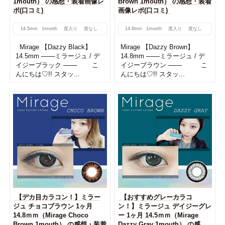
1mouth） の感想・装着画像レ
Brown 1mouth） の感想・装着
ポ(口コミ)
画像レポ(口コミ)
14.5mm
1month
度入り
度なし
14.8mm
1month
度入り
度なし
Mirage 【Dazzy Black】
Mirage 【Dazzy Brown】
14.5mm ───ミラージュ / デ
14.8mm ───ミラージュ / デ
イジーブラック ─── こ
イジーブラウン ─── こ
んにちは♡!! スタッ...
んにちは♡!! スタッ...
【デカ目カラコン！】ミラー
【おすすめグレーカラコ
ジュ チョコブラウン 1ヶ月
ン！】ミラージュ デイジーグレ
14.8ｍｍ（Mirage Choco
ー 1ヶ月 14.5ｍｍ（Mirage
Brown 1mouth） の感想・装着
Dazzy Gray 1mouth） の感