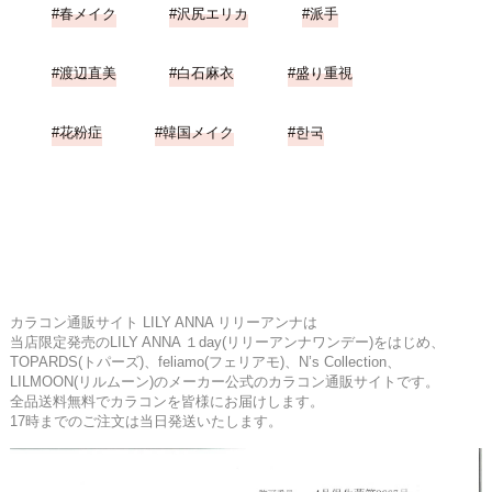
春メイク
沢尻エリカ
派手
渡辺直美
白石麻衣
盛り重視
花粉症
韓国メイク
한국
カラコン通販サイト LILY ANNA リリーアンナは
当店限定発売のLILY ANNA １day(リリーアンナワンデー)をはじめ、
TOPARDS(トパーズ)、feliamo(フェリアモ)、N’s Collection、
LILMOON(リルムーン)のメーカー公式のカラコン通販サイトです。
全品送料無料でカラコンを皆様にお届けします。
17時までのご注文は当日発送いたします。