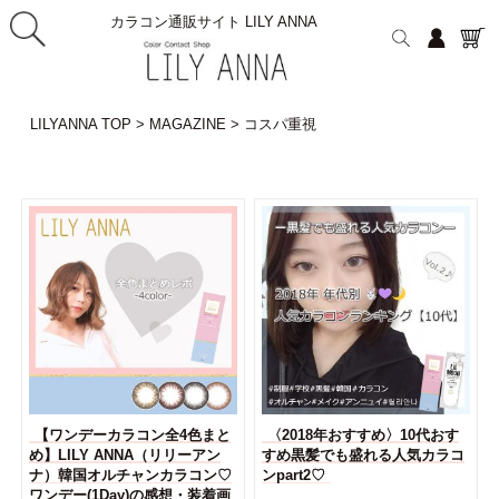
カラコン通販サイト LILY ANNA
LILYANNA TOP
>
MAGAZINE
>
コスパ重視
【ワンデーカラコン全4色まと
〈2018年おすすめ〉10代おす
め】LILY ANNA（リリーアン
すめ黒髪でも盛れる人気カラコ
ナ）韓国オルチャンカラコン♡
ンpart2♡
ワンデー(1Day)の感想・装着画