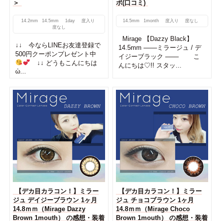
＞
ポ(口コミ)
14.2mm
14.5mm
1day
度入り
14.5mm
1month
度入り
度なし
度なし
Mirage 【Dazzy Black】
↓↓ 今ならLINEお友達登録で
14.5mm ───ミラージュ / デ
500円クーポンプレゼント中
イジーブラック ─── こ
↓↓ どうもこんにちは
んにちは♡!! スタッ...
ὠ...
【デカ目カラコン！】ミラー
【デカ目カラコン！】ミラー
ジュ デイジーブラウン 1ヶ月
ジュ チョコブラウン 1ヶ月
14.8ｍｍ（Mirage Dazzy
14.8ｍｍ（Mirage Choco
Brown 1mouth） の感想・装着
Brown 1mouth） の感想・装着