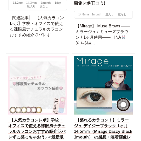
画像レポ(口コミ)
14.2mm
14.3mm
1month
1day
度入り
度なし
14.8mm
1month
度入り
度なし
│関連記事│ 【人気カラコン
レポ】学校・オフィスで使え
【Mirage】 Muse Brown ───
る裸眼風ナチュラルカラコン
ミラージュ / ミューズブラウ
おすすめ紹介♡バレず...
ン / 1ヶ月使用─── INA
(이나)&#...
【人気カラコンレポ】学校・
【盛れるカラコン！】ミラー
オフィスで使える裸眼風ナチュ
ジュ デイジーブラック 1ヶ月
ラルカラコンおすすめ紹介♡バ
14.5ｍｍ（Mirage Dazzy Black
レずに盛っちゃおう♪＜最新版
1mouth） の感想・装着画像レ