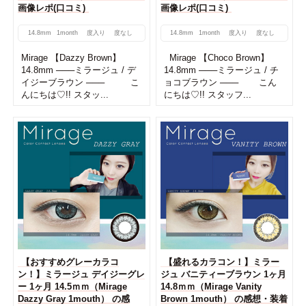
画像レポ(口コミ)
画像レポ(口コミ)
14.8mm
1month
度入り
度なし
14.8mm
1month
度入り
度なし
Mirage 【Dazzy Brown】
Mirage 【Choco Brown】
14.8mm ───ミラージュ / デ
14.8mm ───ミラージュ / チ
イジーブラウン ─── こ
ョコブラウン ─── こん
んにちは♡!! スタッ...
にちは♡!! スタッフ...
【おすすめグレーカラコ
【盛れるカラコン！】ミラー
ン！】ミラージュ デイジーグレ
ジュ バニティーブラウン 1ヶ月
ー 1ヶ月 14.5ｍｍ（Mirage
14.8ｍｍ（Mirage Vanity
Dazzy Gray 1mouth） の感
Brown 1mouth） の感想・装着