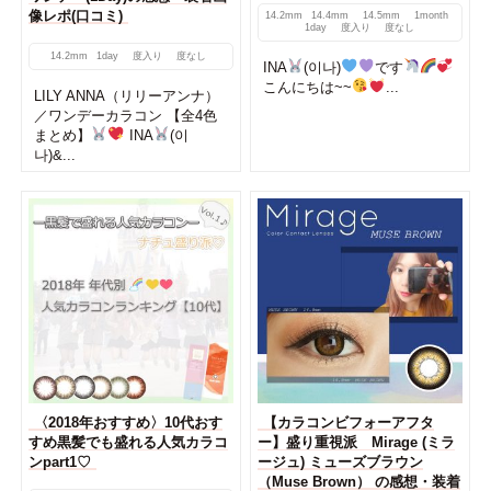
像レポ(口コミ)
14.2mm
14.4mm
14.5mm
1month
1day
度入り
度なし
14.2mm
1day
度入り
度なし
INA
(이나)
です
こんにちは~~
...
LILY ANNA（リリーアンナ）
／ワンデーカラコン 【全4色
まとめ】
INA
(이
나)&...
〈2018年おすすめ〉10代おす
【カラコンビフォーアフタ
すめ黒髪でも盛れる人気カラコ
ー】盛り重視派 Mirage (ミラ
ンpart1♡
ージュ) ミューズブラウン
（Muse Brown） の感想・装着