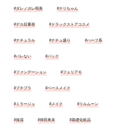
ダレノガレ明美
テリちゃん
デカ目重視
ドラックストアコスメ
ナチュラル
ナチュ盛り
ハーフ系
バレない
パック
ファンデーション
フェリアモ
プチプラ
ベースメイク
ミラージュ
メイク
リルムーン
保湿
倖田來未
基礎化粧品