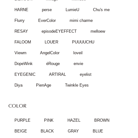
HARNE
perse
LumieU
Chu's me
Flurry
EverColor
mimi charme
RESAY
episodeEYEFFECT
melloew
FALOOM
LOUER
PUUUUCHU
Viewm
AngelColor
loveil
DopeWink
éRouge
envie
EYEGENIC
ARTIRAL
eyelist
Diya
PienAge
Twinkle Eyes
COLOR
PURPLE
PINK
HAZEL
BROWN
BEIGE
BLACK
GRAY
BLUE