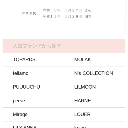
人気ブランドから探す
TOPARDS
MOLAK
feliamo
N's COLLECTION
PUUUUCHU
LILMOON
perse
HARNE
Mirage
LOUER
LILY ANNA
koiao