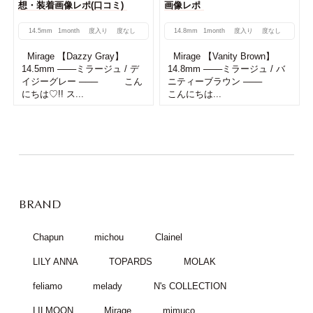
想・装着画像レポ(口コミ)
画像レポ
14.5mm
1month
度入り
度なし
14.8mm
1month
度入り
度なし
Mirage 【Dazzy Gray】
Mirage 【Vanity Brown】
14.5mm ───ミラージュ / デ
14.8mm ───ミラージュ / バ
イジーグレー ─── こん
ニティーブラウン ───
にちは♡!! ス...
こんにちは...
BRAND
Chapun
michou
Clainel
LILY ANNA
TOPARDS
MOLAK
feliamo
melady
N's COLLECTION
LILMOON
Mirage
mimuco