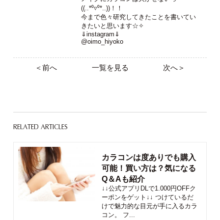
((..*⁰▿⁰*..))！！
今まで色々研究してきたことを書いてい
きたいと思います☆✧
⇓instagram⇓
@oimo_hiyoko
＜前へ
一覧を見る
次へ＞
RELATED ARTICLES
カラコンは度ありでも購入
可能！買い方は？気になる
Q＆Aも紹介
↓↓公式アプリDLで1.000円OFFク
ーポンをゲット↓↓ つけているだ
けで魅力的な目元が手に入るカラ
コン。 フ...