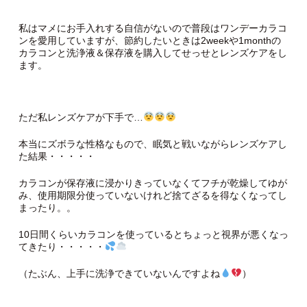
私はマメにお手入れする自信がないので普段はワンデーカラコ
ンを愛用していますが、節約したいときは2weekや1monthの
カラコンと洗浄液＆保存液を購入してせっせとレンズケアをし
ます。
ただ私レンズケアが下手で…
本当にズボラな性格なもので、眠気と戦いながらレンズケアし
た結果・・・・・
カラコンが保存液に浸かりきっていなくてフチが乾燥してゆが
み、使用期限分使っていないけれど捨てざるを得なくなってし
まったり。。
10日間くらいカラコンを使っているとちょっと視界が悪くなっ
てきたり・・・・・
（たぶん、上手に洗浄できていないんですよね
）