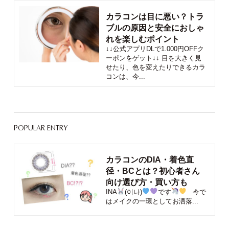
カラコンは目に悪い？トラ
ブルの原因と安全におしゃ
れを楽しむポイント
↓↓公式アプリDLで1.000円OFFク
ーポンをゲット↓↓ 目を大きく見
せたり、色を変えたりできるカラ
コンは、今...
POPULAR ENTRY
カラコンのDIA・着色直
径・BCとは？初心者さん
向け選び方・買い方も
INA
(이나)
です
今で
はメイクの一環としてお洒落...