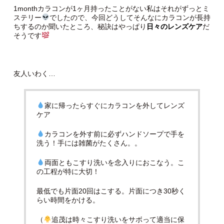
1monthカラコンが1ヶ月持ったことがない私はそれがずっとミ
ステリー
でしたので、今回どうしてそんなにカラコンが長持
ちするのか聞いたところ、秘訣はやっぱり
日々のレンズケア
だ
そうです
友人いわく…
家に帰ったらすぐにカラコンを外してレンズ
ケア
カラコンを外す前に必ずハンドソープで手を
洗う！手には雑菌がたくさん。。
両面ともこすり洗いを念入りにおこなう。こ
の工程が特に大切！
最低でも片面20回はこする。片面につき30秒く
らい時間をかける。
（
追茂は時々こすり洗いをサボって適当に保