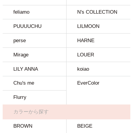
feliamo
N's COLLECTION
PUUUUCHU
LILMOON
perse
HARNE
Mirage
LOUER
LILY ANNA
koiao
Chu's me
EverColor
Flurry
カラーから探す
BROWN
BEIGE