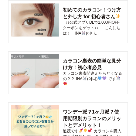
初めてのカラコン！つけ方
と外し方 for 初心者さん
↓↓公式アプリDLで1.000円OFF
クーポンをゲット↓↓ こんにち
は！ INA
(이나...
カラコン裏表の簡単な見分
け方！初心者必見
カラコン裏表間違えたらどうなる
の？？ INA
(이나)
です
...
ワンデー派？1ヶ月派？使
用期限別カラコンのメリッ
トとデメリット！
追茂です
カラコンを購入